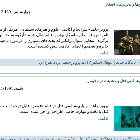
‌ها و بدترین‌های اسکار
چهارشنبه, 1391-12-09 22:31
نامزد دریافت جایزه اسکار بهترین فیلم سال، فیلم «آرگو» ساخته بن
برگزید. انتخابی سؤال‌برانگیز که بحث‌های بسیاری را در مورد ماهی
جایزه و تصمیم اعضای آکادمی پیش کشیده است.
ادامه..
ن دیدگاه جدید
| Tags:
اسکار 2013
,
پرویز جاهد
,
پرده نقره اي
ی‌شناسی قتل و خشونت در « قيصر»
شنبه, 1391-11-28 02:09
پرویز جاهد - زیبایی‌شناسی قتل در فیلم «قیصر» قابل توجه است. 
قتل با دقت و مهارت خاصی طراحی و اجرا شده است.
ادامه..
ن دیدگاه جدید
| Tags:
ابراهیم گلستان
,
فیلمفارسی
,
قیصر
,
نجف دریابندری
,
پرویز جاهد