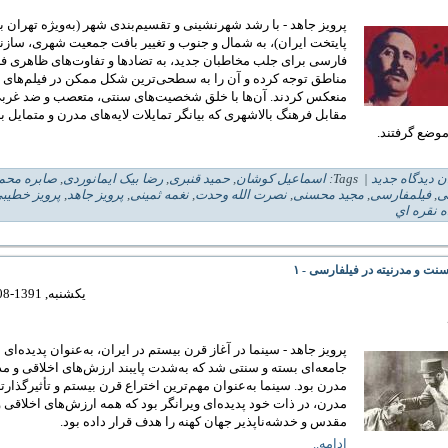
پرویز جاهد - با رشد شهرنشینی و تقسیم‌بندی شهر (به‌ویژه تهران ب
پایتخت ایران)، به شمال و جنوب و تغییر بافت جمعیت شهری، سازن
فارسی برای جلب مخاطبان جدید، به تضاد‌ها و تفاوت‌های ظاهری ف
مناطق توجه کرده و آن را به سطحی‌ترین شکل ممکن در فیلم‌های 
منعکس کردند. آن‌ها با خلق شخصیت‌های سنتی، متعصب و ضد غربی
مقابل فرهنگ بالاشهری که بیانگر تمایلات لایه‌های مدرن و متمایل 
موضع گرفتند.
ن دیدگاه جدید
| Tags:
اسماعیل کوشان
,
حمید قنبری
,
رضا بیک ایمانوردی
,
صابره محم
ی
,
فیلمفارسی
,
مجید محسنی
,
نصرت الله وحدت
,
نغمه ثمینی
,
پرویز جاهد
,
پرویز خطیب
ه نقره اي
نت و مدرنیته در فیلفارسی - ۱
یکشنبه, 1391-08-14 10:09
پرویز جاهد - سینما در آغاز قرن بیستم در ایران، به‌عنوان پدیده‌ای 
جامعه‌ای بسته و سنتی شد که به‌شدت پایبند ارزش‌های اخلاقی و م
مدرن بود. سینما به‌عنوان مهم‌ترین اختراع قرن بیستم و تأثیرگذار‌ت
مدرن، در ذات خود پدیده‌ای ویرانگر بود که همه ارزش‌های اخلاقی 
مقدس و خدشه‌ناپذیر جهان کهنه را هدف قرار داده بود.
ادامه..