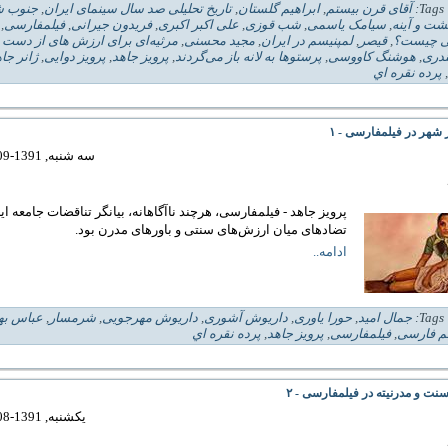
| 
آقای قرن بیستم
,
ابراهیم گلستان
,
تاریخ تحلیلی صد سال سینمای ایران
,
جنوب ش
ت و آینه
,
سیامک یاسمی
,
شب قوزی
,
علی اکبر اکبری
,
فریدون جیرانی
,
فیلمفارسی
,
ی چیست؟
,
قیصر
,
لمپنیسم در ایران
,
مجید محسنی
,
مرثیه‌ای برای ارزش ‌های از دست ‌
ندری
,
هوشنگ کاووسی
,
پرستو‌ها به لانه باز می‌گردند
,
پرویز جاهد
,
پرویز دوایی
,
ژانر جا
,
پرده نقره اي
 شهر در فیلمفارسی - ۱
سه شنبه, 1391-09-07 00:37
پرویز جاهد - فیلمفارسی، هرچند ناآگاهانه، بیانگر تناقضات جامعه ای
تضادهای میان ارزش‌های سنتی و باورهای مدرن بود.
ادامه..
| 
جمال امید
,
حورا یاوری
,
داریوش آشوری
,
داریوش مهرجویی
,
شرمسار
,
عباس بها
م فارسی
,
فیلمفارسی
,
پرویز جاهد
,
پرده نقره اي
سنت و مدرنیته در فیلمفارسی - ۲
یکشنبه, 1391-08-21 00:40