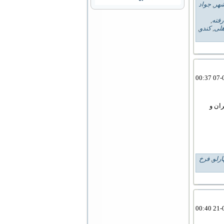
هر
,
جواد
رفته
,
هلی
,
کندو
,
ران و
رلو
,
فرخ