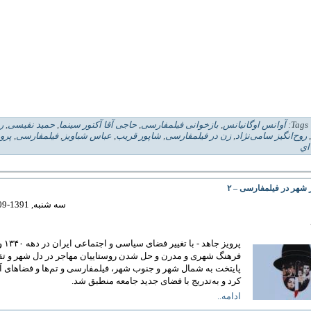
| 
آوانس اوگانیانس
,
بازخوانی فیلمفارسی
,
حاجی آقا آکتور سینما
,
حمید نفیسی
,
ر
,
روح‌انگیز سامی‌نژاد
,
زن در فیلمفارسی
,
شاپور قریب
,
عباس شباویز
,
فیلمفارسی
,
پرو
اي
 شهر در فیلمفارسی – ۲
سه شنبه, 1391-09-14 10:49
پرویز جاهد 
فرهنگ شهری و مدرن و حل شدن روستاییان مهاجر در دل شهر و تق
پایتخت به شمال شهر و جنوب شهر، فیلمفارسی و تم‌ها و فضاهای آن 
کرد و به‌تدریج با فضای جدید جامعه منطبق شد.
ادامه..