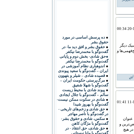
●
ده پرسش اساسی در مورد
حقوق بشر
سیک دیگر
●
حقوق بشر و افق دید ما- در
فهمی‌ها و
گفت‌وگو با محمدرضا نیکفر
●حق شادی- بخش دوم و پایانی
گفت‌وگو با محمدرضا نیکفر
●
اندوهباری نظام آموزشی در
ایران – گفت‌وگو با سعید پیوندی
●
قصیده شادی – شیلر و بتهوون
اي
●
مرگ‌پرستی حکومت ایران –
گفت‌وگو با شهلا شفیق
●
پیوند شادی با محیط زیست
سالم – گفت‌وگو با جلال ایجادی
●
شادی در سکوت ممکن نیست-
گفت‌وگو با بهروز شیدا
●
حق شادی و زخم‌های تاریخی -
در گفت‌وگو با ناصر مهاجر
●
سکس، شادی و حقوق بشر-
 عنوان
گفت‌وگو با مژگان کاهن
ص‌ترین و
●
حق شادی، حق انتقاد - در
در هیچ
گفت‌وگو با مانا نیستانی