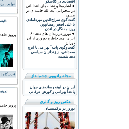
اقتصادی در گلاسکو
دوایی
,
پرد
◄اشاره‌ها و نشانه‌های انتخاباتی
در سخنرانی آیت‌الله خامنه‌ای در
مشهد
گفت‌گوی سراج‌الدین میردامادی
«قیصر
با علی اصغر رمضانپور،
روزنامه‌نگار در لندن
◄نوروز در زندان های دهه ۶۰
پرویز جاهد
ایران، چند خاطره نوروزی از آن
دوران
گفت‌وگوی پانته‌آ بهرامی با ایرج
مصداقی، از زندانیان سیاسی
دهه شصت
4 دیدگاه
Tags:
مجله رادیویی چشم‌انداز
ایران در آیینه رسانه‌های جهان
لمپنی
پانته‌آ بهرامی و کورش عرفانی
عکس روز و گالری
پرویز جاهد
نوروز در ترکمنستان