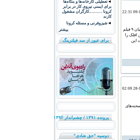
◄
تعطيلی کارخانه‌ها و بنگاه‌ها
برای ايمنی نيروی کار در برابر
کرونا ……….کارگران مشغول
کارند
◄
شیزوفرنی و مسئله کرونا
پرویز جاهد - سرانجام آکادمی علوم و هنرهای سینمایی آمریکا، از میان ۹ فیلم
بیشتر
 افلک را
برای عبور از سد فیلترینگ
ت این
صحنه‌های
پرونده ۱۳۹۱ / چشم‌انداز ۱۳۹۲
دوسیه "حق شادی"
,
پرویز