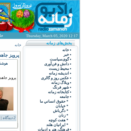
خا
Thursday, March 05, 2020 12:17
بخش‌های زمانه
خانه
• خانه
• خبر
پرویز جاهد
• گوی‌سياست
هوشنگ
• دانش و فن‌آوری
• محیط زیست
• انديشه زمانه
پرویز جاهد
• عکس روز و گالری
• وبلاگ زمانه
• شهر فرنگ
• کتابخانه زمانه
• جامعه
* حقوق انساني ما
* خيابان
* دگرباش
* زنان
2 دیدگاه
Tags:
* هفت کوچه
* ايرانيان هلند
• فرهنگ،‌ هنر و ادبيات