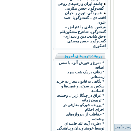
●
جامعه ایران و زخم‌های روحی
–گفت‌وگو با حسن مکارمی
●
افسردگی، تورم و بحران
اقتصادی – گفت‌وگو با احمد
علوی
●رقص، شادی و اعتراض –
گفت‌و‌گو با شاهرخ مشکین‌قلم
●حق شادی، دین و دینداری-
گفت‌وگو با حسن یوسفی
اشکوری
پربیننده‌ترین‌های امروز
* «مرغ و خورش آلو» با سس
اضافه
* زفاف در یک شب سرد
زمستانی
* نگاهی به قانون مجازات خرید
سکس در سوئد، واقعیت‌ها و
افسانه‌ها
* عراق در چنگال ژنرال وحشت
* تریبون زمانه
* پرونده شیرکو معارفی در
اجرای احکام
* حفاظت از «دروازه‌های
بهشت»
* «طرد» آيت‌الله خامنه‌ای
ویز جاهد
,
توسط خويشاوندان و پناهندگی