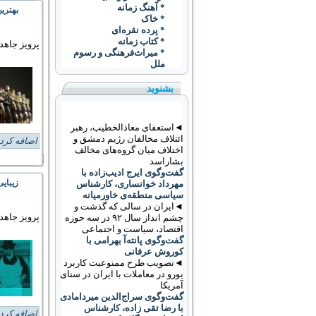
* آهنگ زمانه
بهترین
* خاک
* پرده نقره‌ای
* کتاب زمانه
پرویز جاهد
* ميراث‌فرهنگی و رسوم
ملل
بشنوید
◄استعفای معاذالخطیب، رهبر
ائتلاف مخالفان رژیم دمشق و
اضافه کرد
اختلاف میان گروه‌های مخالف
بشاراسد
گفت‌وگوی ایرج ادیب‌زاده با
زيبای
مهرداد خوانساری، کارشناس
سیاسی منطقه‌ی خاورمیانه
◄ایران در سالی که گذشت و
پرویز جاهد
چشم انداز سال ۹۲ در سه حوزه
اقتصاد، سیاست و اجتماعی
گفت‌وگوی پانته‌آ بهرامی با
کوروش عرفانی
◄تصویب طرح ممنوعیت کاربرد
يورو در معاملات با ايران در سنای
آمریکا
گفت‌وگوی سراج‌الدین میردامادی
با رضا تقی زاده، کارشناس
اضافه کرد