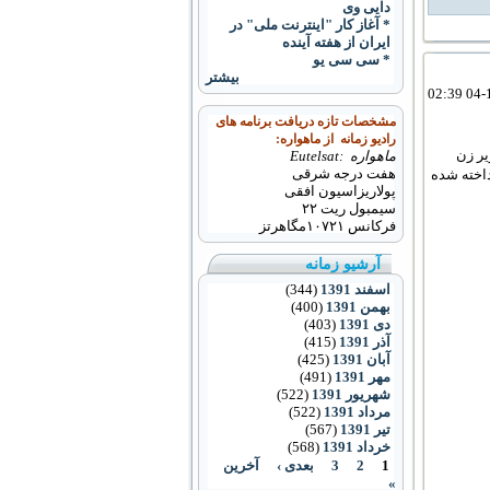
دايی وی
* آغاز کار "اينترنت ملی" در
ايران از هفته آينده
* سی سی یو
بیشتر
مشخصات تازه دریافت برنامه های
رادیو زمانه از ماهواره:
یر زن
ماهواره :Eutelsat
هفت درجه شرقی
داخته شده
پولاریزاسیون افقی
سیمبول ریت ۲۲
فرکانس
۱۰۷۲۱
مگاهرتز
آرشیو زمانه
اسفند 1391
(344)
بهمن 1391
(400)
دی 1391
(403)
آذر 1391
(415)
آبان 1391
(425)
مهر 1391
(491)
شهریور 1391
(522)
مرداد 1391
(522)
تیر 1391
(567)
خرداد 1391
(568)
1
2
3
بعدی ›
آخرین
»