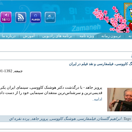
نه
تریبون زمانه
ویژه نامه
برنامه های رادیویی
آموزش
درباره ما
 کاووسی، فیلمفارسی و نقد فیلم در ایران
جمعه, 1392-01-02 22:27
پرویز جاهد - با درگذشت دکتر هوشنک کاووسی، سینمای ایران یکی 
قدیمی‌ترین و سر‌شناس‌ترین منتقدان سینمایی خود را از دست داد.
ادامه..
| 
ابراهیم گلستان
,
فیلمفارسی
,
هوشنگ کاووسی
,
پرویز جاهد
,
پرده نقره اي