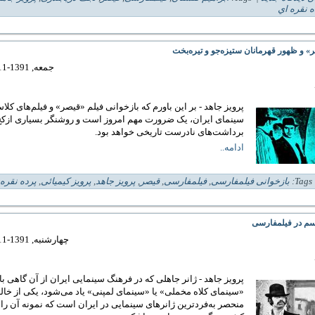
ه نقره اي
» و ظهور قهرمانان ستیزه‌جو و تیره‌بخت
جمعه, 1391-11-20 00:34
پرویز جاهد - بر این باورم که بازخوانی فیلم «قیصر» و فیلم‌های کلا
سینمای ایران، یک ضرورت مهم امروز است و روشنگر بسیاری ازکج‌
برداشت‌های نادرست تاریخی خواهد بود.
ادامه..
| 
بازخوانی فیلمفارسی
,
فیلمفارسی
,
قیصر
,
پرویز جاهد
,
پرویز کیمیائی
,
پرده نقره 
سم در فیلمفارسی
چهارشنبه, 1391-11-11 01:41
پرویز جاهد - ژانر جاهلی که در فرهنگ سینمایی ایران از آن گاهی با
«سینمای کلاه مخملی» یا «سینمای لمپنی» یاد می‌شود، یکی از خال
منحصر به‌فرد‌ترین ژانرهای سینمایی در ایران است که نمونه آن را 