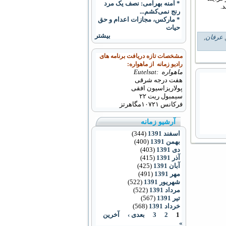
* آمنه بهرامی: نصف یک مرد
.
رنج نمی‌کشم...
* مارکس، مجازات اعدام و حق
حیات
بیشتر
,
عرفان
,
مشخصات تازه دریافت برنامه های
رادیو زمانه از ماهواره:
ماهواره :Eutelsat
هفت درجه شرقی
پولاریزاسیون افقی
سیمبول ریت ۲۲
فرکانس
۱۰۷۲۱
مگاهرتز
آرشیو زمانه
اسفند 1391
(344)
بهمن 1391
(400)
دی 1391
(403)
آذر 1391
(415)
آبان 1391
(425)
مهر 1391
(491)
شهریور 1391
(522)
مرداد 1391
(522)
تیر 1391
(567)
خرداد 1391
(568)
1
2
3
بعدی ›
آخرین
»