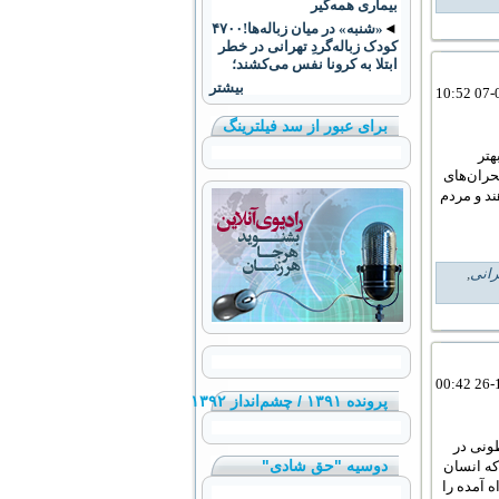
بیماری همه‌گیر
◄
«شنبه» در میان زباله‌ها!۴۷۰۰
کودک زباله‌گردِ تهرانی در خطر
ابتلا به کرونا نفس می‌کشند؛
بیشتر
برای عبور از سد فیلترینگ
هتر
بحران‌های
د و مردم
رانی
,
پرونده ۱۳۹۱ / چشم‌انداز ۱۳۹۲
ونی در
دوسیه "حق شادی"
که انسان
ه آمده را