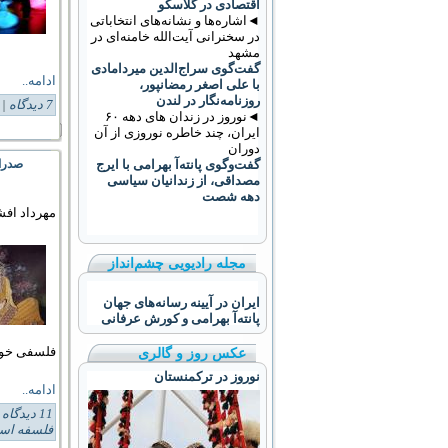
اقتصادی در گلاسکو
◄اشاره‌ها و نشانه‌های انتخاباتی
در سخنرانی آیت‌الله خامنه‌ای در
مشهد
گفت‌گوی سراج‌الدین میردامادی
ادامه..
با علی اصغر رمضانپور،
روزنامه‌نگار در لندن
7 دیدگاه
Tags:
◄نوروز در زندان های دهه ۶۰
ایران، چند خاطره نوروزی از آن
دوران
صدرال
گفت‌وگوی پانته‌آ بهرامی با ایرج
مصداقی، از زندانیان سیاسی
دهه شصت
مهرداد افش
مجله رادیویی چشم‌انداز
ایران در آیینه رسانه‌های جهان
پانته‌آ بهرامی و کورش عرفانی
فلسفی خود 
عکس روز و گالری
نوروز در ترکمنستان
ادامه..
11 دیدگاه
s:
فلسفه اس