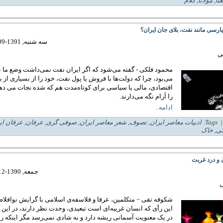
نا
,
مولانا
,
کلام
ارسی مانند نفت، بلای جان ایران؟
سه شنبه, 1391-09-07 10:52
ی
محمود فلکی - گفته می‌شود که اگر ایران نفت نمی‌داشت وضع ما ب
می‌بود، چرا که دولت‌ها با فروش یا پول نفت، خود را از بسیاری از 
اقتصادی، مالی یا سیاسی برای کوتاه‌مدت هم که شده نجات می دهن
را آرام نگه می‌دارند.
ادامه..
| Tag
ادبیات معاصر ایران
,
تصوف
,
شعر معاصر ایران
,
صوفی گری
,
عرفان
,
عرفان ای
کی
,
خاک
 و درد غربت
جمعه, 1390-12-26 00:42
ی
شکوفه تقی − متکلمین، عرفا و فلاسفه
ی اسلامی با گرایش نوافلاط
این رأی که انسان غریبه
ای است تبعیدی، وحدت نظر دارند، در این 
در یک معنویت آسمانی ریشه دارد و به شادی نمی
رسد مگر اینکه را