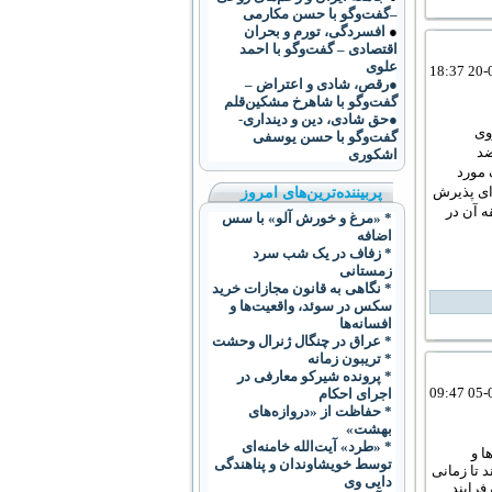
–گفت‌وگو با حسن مکارمی
●
افسردگی، تورم و بحران
اقتصادی – گفت‌وگو با احمد
علوی
●رقص، شادی و اعتراض –
گفت‌و‌گو با شاهرخ مشکین‌قلم
●حق شادی، دین و دینداری-
وی
گفت‌وگو با حسن یوسفی
ضد
اشکوری
 مورد
پربیننده‌ترین‌های امروز
ای پذیرش
ه آن در
* «مرغ و خورش آلو» با سس
اضافه
* زفاف در یک شب سرد
زمستانی
* نگاهی به قانون مجازات خرید
سکس در سوئد، واقعیت‌ها و
افسانه‌ها
* عراق در چنگال ژنرال وحشت
* تریبون زمانه
* پرونده شیرکو معارفی در
اجرای احکام
* حفاظت از «دروازه‌های
بهشت»
* «طرد» آيت‌الله خامنه‌ای
ا و
توسط خويشاوندان و پناهندگی
 تا زمانی
دايی وی
فرایند