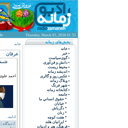
خا
Thursday, March 05, 2020 01:55
بخش‌های زمانه
خانه
• خانه
• خبر
عرفان
• گوی‌سياست
فلسفه 
• دانش و فن‌آوری
• محیط زیست
• انديشه زمانه
احمد علوی
• عکس روز و گالری
• وبلاگ زمانه
• شهر فرنگ
• کتابخانه زمانه
• جامعه
* حقوق انساني ما
* خيابان
* دگرباش
* زنان
ادامه..
* هفت کوچه
* ايرانيان هلند
1 دیدگاه
Tags:
• فرهنگ،‌ هنر و ادبيات