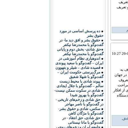
تعریف
 تعریف
●
ده پرسش اساسی در مورد
حقوق بشر
●
حقوق بشر و افق دید ما- در
گفت‌وگو با محمدرضا نیکفر
●حق شادی- بخش دوم و پایانی
گفت‌وگو با محمدرضا نیکفر
●
اندوهباری نظام آموزشی در
ایران – گفت‌وگو با سعید پیوندی
●
قصیده شادی – شیلر و بتهوون
ف به
●
مرگ‌پرستی حکومت ایران –
ن در جهان
گفت‌وگو با شهلا شفیق
معروف
●
پیوند شادی با محیط زیست
 صراحت
سالم – گفت‌وگو با جلال ایجادی
از افکار
●
شادی در سکوت ممکن نیست-
گفت‌وگو با بهروز شیدا
دستگاه
●
حق شادی و زخم‌های تاریخی -
در گفت‌وگو با ناصر مهاجر
●
سکس، شادی و حقوق بشر-
گفت‌وگو با مژگان کاهن
●
حق شادی، حق انتقاد - در
ق
,
گفت‌وگو با مانا نیستانی
●
جامعه ایران و زخم‌های روحی