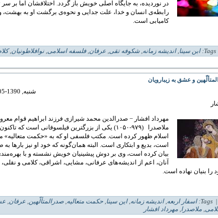
در نوردیده، به جایگاه اصلی خویش باز گردد. اختلافشان اما بر سر 
رابطه
ی انسان و خدا، علت جدایی و نحوه
ی برگشت او به بهشت، و
کامیابی است.
| 
ابن سینا
,
انديشه زمانه
,
شکوفه تقی
,
عرفان
,
فلسفه اسلامی
,
نوافلاطونیان
,
کلام
متألّهین و عشق به زیبارویان
شنبه, 1390-05-29 10:27
ار
مهرداد افشار − صدرالدین محمد شیرازی فرزند ابراهیم قوام معرو
ملاصدرا
(۹۷۹-۱۰۵۰) یکی از بزرگترین فیلسوفانی است که تاکنو
اسلام ظهور کرده است. مکتب فلسفی او که به «حکمت متعالیه» 
است، بدیع و ابتکاری است. البته همان‌گونه که خود او نیز بارها به
بیان کرده است، وی بر دوش پیشینیان خویش نشسته و با بهره‌مندی 
آنان، اعم از اندیشه‌های عرفانی، مشایی، اشراقی، کلامی و نقلی، 
را بنیان نهاده است.
| Tag
اسفار اربعه
,
انديشه زمانه
,
این سینا
,
حکمت متعالیه
,
صدرالمتألّهین
,
عرفان
,
عش
لامی
,
ملاصدرا
,
مهرداد افشار