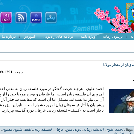
نه
تریبون زمانه
ویژه نامه
برنامه های رادیویی
آموزش
درباره ما
زبان از منظر مولانا
جمعه, 1391-09-24 17:13
احمد علوی - هرچند عرصه گفتگو در مورد فلسفه زبان به معنی اخ
امروزی آن فلسفه زبان است، اما عارفان و بویژه مولانا خود را از پ
آن بی نیاز ندانسته‌اند. مشکل اما آن است که مقایسه ساختار آثار 
پیشینیان با آثار فیلسوفان زبان امروز دشوار است. بنابراین پژوهشگ
ناچار است به «کشف» فلسفه زبانی عارفان دوره گذشته بپردازد.
| 
احمد علوی
,
انديشه زمانه
,
تاویل متن
,
عرفان
,
فلسفه زبان
,
لفظ
,
مثتوی معنوی
,