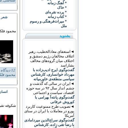
شناسی
,
مع
* آهنگ زمانه
* خاک
* پرده نقره‌ای
* کتاب زمانه
شعر پ
* ميراث‌فرهنگی و رسوم
ملل
محمود فلک
بشنوید
◄استعفای معاذالخطیب، رهبر
ائتلاف مخالفان رژیم دمشق و
اختلاف میان گروه‌های مخالف
بشاراسد
گفت‌وگوی ایرج ادیب‌زاده با
12 دیدگاه
s:
مهرداد خوانساری، کارشناس
محمود فل
سیاسی منطقه‌ی خاورمیانه
◄ایران در سالی که گذشت و
چشم انداز سال ۹۲ در سه حوزه
انسان
اقتصاد، سیاست و اجتماعی
گفت‌وگوی پانته‌آ بهرامی با
کوروش عرفانی
شکوفه تق
◄تصویب طرح ممنوعیت کاربرد
يورو در معاملات با ايران در سنای
آمریکا
گفت‌وگوی سراج‌الدین میردامادی
با رضا تقی زاده، کارشناس