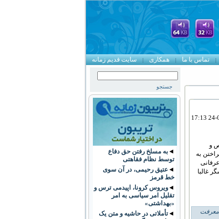
تماس با ما
همکاری
سایت قدیم زمانه
ص و
◄
به مسلخ رفتن حق دفاع
راختن به
توسط نظام فقاهتی
عرفانی
◄
عتیق رحیمی، در آن سوی
ر غالبا
خط قرمز
◄
ویروس کرونا، اپیدمی ترس و
تقلیل امر سیاسی به امر
«بهداشتی»
معرفت
◄
تأملاتی در حاشیه و متن یک