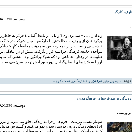
ارف، کارگر
دوشنبه, 1390-04-20 18:37
ی
ونداد زمانی − سیمون وی ("وایل" در تلفظ آلمانی) هرگز به خاطر ر
برگرداندن از یهودیت، مخالفتش با مارکسیسم، یا شرکت در جنگ 
فاشیستی و عجیب‌تر از همه رجعتش به مذهب محافظه کارِ کاتولیک
موأخذه جامعه فرهنگی فرانسه قرار نگرفت. منش او در آمادگی بر
تفاوت‌ها در رفتار اجتماعی بود که شوک‌برانگیز بود، منشی که سابق
اروپا به تلاش‌های انسان‌گرایان دوره نوزایش (رنسانس) می‌رسید.
| 
سیمون وی
,
عرفان
,
ونداد زمانی
,
هفت کوچه
 زندگی بر ضد فرم‌ها در فرهنگ مدرن
دوشنبه, 1390-02-05 09:47
می‌پرست
شهناز مسمی‌پرست – فرم‌ها از فرایند زندگی خلق می‌شوند و نیروه
انرژی‌های زندگی درون فرم‌ها رشد و نمو می‌کنند و گسترش می‌یابند
که فرم‌های کهنه قابلیت خود را برای رشد نیروها از دست می‌دهند و 