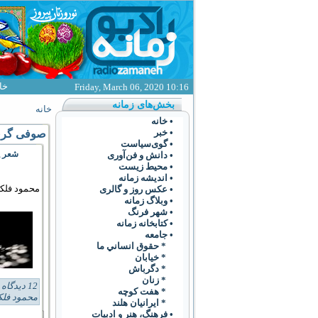
خا
Friday, March 06, 2020 10:16
بخش‌های زمانه
خانه
• خانه
• خبر
صوفی گر
• گوی‌سياست
شعر پ
• دانش و فن‌آوری
• محیط زیست
• انديشه زمانه
محمود فلک
• عکس روز و گالری
• وبلاگ زمانه
• شهر فرنگ
• کتابخانه زمانه
• جامعه
* حقوق انساني ما
* خيابان
* دگرباش
* زنان
12 دیدگاه
s:
* هفت کوچه
محمود فل
* ايرانيان هلند
• فرهنگ،‌ هنر و ادبيات