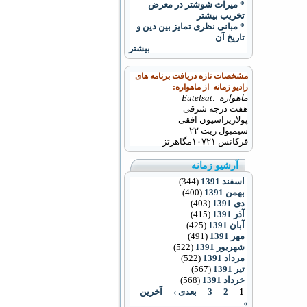
* میراث شوشتر در معرض
تخریب بیشتر
* مبانی نظری تمایز بین دین و
تاریخ آن
بیشتر
مشخصات تازه دریافت برنامه های
رادیو زمانه از ماهواره:
ماهواره :Eutelsat
هفت درجه شرقی
پولاریزاسیون افقی
سیمبول ریت ۲۲
فرکانس
۱۰۷۲۱
مگاهرتز
آرشیو زمانه
اسفند 1391
(344)
بهمن 1391
(400)
دی 1391
(403)
آذر 1391
(415)
آبان 1391
(425)
مهر 1391
(491)
شهریور 1391
(522)
مرداد 1391
(522)
تیر 1391
(567)
خرداد 1391
(568)
1
2
3
بعدی ›
آخرین
»