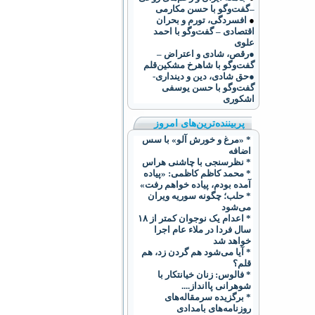
–گفت‌وگو با حسن مکارمی
●
افسردگی، تورم و بحران
اقتصادی – گفت‌وگو با احمد
علوی
●رقص، شادی و اعتراض –
گفت‌و‌گو با شاهرخ مشکین‌قلم
●حق شادی، دین و دینداری-
گفت‌وگو با حسن یوسفی
اشکوری
پربیننده‌ترین‌های امروز
* «مرغ و خورش آلو» با سس
اضافه
* نظرسنجی با چاشنی هراس
* محمد کاظم کاظمی: «پیاده
آمده بودم، پیاده خواهم رفت»
* حلب؛ چگونه سوریه ویران
می‌شود
* اعدام يک نوجوان کمتر از ۱۸
سال فردا در ملاء عام اجرا
خواهد شد
* آیا می‌شود هم گردن زد، هم
قلم؟
* فالوس: زنان خیانتکار با
شوهرانی پا‌انداز....
* برگزیده سرمقاله‌های
روزنامه‌های بامدادی