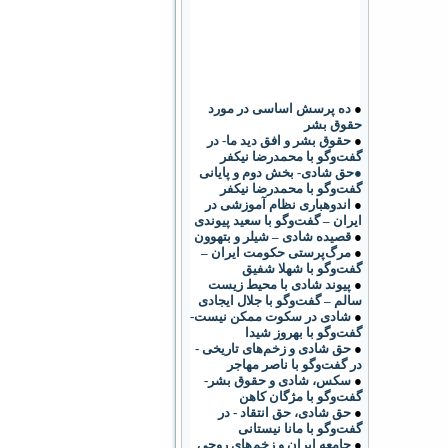
●
ده پرسش اساسی در مورد
حقوق بشر
●
حقوق بشر و افق دید ما- در
گفت‌وگو با محمدرضا نیکفر
●حق شادی- بخش دوم و پایانی
گفت‌وگو با محمدرضا نیکفر
●
اندوهباری نظام آموزشی در
ایران – گفت‌وگو با سعید پیوندی
●
قصیده شادی – شیلر و بتهوون
●
مرگ‌پرستی حکومت ایران –
گفت‌وگو با شهلا شفیق
●
پیوند شادی با محیط زیست
سالم – گفت‌وگو با جلال ایجادی
●
شادی در سکوت ممکن نیست-
گفت‌وگو با بهروز شیدا
●
حق شادی و زخم‌های تاریخی -
در گفت‌وگو با ناصر مهاجر
●
سکس، شادی و حقوق بشر-
گفت‌وگو با مژگان کاهن
●
حق شادی، حق انتقاد - در
گفت‌وگو با مانا نیستانی
●
جامعه ایران و زخم‌های روحی