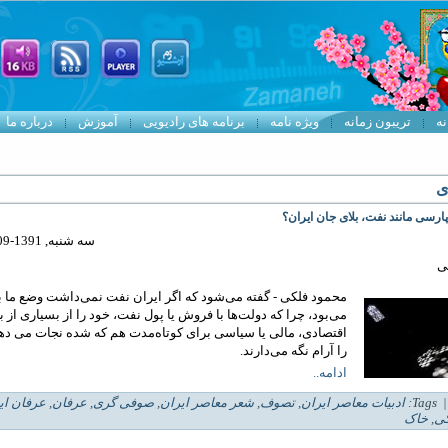
نه
تریبون زمانه
ویژه نامه
برنامه های رادیویی
آموزش
درباره ما
ی
ارسی مانند نفت، بلای جان ایران؟
سه شنبه, 1391-09-07 10:52
ی
محمود فلکی - گفته می‌شود که اگر ایران نفت نمی‌داشت وضع ما ب
می‌بود، چرا که دولت‌ها با فروش یا پول نفت، خود را از بسیاری از 
اقتصادی، مالی یا سیاسی برای کوتاه‌مدت هم که شده نجات می دهن
را آرام نگه می‌دارند.
ادامه..
| Tag
ادبیات معاصر ایران
,
تصوف
,
شعر معاصر ایران
,
صوفی گری
,
عرفان
,
عرفان ای
کی
,
خاک