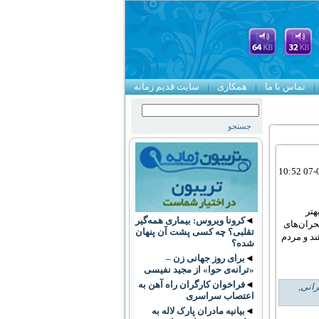
تماس با ما
همکاری
سایت قدیم زمانه
هتر
◄
کرونا ویروس: بیماری همه‌گیر
بحران‌های
تقلبی؟ چه کسی پشت آن پنهان
د و مردم
شده؟
◄
برای روز جهانی زن –
«ترانه‌ی حوا» از مجید نفیسی
◄
فراخوان کارگران راه آهن به
رانی
,
اعتصاب سراسری
◄
بیانیه مادران پارک لاله به