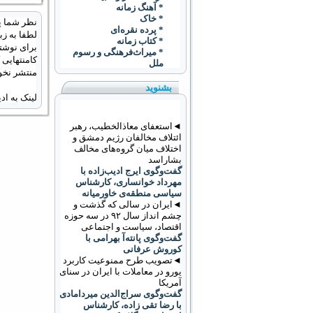
* آهنگ زمانه
* خاک
نظر شما پ
* پرده نقره‌ای
لطفا به زب
* کتاب زمانه
برای نوشتن
* ميراث‌فرهنگی و رسوم
کامنتهایی
ملل
منتشر نخو
بشنوید
لینک به ا
◄استعفای معاذالخطیب، رهبر
ائتلاف مخالفان رژیم دمشق و
اختلاف میان گروه‌های مخالف
بشاراسد
گفت‌وگوی ایرج ادیب‌زاده با
مهرداد خوانساری، کارشناس
سیاسی منطقه‌ی خاورمیانه
◄ایران در سالی که گذشت و
چشم انداز سال ۹۲ در سه حوزه
اقتصاد، سیاست و اجتماعی
گفت‌وگوی پانته‌آ بهرامی با
کوروش عرفانی
◄تصویب طرح ممنوعیت کاربرد
يورو در معاملات با ايران در سنای
آمریکا
گفت‌وگوی سراج‌الدین میردامادی
با رضا تقی زاده، کارشناس