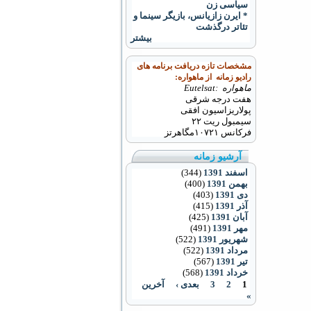
سیاسی زن
* ایرن زازیانس، بازیگر سینما و
تئاتر درگذشت
بیشتر
مشخصات تازه دریافت برنامه های
رادیو زمانه از ماهواره:
ماهواره :Eutelsat
هفت درجه شرقی
پولاریزاسیون افقی
سیمبول ریت ۲۲
فرکانس
۱۰۷۲۱
مگاهرتز
آرشیو زمانه
اسفند 1391
(344)
بهمن 1391
(400)
دی 1391
(403)
آذر 1391
(415)
آبان 1391
(425)
مهر 1391
(491)
شهریور 1391
(522)
مرداد 1391
(522)
تیر 1391
(567)
خرداد 1391
(568)
1
2
3
بعدی ›
آخرین
»