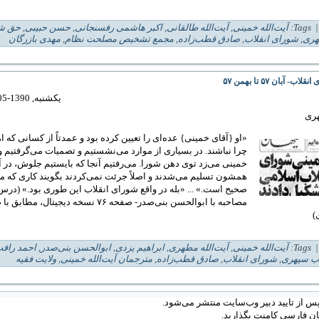
| Tag
آیت‌الله خمینی
,
آیت‌الله طالقانی
,
اکبر هاشمی رفسنجانی
,
حسن حبیبی
,
حق ش
هری
,
شورای انقلاب
,
صادق قطب‌زاده
,
مجمع تشخیص مصلحت نظام
,
مهدی بازرگان
لاب- آبان ۵۷ تا بهمن ۵۷
یکشنبه, 1390-05-02 19:32
ری
«او {آقای خمینی} عده‌ای را تعیین کرده بود و عمدتاً از کسانی که 
چرا نباشند. در بسیاری از موارد می‌نشستیم و تصمیات می‌گرفتیم و 
خمینی می‌زد توی دهن شورا. می‌رفتیم آنجا که بایستیم جلوش، در آ
همشون تسلیم می‌شدند و اصلاً جرئت نمی‌کردند بگویند کاری که ما
صحیح است.» ... «بله در واقع شورای انقلاب این طوری بود.» (درس
)
| Tag
آیت‌الله خمینی
,
آیت‌الله مطهری
,
ابراهیم یزدی
,
ابوالحسن بنی‌صدر
,
احمد راف
 سپهری
,
شورای انقلاب
,
صادق قطب‌زاده
,
مترجمان آیت‌الله خمینی
,
ولایت فقیه
س از تایید دبیر وب‌سایت منتشر می‌شود.
ان فارسی کامنت بگذارید.