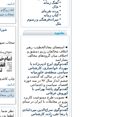
* آهنگ زمانه
ادامه..
* خاک
44 دیدگاه
s:
* پرده نقره‌ای
سحاب سپ
* کتاب زمانه
* ميراث‌فرهنگی و رسوم
ملل
شورای انق
بشنوید
سحاب سپه
◄استعفای معاذالخطیب، رهبر
ائتلاف مخالفان رژیم دمشق و
اختلاف میان گروه‌های مخالف
بشاراسد
گفت‌وگوی ایرج ادیب‌زاده با
مهرداد خوانساری، کارشناس
سیاسی منطقه‌ی خاورمیانه
◄ایران در سالی که گذشت و
چاپ کاغدی
چشم انداز سال ۹۲ در سه حوزه
ادامه..
اقتصاد، سیاست و اجتماعی
گفت‌وگوی پانته‌آ بهرامی با
55 دیدگاه
s:
کوروش عرفانی
زنان
,
سحاب
◄تصویب طرح ممنوعیت کاربرد
يورو در معاملات با ايران در سنای
آمریکا
گفت‌وگوی سراج‌الدین میردامادی
نظر شما پ
با رضا تقی زاده، کارشناس
لطفا به زب