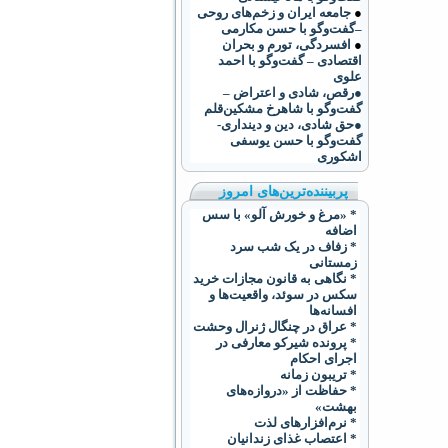
●
جامعه ایران و زخم‌های روحی
–گفت‌وگو با حسن مکارمی
●
افسردگی، تورم و بحران
اقتصادی – گفت‌وگو با احمد
علوی
●رقص، شادی و اعتراض –
گفت‌و‌گو با شاهرخ مشکین‌قلم
●حق شادی، دین و دینداری-
گفت‌وگو با حسن یوسفی
اشکوری
پربیننده‌ترین‌های امروز
* «مرغ و خورش آلو» با سس
اضافه
* زفاف در یک شب سرد
زمستانی
* نگاهی به قانون مجازات خرید
سکس در سوئد، واقعیت‌ها و
افسانه‌ها
* عراق در چنگال ژنرال وحشت
* پرونده شیرکو معارفی در
اجرای احکام
* تریبون زمانه
* حفاظت از «دروازه‌های
بهشت»
* نرم‌افزارهای لذت
* اعتصاب غذای زندانیان