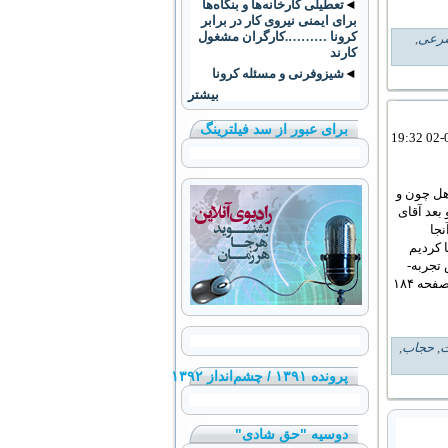
◄
تعطيلی کارخانه‌ها و بنگاه‌ها
برای ايمنی نيروی کار در برابر
کرونا ……….کارگران مشغول
رعی
,
کارند
◄
شیزوفرنی و مسئله کرونا
بیشتر
برای عبور از سد فیلترینگ
اهل چون و
بعد آقای
نجا
 کردیم
 تجربه-
مصاحبه با ابوالحسن بنی‌صدر- صفحه ۷۶ نسخه دیجیتال، مطابق با صفحه ۱۸۴
ت
,
حجاب
,
پرونده ۱۳۹۱ / چشم‌انداز ۱۳۹۲
دوسیه "حق شادی"