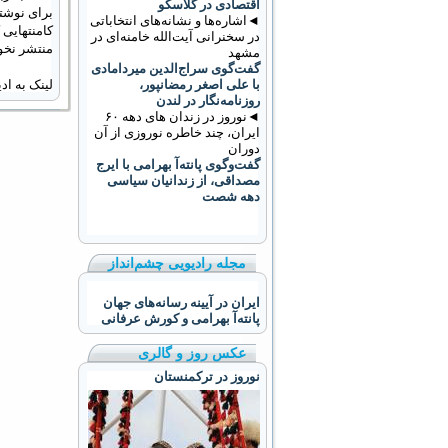
اقتصادی در گلاسکو
برای نوشتن
◄اشاره‌ها و نشانه‌های انتخاباتی
کامنتهایی
در سخنرانی آیت‌الله خامنه‌ای در
منتشر نخو
مشهد
گفت‌گوی سراج‌الدین میردامادی
با علی اصغر رمضانپور،
لینک به ا
روزنامه‌نگار در لندن
◄نوروز در زندان های دهه ۶۰
ایران، چند خاطره نوروزی از آن
دوران
گفت‌وگوی پانته‌آ بهرامی با ایرج
مصداقی، از زندانیان سیاسی
دهه شصت
مجله رادیویی چشم‌انداز
ایران در آیینه رسانه‌های جهان
پانته‌آ بهرامی و کورش عرفانی
عکس روز و گالری
نوروز در ترکمنستان