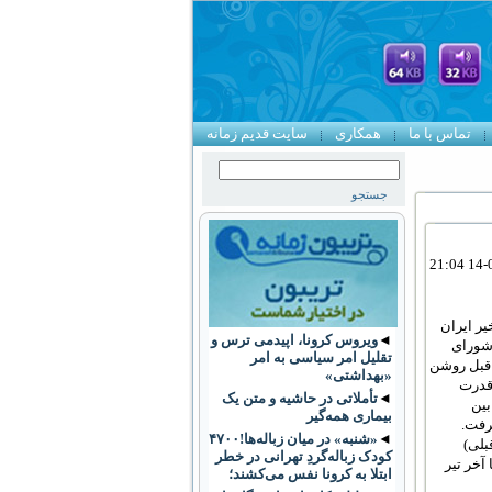
تماس با ما
همکاری
سایت قدیم زمانه
ر ایران
◄
ویروس کرونا، اپیدمی ترس و
رون شورای
تقلیل امر سیاسی به امر
 قبل روشن
«بهداشتی»
 در داخل حلقه قدرت
◄
تأملاتی در حاشیه و متن یک
بین
بیماری همه‌گیر
رفت.
◄
«شنبه» در میان زباله‌ها!۴۷۰۰
بلی)
کودک زباله‌گردِ تهرانی در خطر
۵۷ تا نیمه بهمن ۵۷ شد و قسمت دوم (نوشته حاضر) شامل دوره نیمه بهمن ۵۷ تا آخر تیر
ابتلا به کرونا نفس می‌کشند؛