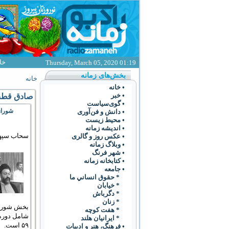
خا
Thursday, March 05, 2020 01:19
بخش‌های زمانه
خانه
• خانه
• خبر
صادق قطب
• گوی‌سياست
شورای ان
• دانش و فن‌آوری
• محیط زیست
• انديشه زمانه
سحاب سپه
• عکس روز و گالری
• وبلاگ زمانه
• شهر فرنگ
• کتابخانه زمانه
• جامعه
* حقوق انساني ما
* خيابان
* دگرباش
* زنان
بخش شورای
* هفت کوچه
* ايرانيان هلند
۵۹ است.
• فرهنگ،‌ هنر و ادبيات