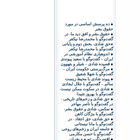
●
ده پرسش اساسی در مورد
حقوق بشر
●
حقوق بشر و افق دید ما- در
گفت‌وگو با محمدرضا نیکفر
●حق شادی- بخش دوم و پایانی
گفت‌وگو با محمدرضا نیکفر
●
اندوهباری نظام آموزشی در
ایران – گفت‌وگو با سعید پیوندی
●
قصیده شادی – شیلر و بتهوون
●
مرگ‌پرستی حکومت ایران –
گفت‌وگو با شهلا شفیق
●
پیوند شادی با محیط زیست
سالم – گفت‌وگو با جلال ایجادی
●
شادی در سکوت ممکن نیست-
گفت‌وگو با بهروز شیدا
●
حق شادی و زخم‌های تاریخی -
در گفت‌وگو با ناصر مهاجر
●
سکس، شادی و حقوق بشر-
گفت‌وگو با مژگان کاهن
●
حق شادی، حق انتقاد - در
گفت‌وگو با مانا نیستانی
●
جامعه ایران و زخم‌های روحی
–گفت‌وگو با حسن مکارمی
●
افسردگی، تورم و بحران