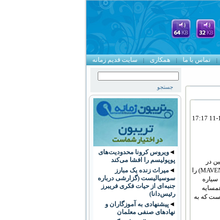
تماس با ما
همکاری
سایت قدیم زمانه
◄
ویروس کرونا محدودیت‌های
پوپولیسم را افشا می‌کند
ین در
◄
میراث زنده یک مبارز
MAVE
) را
سوسیالیست (گزارشی درباره
 سیاره
جنبه‌ای از حیات فکری فریبرز
همسایه
رئیس‌دانا)
ست که به
◄
پیشنهادی به آموزگاران و
نهادهای صنفی معلمان