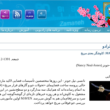
نه
تریبون زمانه
ویژه نامه
برنامه های رادیویی
آموزش
درباره ما
رادو
بعدی مریخ
جمعه, 1391-12-11 17:17
Nancy Neal-J)
یی
نانسی نیل‌ جونز - این روزها متخصصین تأسیسات فضایی لاکید مارت
حالی پروسه ساخت فضاپیمای «تحولات جو و گازهای فرار مریخ» (
N
به اتمام رسانده‌اند که هم‌اینک سه مدارگرد و دو سطح‌نشین در این
مشغول به کاوش‌اند و هر روزه خبرهای تازه‌ای از گوشه‌گوشه این 
سرد و سرخ‌فام‌مان هم به گوش می‌رسد.
MAVEN
اولین مأموریتی‌
بررسی جو فوقانی مریخ خواهد پرداخت.