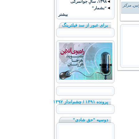
◄
۱۳۹۸، سالِ جوانمرگی
تین
,
مرکز
◄
“بشمار”
بیشتر
برای عبور از سد فیلترینگ
پرونده ۱۳۹۱ / چشم‌انداز ۱۳۹۲
دوسیه "حق شادی"