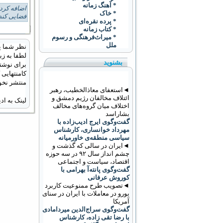
* آهنگ زمانه
اضافه کرد
* خاک
فضایی کند
* پرده نقره‌ای
* کتاب زمانه
* ميراث‌فرهنگی و رسوم
ملل
نظر شما پ
لطفا به زب
بشنوید
برای نوشتن
کامنتهایی
منتشر نخو
◄استعفای معاذالخطیب، رهبر
ائتلاف مخالفان رژیم دمشق و
لینک به ا
اختلاف میان گروه‌های مخالف
بشاراسد
گفت‌وگوی ایرج ادیب‌زاده با
مهرداد خوانساری، کارشناس
سیاسی منطقه‌ی خاورمیانه
◄ایران در سالی که گذشت و
چشم انداز سال ۹۲ در سه حوزه
اقتصاد، سیاست و اجتماعی
گفت‌وگوی پانته‌آ بهرامی با
کوروش عرفانی
◄تصویب طرح ممنوعیت کاربرد
يورو در معاملات با ايران در سنای
آمریکا
گفت‌وگوی سراج‌الدین میردامادی
با رضا تقی زاده، کارشناس