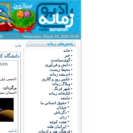
خا
Wednesday, March 18, 2020 10:09
بخش‌های زمانه
خانه
• خانه
• خبر
دانشگاه کل
• گوی‌سياست
MAVEN: کاوشگر 
• دانش و فن‌آوری
• محیط زیست
• انديشه زمانه
نانسی نیل‌-جونز (ones
• عکس روز و گالری
• وبلاگ زمانه
برگردان:
• شهر فرنگ
احسان سنا
• کتابخانه زمانه
• جامعه
* حقوق انساني ما
* خيابان
* دگرباش
* زنان
* هفت کوچه
* ايرانيان هلند
ادامه..
• فرهنگ،‌ هنر و ادبيات