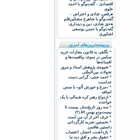
اقتصادی – گفت‌وگو با احمد
علوی
●رقص، شادی و اعتراض –
گفت‌و‌گو با شاهرخ مشکین‌قلم
●حق شادی، دین و دینداری-
گفت‌وگو با حسن یوسفی
اشکوری
پربیننده‌ترین‌های امروز
* نگاهی به قانون مجازات خرید
سکس در سوئد، واقعیت‌ها و
افسانه‌ها
* شیوه‌ی پژوهش اسناد و مرور
تحولات بین‌المللی
* احمد جنتی: گرانی دست
خداست
* «مرغ و خورش آلو» با سس
اضافه
* ازدواج رهبر کره شمالی با يک
خواننده
* سه روز تاریخ‌ساز، بیست تا
بیست‌ودو بهمن ۵۷ (۲)
* حرف آخر از آن من است
* نخستین تجربه کارگردانی
داستین هافمن
* بازداشت، احضار، اعتصاب
* حقوق بشر و افق دید ما