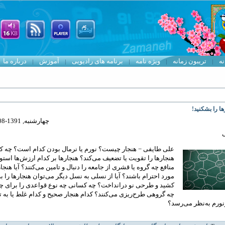
نه
تریبون زمانه
ویژه نامه
برنامه های رادیویی
آموزش
درباره ما
ا را بشکنید!
چهارشنبه, 1391-08-24 13:41
علی طایفی − هنجار چیست؟ نورم یا نرمال بودن کدام است؟ چه 
هنجارها را تقویت یا تضعیف می
کند؟ هنجارها بر کدام ارزش
ها استوا
منافع چه گروه یا قشری از جامعه را دنبال و تامین می
کنند؟ آیا هنجار
مورد احترام باشند؟ آیا از نسلی به نسل دیگر می‌توان هنجارها را 
کشید و طرحی نو درانداخت؟ چه کسانی چه نوع قواعدی را برای چ
چه گروهی طرح‌ریزی می‌کنند؟ کدام هنجار صحیح و کدام غلط یا به ت
رنورم به‌نظر می‌رسد؟