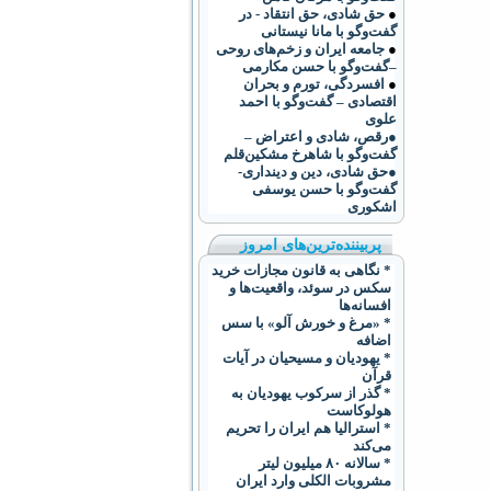
●
حق شادی، حق انتقاد - در
گفت‌وگو با مانا نیستانی
●
جامعه ایران و زخم‌های روحی
–گفت‌وگو با حسن مکارمی
●
افسردگی، تورم و بحران
اقتصادی – گفت‌وگو با احمد
علوی
●رقص، شادی و اعتراض –
گفت‌و‌گو با شاهرخ مشکین‌قلم
●حق شادی، دین و دینداری-
گفت‌وگو با حسن یوسفی
اشکوری
پربیننده‌ترین‌های امروز
* نگاهی به قانون مجازات خرید
سکس در سوئد، واقعیت‌ها و
افسانه‌ها
* «مرغ و خورش آلو» با سس
اضافه
* یهودیان و مسیحیان در آیات
قرآن
* گذر از سرکوب یهودیان به
هولوکاست
* استراليا هم ايران را تحريم
می‌کند
* سالانه ۸۰ ميليون ليتر
مشروبات الکلی وارد ايران