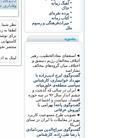
2 دیدگاه
Tags:
* آهنگ زمانه
وفاداری
,
چ
* خاک
* پرده نقره‌ای
* کتاب زمانه
* ميراث‌فرهنگی و رسوم
نظر شما پ
ملل
لطفا به زب
برای نوشتن
بشنوید
کامنتهایی
منتشر نخو
◄استعفای معاذالخطیب، رهبر
لینک به ا
ائتلاف مخالفان رژیم دمشق و
اختلاف میان گروه‌های مخالف
بشاراسد
گفت‌وگوی ایرج ادیب‌زاده با
مهرداد خوانساری، کارشناس
سیاسی منطقه‌ی خاورمیانه
◄ایران در سالی که گذشت و
چشم انداز سال ۹۲ در سه حوزه
اقتصاد، سیاست و اجتماعی
گفت‌وگوی پانته‌آ بهرامی با
کوروش عرفانی
◄تصویب طرح ممنوعیت کاربرد
يورو در معاملات با ايران در سنای
آمریکا
گفت‌وگوی سراج‌الدین میردامادی
با رضا تقی زاده، کارشناس