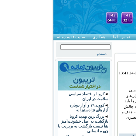
تماس با ما
همکاری
سایت قدیم زمانه
کسی
◄
کرونا و اقتصاد سیاسی
رند و
سلامت در ایران
ها باید
◄
کووید ۱۹ و آوار دوباره
به چالش
آزار‌های نژادستیزانه
ه هدف و
◄
بزرگ‌ترین تهدید کرونا
عبیری
بازگشت به اصل خشونت‌آمیز
بقا نیست بازگشت به بربریت با
چهره انسانی