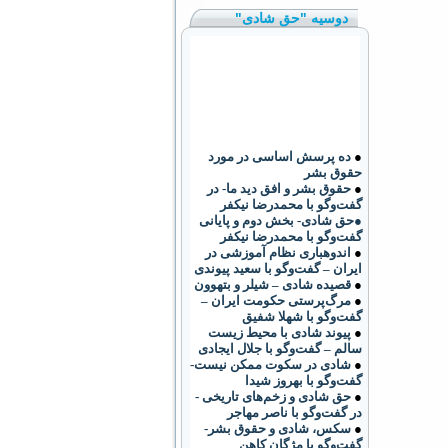
دوسیه "حق شادی"
●
ده پرسش اساسی در مورد
حقوق بشر
●
حقوق بشر و افق دید ما- در
گفت‌وگو با محمدرضا نیکفر
●حق شادی- بخش دوم و پایانی
گفت‌وگو با محمدرضا نیکفر
●
اندوهباری نظام آموزشی در
ایران – گفت‌وگو با سعید پیوندی
●
قصیده شادی – شیلر و بتهوون
●
مرگ‌پرستی حکومت ایران –
گفت‌وگو با شهلا شفیق
●
پیوند شادی با محیط زیست
سالم – گفت‌وگو با جلال ایجادی
●
شادی در سکوت ممکن نیست-
گفت‌وگو با بهروز شیدا
●
حق شادی و زخم‌های تاریخی -
در گفت‌وگو با ناصر مهاجر
●
سکس، شادی و حقوق بشر-
گفت‌وگو با مژگان کاهن