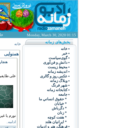
خا
Monday, March 30, 2020 01:15
بخش‌های زمانه
خانه
• خانه
• خبر
همنوایی
• گوی‌سياست
هنجاره
• دانش و فن‌آوری
• محیط زیست
• انديشه زمانه
علی طایفی
• عکس روز و گالری
• وبلاگ زمانه
• شهر فرنگ
• کتابخانه زمانه
• جامعه
* حقوق انساني ما
* خيابان
* دگرباش
* زنان
نورم یا غی
* هفت کوچه
* ايرانيان هلند
ادامه..
• فرهنگ،‌ هنر و ادبيات