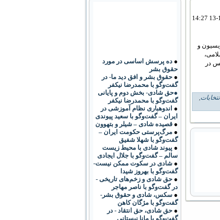
یسیون و
لامی،
●
ده پرسش اساسی در مورد
س در
حقوق بشر
●
حقوق بشر و افق دید ما- در
گفت‌وگو با محمدرضا نیکفر
●حق شادی- بخش دوم و پایانی
تخابات
,
گفت‌وگو با محمدرضا نیکفر
●
اندوهباری نظام آموزشی در
ایران – گفت‌وگو با سعید پیوندی
●
قصیده شادی – شیلر و بتهوون
●
مرگ‌پرستی حکومت ایران –
گفت‌وگو با شهلا شفیق
●
پیوند شادی با محیط زیست
سالم – گفت‌وگو با جلال ایجادی
●
شادی در سکوت ممکن نیست-
گفت‌وگو با بهروز شیدا
●
حق شادی و زخم‌های تاریخی -
در گفت‌وگو با ناصر مهاجر
●
سکس، شادی و حقوق بشر-
گفت‌وگو با مژگان کاهن
●
حق شادی، حق انتقاد - در
گفت‌وگو با مانا نیستانی