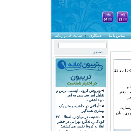
تماس با ما
همکاری
سایت قدیم زمانه
 و
◄
ویروس کرونا، اپیدمی ترس و
ت. دفتر
تقلیل امر سیاسی به امر
در
«بهداشتی»
◄
تأملاتی در حاشیه و متن یک
وب‌سایت
بیماری همه‌گیر
وی پایان
◄
«شنبه» در میان زباله‌ها!۴۷۰۰
کودک زباله‌گردِ تهرانی در خطر
ابتلا به کرونا نفس می‌کشند؛