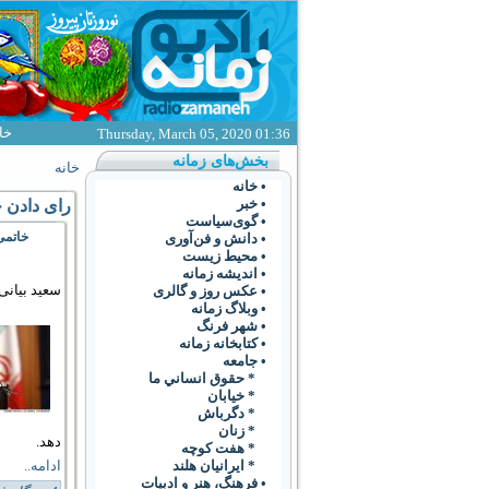
خا
Thursday, March 05, 2020 01:36
بخش‌های زمانه
خانه
• خانه
• خبر
رای دادن 
• گوی‌سياست
خاتمی
• دانش و فن‌آوری
• محیط زیست
• انديشه زمانه
سعید بیانی
• عکس روز و گالری
• وبلاگ زمانه
• شهر فرنگ
• کتابخانه زمانه
• جامعه
* حقوق انساني ما
* خيابان
* دگرباش
* زنان
دهد.
* هفت کوچه
* ايرانيان هلند
ادامه..
• فرهنگ،‌ هنر و ادبيات