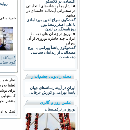
اقتصادی در گلاسکو
روایت‌
◄اشاره‌ها و نشانه‌های انتخاباتی
در سخنرانی آیت‌الله خامنه‌ای در
مشهد
حمید مافی
گفت‌گوی سراج‌الدین میردامادی
با علی اصغر رمضانپور،
روزنامه‌نگار در لندن
◄نوروز در زندان های دهه ۶۰
ایران، چند خاطره نوروزی از آن
دوران
گفت‌وگوی پانته‌آ بهرامی با ایرج
مصداقی، از زندانیان سیاسی
دهه شصت
7 دیدگاه
Tags:
گوی سیا
مجله رادیویی چشم‌انداز
نظر شما پ
لطفا به زب
ایران در آیینه رسانه‌های جهان
برای نوشتن
پانته‌آ بهرامی و کورش عرفانی
کامنتهایی
منتشر نخو
عکس روز و گالری
نوروز در ترکمنستان
لینک به ا