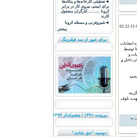
◄
تعطيلی کارخانه‌ها و بنگاه‌ها
برای ايمنی نيروی کار در برابر
کرونا ……….کارگران مشغول
کارند
◄
شیزوفرنی و مسئله کرونا
بیشتر
برای عبور از سد فیلترینگ
 انتخابات
ها توسط
بات و
ن داخل و
محمد
زینه
هدید بلوف
پرونده ۱۳۹۱ / چشم‌انداز ۱۳۹۲
 به
دوسیه "حق شادی"