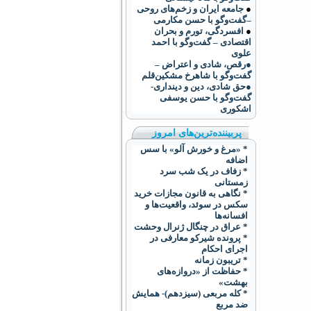
●
جامعه ایران و زخم‌های روحی
–گفت‌وگو با حسن مکارمی
●
افسردگی، تورم و بحران
اقتصادی – گفت‌وگو با احمد
علوی
●رقص، شادی و اعتراض –
گفت‌و‌گو با شاهرخ مشکین‌قلم
●حق شادی، دین و دینداری-
گفت‌وگو با حسن یوسفی
اشکوری
پربیننده‌ترین‌های امروز
* «مرغ و خورش آلو» با سس
اضافه
* زفاف در یک شب سرد
زمستانی
* نگاهی به قانون مجازات خرید
سکس در سوئد، واقعیت‌ها و
افسانه‌ها
* عراق در چنگال ژنرال وحشت
* پرونده شیرکو معارفی در
اجرای احکام
* تریبون زمانه
* حفاظت از «دروازه‌های
بهشت»
* کله مربعی (سیزدهم)- همایش
ضد مربع