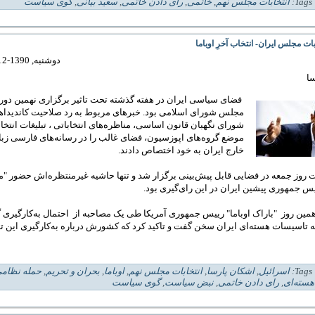
| 
انتخابات مجلس نهم
,
خاتمی
,
رای دادن خاتمی
,
سعید بیانی
,
گوی سیاست
ات مجلس ایران- انتخاب آخرِ اوباما
دوشنبه, 1390-12-15 02:22
ا
فضای سیاسی ایران در هفته گذشته تحت تاثیر برگزاری نهمین دوره
مجلس شورای اسلامی بود. خبر‌های مربوط به رد صلاحیت‌ کاندیدا
شورای نگهبان قانون اساسی، مناظره‌های انتخاباتی ، تبلیغات انتخا
موضع گروه‌های اپوزسیون، فضای غالب را در رسانه‌های فارسی زبا
خارج ایران به خود اختصاص دادند.
ات روز جمعه در فضایی قابل پیش‌بینی برگزار شد و تنها حاشیه غیرمنتظره‌اش حضور "
س جمهوری پیشین ایران در این رای‌گیری بود.
ین روز "باراک اوباما" رییس جمهوری آمریکا طی یک مصاحبه از احتمال به‌کارگیری گ
 تاسیسات هسته‌ای ایران سخن گفت و تاکید کرد که کشورش درباره به‌کارگیری این ت
| 
اسرائیل
,
اشکان پارسا
,
انتخابات مجلس نهم
,
اوباما
,
بحران و تحریم
,
حمله نظامی
سته‌ای
,
رای دادن خاتمی
,
نبض سیاست
,
گوی سیاست