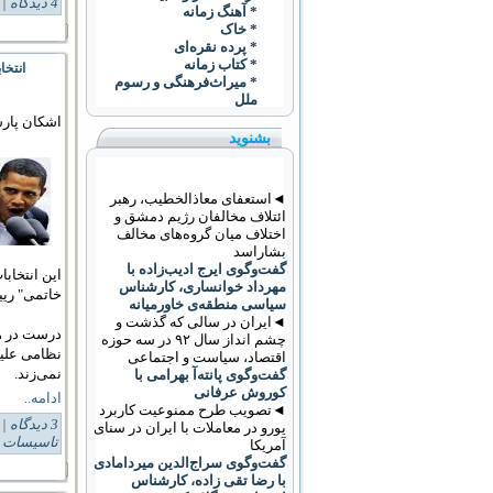
4 دیدگاه
Tags:
* آهنگ زمانه
* خاک
* پرده نقره‌ای
* کتاب زمانه
انتخاب
* ميراث‌فرهنگی و رسوم
ملل
اشکان پارس
بشنوید
◄استعفای معاذالخطیب، رهبر
ائتلاف مخالفان رژیم دمشق و
اختلاف میان گروه‌های مخالف
بشاراسد
گفت‌وگوی ایرج ادیب‌زاده با
این انتخاب
مهرداد خوانساری، کارشناس
خاتمی" ریی
سیاسی منطقه‌ی خاورمیانه
◄ایران در سالی که گذشت و
درست در هم
چشم انداز سال ۹۲ در سه حوزه
نظامی علیه
اقتصاد، سیاست و اجتماعی
نمی‌زند.
گفت‌وگوی پانته‌آ بهرامی با
کوروش عرفانی
ادامه..
◄تصویب طرح ممنوعیت کاربرد
3 دیدگاه
Tags:
يورو در معاملات با ايران در سنای
تاسیسات ه
آمریکا
گفت‌وگوی سراج‌الدین میردامادی
با رضا تقی زاده، کارشناس