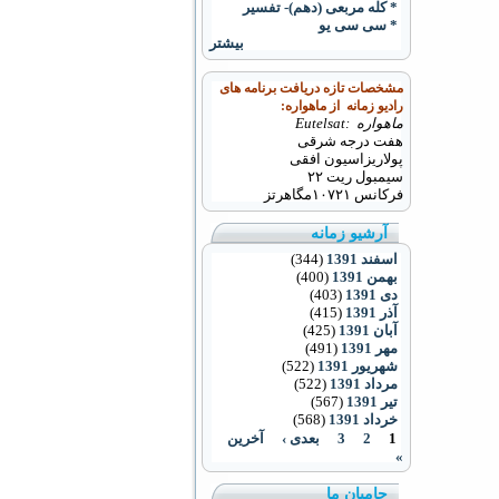
* کله مربعی (دهم)- تفسیر
* سی سی یو
بیشتر
مشخصات تازه دریافت برنامه های
رادیو زمانه از ماهواره:
ماهواره :Eutelsat
هفت درجه شرقی
پولاریزاسیون افقی
سیمبول ریت ۲۲
فرکانس
۱۰۷۲۱
مگاهرتز
آرشیو زمانه
اسفند 1391
(344)
بهمن 1391
(400)
دی 1391
(403)
آذر 1391
(415)
آبان 1391
(425)
مهر 1391
(491)
شهریور 1391
(522)
مرداد 1391
(522)
تیر 1391
(567)
خرداد 1391
(568)
1
2
3
بعدی ›
آخرین
»
حامیان ما