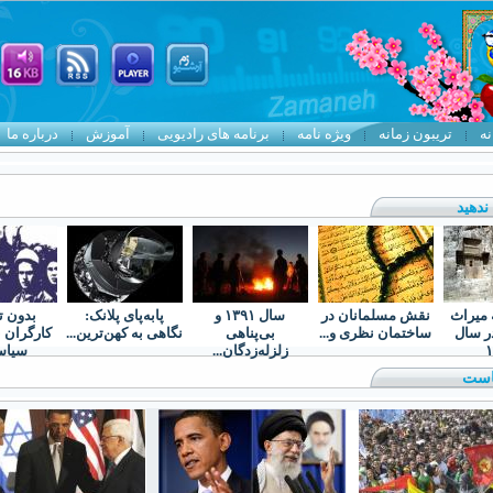
نه
تریبون زمانه
ویژه نامه
برنامه های رادیویی
آموزش
درباره ما
دهيد
 میراث
نقش مسلمانان در
سال ۱۳۹۱ و
پابه‌پای پلانک:
بدون 
ر سال
ساختمان نظری و...
بی‌پناهی
نگاهی به کهن‌ترین...
کارگران 
۱
زلزله‌زدگان...
سیاس
است