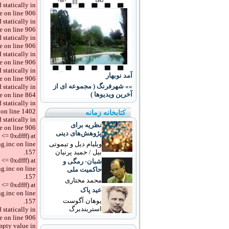
 statically in
 on line 906.
 statically in
 on line 906.
 statically in
 on line 906.
 statically in
 on line 906.
 statically in
آمد نوبهار
 on line 906.
»» شهرفرنگ ( مجموعه ای از
 statically in
آخرین ویدیوها )
 on line 864.
 statically in
on line 1402.
کتابخانه زمانه
 statically in
نظریه‌‌ برای
 on line 906.
پژوهش‌های دینی
<= 0xdfff) at
g.inc on line
ویلیام دیل و تیموتی
157.
بیل / حمید پرنیان
<= 0xdfff) at
شبان‌- رمگی و
g.inc on line
حاکمیت ملی
157.
محمد مختاری
<= 0xdfff) at
عید پاک
g.inc on line
یوهان آگوست
157.
استریندبرگ
 statically in
 on line 906.
mpty value in