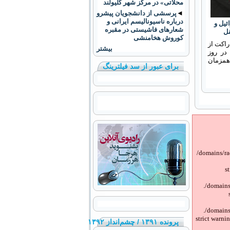
محلاتی» در مرکز شهر کلیولند
◄
پرسشی از دانشجویان پیشرو
درباره ناسیونالیسم ایرانی و
ائیل و
شعارهای فاشیستی در مقبره
ل
کوروش هخامنشی
راکت از
بیشتر
در روز
 همزمان
برای عبور از سد فیلترینگ
/domains/ra
s
/domains
/domains
strict warni
پرونده ۱۳۹۱ / چشم‌انداز ۱۳۹۲