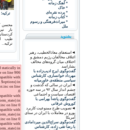
* آهنگ زمانه
* خاک
* پرده نقره‌ای
ترکیه؛ 
* کتاب زمانه
* ميراث‌فرهنگی و رسوم
محسن کا
ملل
بار نی
کردستان
بشنوید
طیب ار
ترکیه...
◄استعفای معاذالخطیب، رهبر
ائتلاف مخالفان رژیم دمشق و
اختلاف میان گروه‌های مخالف
بشاراسد
 statically in
گفت‌وگوی ایرج ادیب‌زاده با
 on line 906.
مهرداد خوانساری، کارشناس
mpatible with
سیاسی منطقه‌ی خاورمیانه
 $options) in
◄ایران در سالی که گذشت و
t.inc on line
چشم انداز سال ۹۲ در سه حوزه
0.
اقتصاد، سیاست و اجتماعی
mpatible with
گفت‌وگوی پانته‌آ بهرامی با
orm_state) in
کوروش عرفانی
nc on line 0.
◄تصویب طرح ممنوعیت کاربرد
mpatible with
يورو در معاملات با ايران در سنای
orm_state) in
آمریکا
nc on line 0.
گفت‌وگوی سراج‌الدین میردامادی
mpatible with
با رضا تقی زاده، کارشناس
orm_state) in