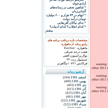
آزادی‌خواه
* شاهین نجفی در رسانه‌های
آلمانی‌زبان
* ابهام در ۷۳ هزار و ۶۰۰ ميليارد
تومان درآمد دولت
* ندای نیاکان آفریقایی
* کدام انقلاب؟ کدام ادبیات؟
بیشتر
مشخصات تازه دریافت برنامه های
رادیو زمانه از ماهواره:
ماهواره :Eutelsat
هفت درجه شرقی
پولاریزاسیون افقی
سیمبول ریت ۲۲
فرکانس
۱۰۷۲۱
مگاهرتز
warning:
offset 1811 
آرشیو زمانه
warning:
اسفند 1391
(344)
offset 1811 
بهمن 1391
(400)
دی 1391
(403)
warning:
آذر 1391
(415)
offset 1811 
آبان 1391
(425)
مهر 1391
(491)
شهریور 1391
(522)
مرداد 1391
(522)