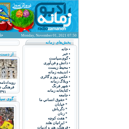
خا
Monday, November 01, 2021 07:50
بخش‌های زمانه
• خانه
• خبر
از دست ن
• گوی‌سياست
• دانش و فن‌آوری
• محیط زیست
• انديشه زمانه
• عکس روز و گالری
• وبلاگ زمانه
رویدادنامه
• شهر فرنگ
فرهنگی د
• کتابخانه زمانه
۳۹۱
• جامعه
گوی سی
* حقوق انساني ما
* خيابان
* دگرباش
* زنان
* هفت کوچه
* ايرانيان هلند
• فرهنگ،‌ هنر و ادبيات