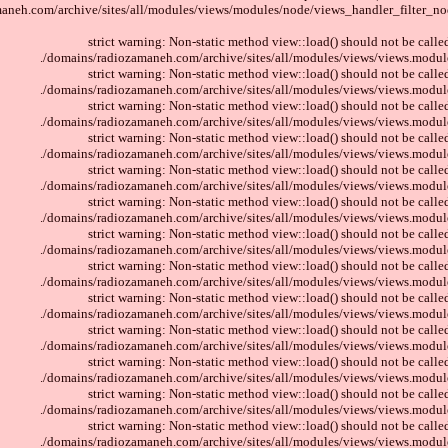
aneh.com/archive/sites/all/modules/views/modules/node/views_handler_filter_no
strict warning: Non-static method view::load() should not be called
/domains/radiozamaneh.com/archive/sites/all/modules/views/views.module
strict warning: Non-static method view::load() should not be called
/domains/radiozamaneh.com/archive/sites/all/modules/views/views.module
strict warning: Non-static method view::load() should not be called
/domains/radiozamaneh.com/archive/sites/all/modules/views/views.module
strict warning: Non-static method view::load() should not be called
/domains/radiozamaneh.com/archive/sites/all/modules/views/views.module
strict warning: Non-static method view::load() should not be called
/domains/radiozamaneh.com/archive/sites/all/modules/views/views.module
strict warning: Non-static method view::load() should not be called
/domains/radiozamaneh.com/archive/sites/all/modules/views/views.module
strict warning: Non-static method view::load() should not be called
/domains/radiozamaneh.com/archive/sites/all/modules/views/views.module
strict warning: Non-static method view::load() should not be called
/domains/radiozamaneh.com/archive/sites/all/modules/views/views.module
strict warning: Non-static method view::load() should not be called
/domains/radiozamaneh.com/archive/sites/all/modules/views/views.module
strict warning: Non-static method view::load() should not be called
/domains/radiozamaneh.com/archive/sites/all/modules/views/views.module
strict warning: Non-static method view::load() should not be called
/domains/radiozamaneh.com/archive/sites/all/modules/views/views.module
strict warning: Non-static method view::load() should not be called
/domains/radiozamaneh.com/archive/sites/all/modules/views/views.module
strict warning: Non-static method view::load() should not be called
/domains/radiozamaneh.com/archive/sites/all/modules/views/views.module