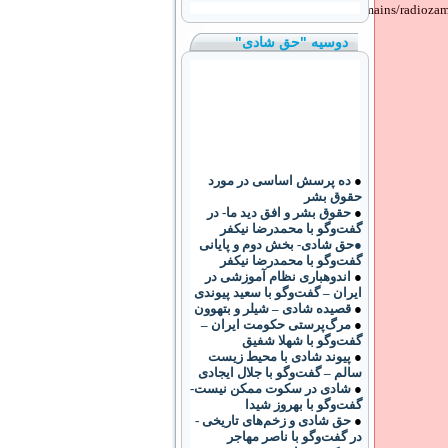
/domains/radiozam
دوسیه "حق شادی"
●
ده پرسش اساسی در مورد
حقوق بشر
●
حقوق بشر و افق دید ما- در
گفت‌وگو با محمدرضا نیکفر
●حق شادی- بخش دوم و پایانی
گفت‌وگو با محمدرضا نیکفر
●
اندوهباری نظام آموزشی در
ایران – گفت‌وگو با سعید پیوندی
●
قصیده شادی – شیلر و بتهوون
●
مرگ‌پرستی حکومت ایران –
گفت‌وگو با شهلا شفیق
●
پیوند شادی با محیط زیست
سالم – گفت‌وگو با جلال ایجادی
●
شادی در سکوت ممکن نیست-
گفت‌وگو با بهروز شیدا
●
حق شادی و زخم‌های تاریخی -
در گفت‌وگو با ناصر مهاجر