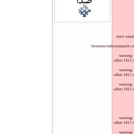
strict war
/domains/radiozamaneh.co
warning:
offset 1811 
warning:
offset 1811 
warning:
offset 1811 
warning:
offset 1811 
warning: