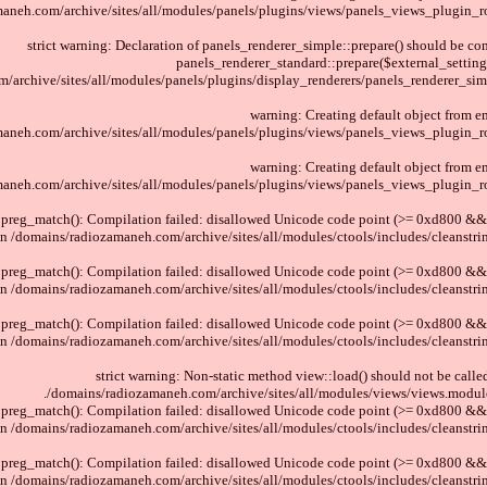
aneh.com/archive/sites/all/modules/panels/plugins/views/panels_views_plugin_r
strict warning: Declaration of panels_renderer_simple::prepare() should be co
panels_renderer_standard::prepare($external_settin
archive/sites/all/modules/panels/plugins/display_renderers/panels_renderer_sim
warning: Creating default object from e
aneh.com/archive/sites/all/modules/panels/plugins/views/panels_views_plugin_r
warning: Creating default object from e
aneh.com/archive/sites/all/modules/panels/plugins/views/panels_views_plugin_r
 preg_match(): Compilation failed: disallowed Unicode code point (>= 0xd800 && 
in /domains/radiozamaneh.com/archive/sites/all/modules/ctools/includes/cleanstrin
 preg_match(): Compilation failed: disallowed Unicode code point (>= 0xd800 && 
in /domains/radiozamaneh.com/archive/sites/all/modules/ctools/includes/cleanstrin
 preg_match(): Compilation failed: disallowed Unicode code point (>= 0xd800 && 
in /domains/radiozamaneh.com/archive/sites/all/modules/ctools/includes/cleanstrin
strict warning: Non-static method view::load() should not be called
/domains/radiozamaneh.com/archive/sites/all/modules/views/views.module
 preg_match(): Compilation failed: disallowed Unicode code point (>= 0xd800 && 
in /domains/radiozamaneh.com/archive/sites/all/modules/ctools/includes/cleanstrin
 preg_match(): Compilation failed: disallowed Unicode code point (>= 0xd800 && 
in /domains/radiozamaneh.com/archive/sites/all/modules/ctools/includes/cleanstrin