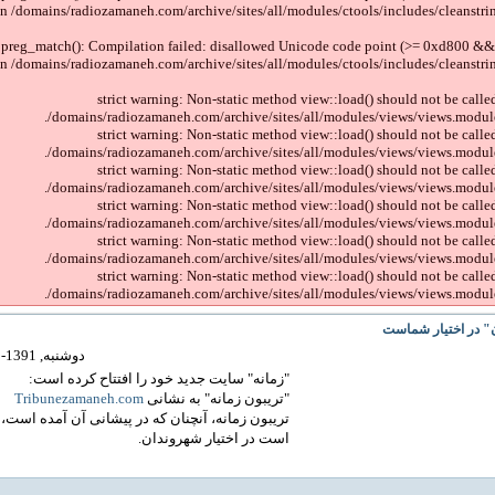
in /domains/radiozamaneh.com/archive/sites/all/modules/ctools/includes/cleanstrin
 preg_match(): Compilation failed: disallowed Unicode code point (>= 0xd800 && 
in /domains/radiozamaneh.com/archive/sites/all/modules/ctools/includes/cleanstrin
strict warning: Non-static method view::load() should not be called
/domains/radiozamaneh.com/archive/sites/all/modules/views/views.module
strict warning: Non-static method view::load() should not be called
/domains/radiozamaneh.com/archive/sites/all/modules/views/views.module
strict warning: Non-static method view::load() should not be called
/domains/radiozamaneh.com/archive/sites/all/modules/views/views.module
strict warning: Non-static method view::load() should not be called
/domains/radiozamaneh.com/archive/sites/all/modules/views/views.module
strict warning: Non-static method view::load() should not be called
/domains/radiozamaneh.com/archive/sites/all/modules/views/views.module
strict warning: Non-static method view::load() should not be called
/domains/radiozamaneh.com/archive/sites/all/modules/views/views.module
" در اختیار شماست
دوشنبه, 1391-08-29 17:48
"زمانه" سایت جدید خود را افتتاح کرده است:
"تریبون زمانه" به نشانی
Tribunezamaneh.com
تریبون زمانه، آنچنان که در پیشانی آن آمده است، 
است در اختیار شهروندان.