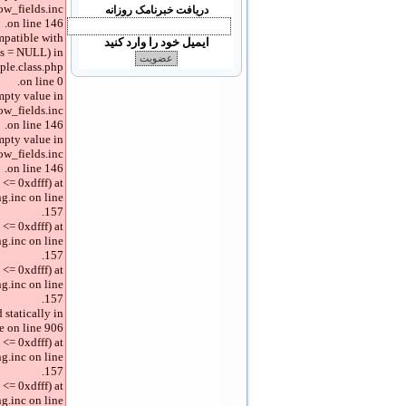
ow_fields.inc
دریافت خبرنامک روزانه
on line 146.
mpatible with
ایمیل خود را وارد کنید
gs = NULL) in
ple.class.php
on line 0.
mpty value in
ow_fields.inc
on line 146.
mpty value in
ow_fields.inc
on line 146.
<= 0xdfff) at
g.inc on line
157.
<= 0xdfff) at
g.inc on line
157.
<= 0xdfff) at
g.inc on line
157.
 statically in
 on line 906.
<= 0xdfff) at
g.inc on line
157.
<= 0xdfff) at
g.inc on line