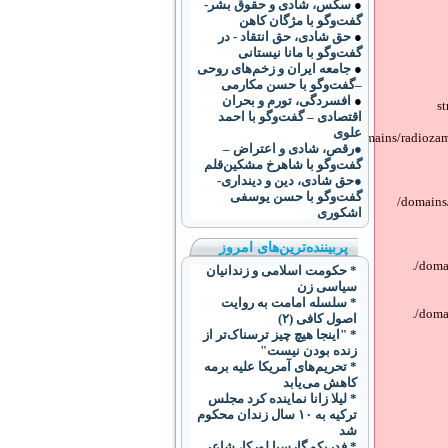
●
سکس، شادی و حقوق بشر-
گفت‌وگو با مژگان کاهن
●
حق شادی، حق انتقاد - در
گفت‌وگو با مانا نیستانی
●
جامعه ایران و زخم‌های روحی
–گفت‌وگو با حسن مکارمی
●
افسردگی، تورم و بحران
s
اقتصادی – گفت‌وگو با احمد
علوی
/domains/radiozam
●رقص، شادی و اعتراض –
گفت‌و‌گو با شاهرخ مشکین‌قلم
●حق شادی، دین و دینداری-
گفت‌وگو با حسن یوسفی
/domains
اشکوری
پربیننده‌ترین‌های امروز
/doma
* حکومت اسلامی و زندانیان
سیاسی زن
* سلسله امامت به روایت
/doma
اصول کافی (۲)
* "اینجا هیچ چیز ترسناک‌تر از
زنده بودن نیست"
* تحریم‌های آمریکا علیه برمه
کاهش می‌یابد
* ليلا زانا نماينده کرد مجلس
ترکيه به ۱۰ سال زندان محکوم
شد
* فدریکو گارسیا لورکا، شاعر