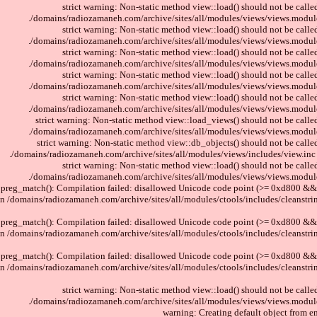
strict warning: Non-static method view::load() should not be called
/domains/radiozamaneh.com/archive/sites/all/modules/views/views.module
strict warning: Non-static method view::load() should not be called
/domains/radiozamaneh.com/archive/sites/all/modules/views/views.module
strict warning: Non-static method view::load() should not be called
/domains/radiozamaneh.com/archive/sites/all/modules/views/views.module
strict warning: Non-static method view::load() should not be called
/domains/radiozamaneh.com/archive/sites/all/modules/views/views.module
strict warning: Non-static method view::load() should not be called
/domains/radiozamaneh.com/archive/sites/all/modules/views/views.module
strict warning: Non-static method view::load_views() should not be called
/domains/radiozamaneh.com/archive/sites/all/modules/views/views.module
strict warning: Non-static method view::db_objects() should not be called
/domains/radiozamaneh.com/archive/sites/all/modules/views/includes/view.inc 
strict warning: Non-static method view::load() should not be called
/domains/radiozamaneh.com/archive/sites/all/modules/views/views.module
 preg_match(): Compilation failed: disallowed Unicode code point (>= 0xd800 && 
in /domains/radiozamaneh.com/archive/sites/all/modules/ctools/includes/cleanstrin
 preg_match(): Compilation failed: disallowed Unicode code point (>= 0xd800 && 
in /domains/radiozamaneh.com/archive/sites/all/modules/ctools/includes/cleanstrin
 preg_match(): Compilation failed: disallowed Unicode code point (>= 0xd800 && 
in /domains/radiozamaneh.com/archive/sites/all/modules/ctools/includes/cleanstrin
strict warning: Non-static method view::load() should not be called
/domains/radiozamaneh.com/archive/sites/all/modules/views/views.module
warning: Creating default object from e