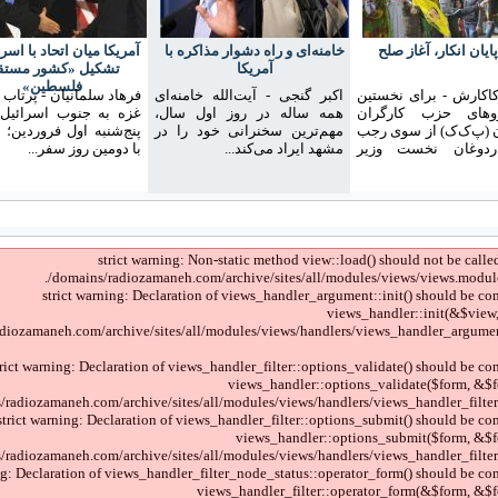
پایان انکار، آغاز صلح
خامنه‌ای و راه دشوار مذاکره با
آمریکا میان اتحاد با اسر
آمریکا
تشکیل «کشور مستق
فلسطین»
کارش - برای نخستین
اکبر گنجی - آیت‌الله خامنه‌ای
فرهاد سلمانیان - پرتاب 
روهای حزب کارگران
همه ساله در روز اول سال،
غزه به جنوب اسرائیل 
 (پ‌ک‌ک) از سوی رجب
مهم‌ترین سخنرانی خود را در
پنج‌شنبه‌ اول فروردین؛
دوغان نخست وزیر
مشهد ایراد می‌کند...
با دومین روز سفر...
strict warning: Non-static method view::load() should not be called
/domains/radiozamaneh.com/archive/sites/all/modules/views/views.module
strict warning: Declaration of views_handler_argument::init() should be co
views_handler::init(&$view,
diozamaneh.com/archive/sites/all/modules/views/handlers/views_handler_argumen
trict warning: Declaration of views_handler_filter::options_validate() should be co
views_handler::options_validate($form, &$f
/radiozamaneh.com/archive/sites/all/modules/views/handlers/views_handler_filter.i
strict warning: Declaration of views_handler_filter::options_submit() should be co
views_handler::options_submit($form, &$f
/radiozamaneh.com/archive/sites/all/modules/views/handlers/views_handler_filter.i
ng: Declaration of views_handler_filter_node_status::operator_form() should be co
views_handler_filter::operator_form(&$form, &$f