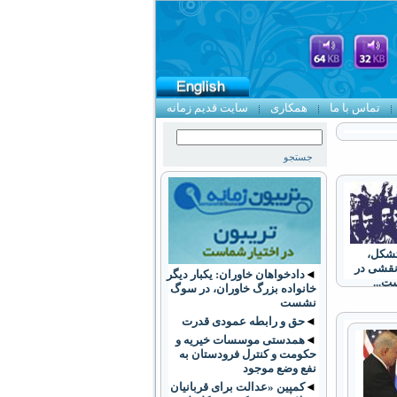
تماس با ما
همکاری
سایت قدیم زمانه
تشکل،
نقشی در
◄
دادخواهان خاوران: یکبار دیگر
ت...
خانواده بزرگ خاوران، در سوگ
نشست
◄
حق و رابطه عمودی قدرت
◄
همدستی موسسات خیریه و
حکومت و کنترل فرودستان به
نفع وضع موجود
◄
کمپین «عدالت برای قربانیان