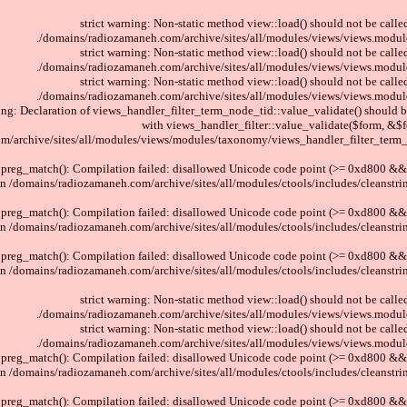
strict warning: Non-static method view::load() should not be called
/domains/radiozamaneh.com/archive/sites/all/modules/views/views.module
strict warning: Non-static method view::load() should not be called
/domains/radiozamaneh.com/archive/sites/all/modules/views/views.module
strict warning: Non-static method view::load() should not be called
/domains/radiozamaneh.com/archive/sites/all/modules/views/views.module
ning: Declaration of views_handler_filter_term_node_tid::value_validate() should 
with views_handler_filter::value_validate($form, &$f
m/archive/sites/all/modules/views/modules/taxonomy/views_handler_filter_term_
 preg_match(): Compilation failed: disallowed Unicode code point (>= 0xd800 && 
in /domains/radiozamaneh.com/archive/sites/all/modules/ctools/includes/cleanstrin
 preg_match(): Compilation failed: disallowed Unicode code point (>= 0xd800 && 
in /domains/radiozamaneh.com/archive/sites/all/modules/ctools/includes/cleanstrin
 preg_match(): Compilation failed: disallowed Unicode code point (>= 0xd800 && 
in /domains/radiozamaneh.com/archive/sites/all/modules/ctools/includes/cleanstrin
strict warning: Non-static method view::load() should not be called
/domains/radiozamaneh.com/archive/sites/all/modules/views/views.module
strict warning: Non-static method view::load() should not be called
/domains/radiozamaneh.com/archive/sites/all/modules/views/views.module
 preg_match(): Compilation failed: disallowed Unicode code point (>= 0xd800 && 
in /domains/radiozamaneh.com/archive/sites/all/modules/ctools/includes/cleanstrin
 preg_match(): Compilation failed: disallowed Unicode code point (>= 0xd800 && 