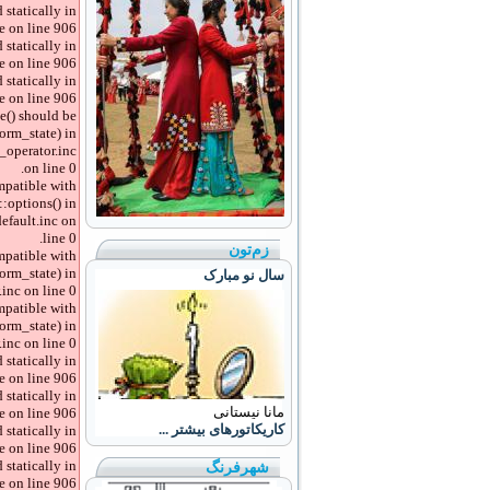
 statically in
 on line 906.
 statically in
 on line 906.
 statically in
 on line 906.
e() should be
orm_state) in
_operator.inc
on line 0.
mpatible with
:options() in
efault.inc on
line 0.
زم‌تون
mpatible with
orm_state) in
سال نو مبارک
nc on line 0.
mpatible with
rm_state) in
nc on line 0.
 statically in
 on line 906.
 statically in
مانا نیستانی
 on line 906.
کاریکاتورهای بیشتر ...
 statically in
 on line 906.
 statically in
شهرفرنگ
 on line 906.