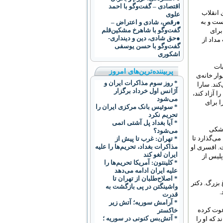
اقتصادی – گفت‌وگو با احمد
 انقلاب
علوی
ست و به
●رقص، شادی و اعتراض –
گفت‌و‌گو با شاهرخ مشکین‌قلم
برای
●حق شادی، دین و دینداری-
مداد از
گفت‌وگو با حسن یوسفی
اشکوری
بات
پربیننده‌ترین‌های امروز
وار خانه‌ی
* روز سوم مذاکرات ايران و
ند. سارا
آژانس اول خرداد برگزار
ا آزاد کند،
می‌شود
ا برای
* سوئيس بانک مرکزی ايران را
تحريم نکرد
* آیا بغداد پل آشتی اتمی
پزشکی
می‌شود؟
ی‌گذارد تا
* تهران: غرب تا پیش از
مذاکرات بغداد، تحریم‌ها را علیه
ت. افسری او
ایران لغو کند
پلیس از
* کلينتون: آمريکا تحريم‌ها را
عليه ايران ادامه می‌دهد
* اصلاح‌طلبان از تهران تا
بزرگ. دکتر
واشینگتن در پی بازگشت به
.
قدرت
* آرامش سوریه؛ آتش زیر
دعوت کرده
خاکستر
* آتش‌بس کنونی در سوریه ؛
 که او را