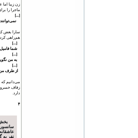
زن زیبا اما
ماجرا را برا
[...]
نمی‌توانند خ
سارا بغض کر
هم‌راهی کرده
[...]
شما فامیل ع
[...]
به من نگویی
[...]
از طرف من ب
می‌دانیم که 
زفاف خسرو، 
دارد.
۴
بخش 
سانسور 
عاشقانه‌
نفر به 