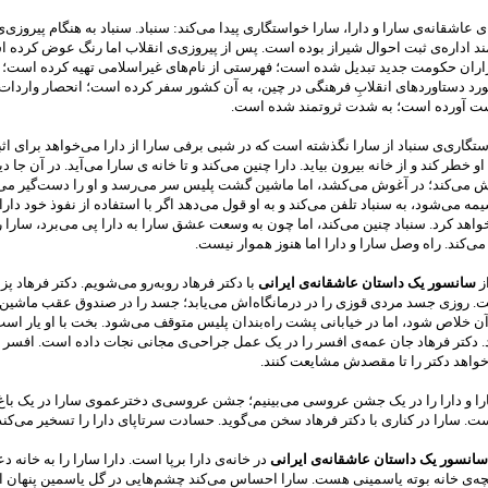
ی عاشقانه‌ی سارا و دارا، سارا خواستگاری پیدا می‌کند: سنباد. سنباد به هنگام پیروزی‌ی
د اداره‌ی ثبت احوال شیراز بوده است. پس از پیروزی‌ی انقلاب اما رنگ عوض کرده ا
زاران حکومت جدید تبدیل شده است؛ فهرستی از نام‌های غیراسلامی تهیه کرده است؛ 
رد دستاوردهای انقلابِ فرهنگی­ در چین، به آن کشور سفر کرده است؛ انحصار واردات 
دست آورده است؛ به­ شدت ثروتمند شده است.
تگاری‌ی سنباد از سارا نگذشته است که در شبی برفی سارا از دارا می‌خواهد برای اث
خطر کند و از خانه بیرون بیاید. دارا چنین می‌کند و تا خانه ی سارا می‌آید. در آن جا دی
زش می‌کند؛ در آغوش می‌کشد، اما ماشین گشت پلیس سر می‌رسد و او را دست‌گیر می‌ک
می‌شود، به سنباد تلفن می‌کند و به او قول می‌دهد اگر با استفاده از نفوذ خود دارا ر
 خواهد کرد. سنباد چنین می‌کند، اما چون به وسعت عشق سارا به دارا پی می‌برد، سارا ر
‌کند. راه وصل سارا و دارا اما هنوز هموار نیست.
ز
سانسور یک داستان عاشقانه‌ی ایرانی
با دکتر فرهاد روبه‌رو می‌‌شویم. دکتر فرهاد 
ت. روزی جسد مردی قوزی را در درمانگاه‌اش می‌یابد؛ جسد را در صندوق عقب ماشین م
ن خلاص شود، اما در خیابانی پشت راه‌بندان پلیس متوقف می‌شود. بخت با او یار اس
. دکتر فرهاد جان عمه‌ی افسر را در یک عمل جراحی‌ی مجانی نجات داده است. افسر 
واهد دکتر را تا مقصدش مشایعت کنند.
را و دارا را در یک جشن عروسی می‌بینیم؛ جشن عروسی‌ی دخترعموی سارا در یک باغ 
. سارا در کناری با دکتر فرهاد سخن می‌گوید. حسادت سرتاپای دارا را تسخیر می‌کند
سانسور یک داستان عاشقانه‌ی ایرانی
در خانه‌ی دارا برپا است. دارا سارا را به خانه‌ 
ه‌ی خانه بوته یاسمینی هست. سارا احساس می‌کند چشم‌هایی در گل یاسمین پنهان اند