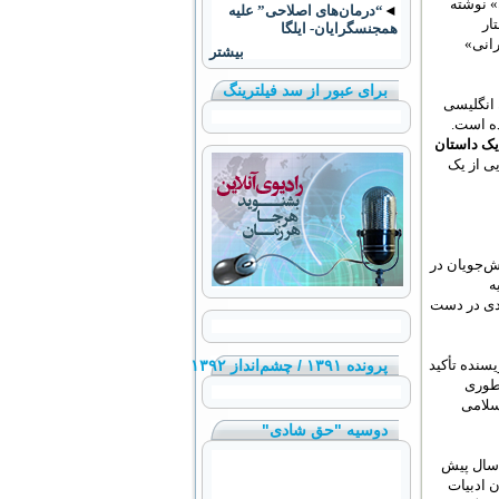
» نوشته
◄
“درمان‌های اصلاحی” علیه
ار
همجنسگرایان- ایلگا
رانی»
بیشتر
برای عبور از سد فیلترینگ
 انگلیسی
ده است.
ک داستان
یی از یک
‌جویان در
ه
ردی در دست
سنده‌ تأکید
پرونده ۱۳۹۱ / چشم‌انداز ۱۳۹۲
 طوری
سلامی
دوسیه "حق شادی"
 سال پیش
 ادبیات