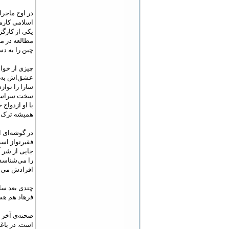
در اوج ماجرا
اسلامی کارمن
یکی از کارگ
مطالعه در مو
چین را به ‌
چیزی از خواس
عشق‌اش به او 
سارا را نوا
سخت سراسیمه 
با او ازدواج
همیشه ترک می
در گوشه‌ای ا
فقیرنواز اس
جایی از شر آ
را می‌شناسد
افرادش می‌خ
چندی بعد سا
فرهاد هم هست
صحنه‌ی آخر
است. در باغچ