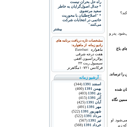
راه حل بحران نیست
* جدال اصول‌گرایان به خاطر
سعید مرتضوی
کند؟
* "اصلاح‌طلبان با محوريت
خاتمی در انتخابات شرکت
می‌کنند"
بیشتر
شود. پدر و
مشخصات تازه دریافت برنامه های
رادیو زمانه از ماهواره:
ای باغ
ماهواره :Eutelsat
هفت درجه شرقی
پولاریزاسیون افقی
سیمبول ریت ۲۲
فرکانس
۱۰۷۲۱
مگاهرتز
 را ترساند.
آرشیو زمانه
اسفند 1391
(344)
بهمن 1391
(400)
هان شده
دی 1391
(403)
آذر 1391
(415)
سمین نگاه
آبان 1391
(425)
مهر 1391
(491)
شهریور 1391
(522)
مرداد 1391
(522)
ی‌شود. او
تیر 1391
(567)
خرداد 1391
(568)
ه زیر