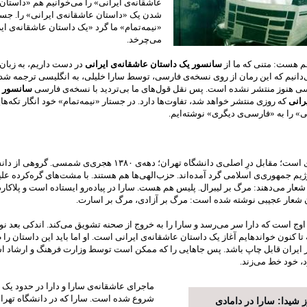
عاشقانه‌ی ایرانی» را می‌خوانیم هم «داستان
شدن یک «داستان عاشقانه‌ی ایرانی» را. جست
«نیمه‌تمام» ما گرد «یک داستان عاشقانه‌ی ای
می‌چرخد.
م هست: متنی که ما از
سانسور یک داستان عاشقانه‌ی ایرانی
در دست داریم، به زبان
‌دانیم که این رمان از روی نسخه‌ی فارسی، توسط سارا خلیلی، به انگلیسی ترجمه ش
سی هنوز منتشر نشده است. پس نقل قول‌های ما بی‌تردید با نسخه‌ی فارسی
سانسور ی
یرانی
که روزی منتشر خواهد شد، تفاوت‌ها دارد. در جستار «نیمه‌تمام» خود انگار تکه‌ها
» را به «فارسی‌ی دیگری» نوشته‌ایم.
 است؛ مقابل درِ اصلی‌ی دانشگاه تهران؛ دهه‌ی
۱۳۸۰
هجری‌‌ی شمسی. گروهی از دانش
یم جمهوری‌ی اسلامی گرد آمده‌اند. حزب‌الهی‌ها هم هستند. با مشت‌های گره‌کرده علی
عار می‌دهند: مرگ بر لیبرال‌. پلیس هم هست. سارا در پیاده‌رو ایستاده است و پلاکا
آن شعار عجیبی نوشته شده است: مرگ بر آزادی، مرگ بر اسارت.
وج است که دارا سر می‌رسد و سارا را به خروج از صحنه‌ تشویق می‌کند. اندکی بعد نوی
 تا کنون خوانده­ایم آغاز یک داستان عاشقانه‌ی ایرانی است. او اما باید این داستان را
ر ایران قابل چاپ باشد. پس جاهایی را که ممکن است توسط وزارت فرهنگ و ارشاد ا
 خود خط می‌زند.
ماجرای عاشقانه‌ی سارا و دارا در حدود یک
شروع شده است. سارا که در دانشگاه تهران
 شیدا: سارا در دامادی