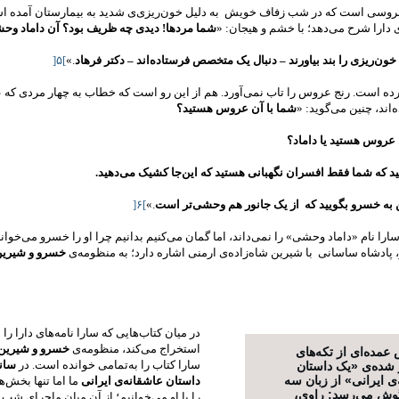
 عروسی است که در شب زفاف خویش به دلیل خون‌ریزی‌ی شدید به بیمارستان آمده ا
ی دارا شرح می‌دهد؛ با خشم و هیجان: «
شما مردها! دیدی چه ظریف بود؟ آن داماد وحشی
ون‌ریزی را بند بیاورند – دنبال یک متخصص فرستاده‌اند – دکتر فرهاد
.»
[
۵
]
ده است. رنج عروس را تاب نمی‌آورد. هم از این رو است که خطاب به چهار مردی که 
‌اند، چنین می‌گوید: «
شما با آن عروس هستید؟
روس هستید یا داماد؟
د که شما فقط افسران نگهبانی هستید که این‌جا کشیک می‌دهید.
ه خسرو بگویید که از یک جانور هم وحشی‌تر است
.»
[
۶
]
سارا نام «داماد وحشی» را نمی‌داند، اما گمان می‌کنیم بدانیم چرا او را خسرو می‌خوان
پادشاه ساسانی با شیرین شاه‌زاده‌ی ارمنی اشاره دارد؛ به منظومه‌ی
خسرو و شیری
در میان کتاب‌هایی که سارا نامه‌های دارا را ا
استخراج می‌کند، منظومه‌ی
خسرو و شیرین
عمده‌ای از تکه‌های
سارا کتاب را به‌تمامی خوانده است. در
سان
شده‌ی «یک داستان
ی ایرانی» از زبان سه
داستان عاشقانه‌ی ایرانی
ما اما تنها بخش‌ه
گوش می‌رسد: راوی،
را با او می‌خوانیم؛ از آن میان ماجرای ش