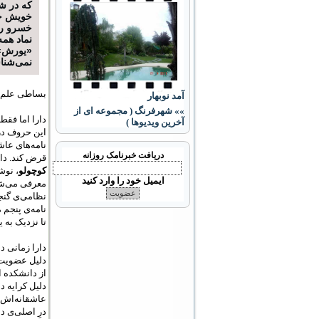
که در 
خویش ح
خسرو را 
نماد هم
«یورش» 
نمی‌شناس
بساطی علم می
آمد نوبهار
»» شهرفرنگ ( مجموعه ای از
دارا اما فقط
آخرین ویدیوها )
این حروف در 
نامه‌های
عاش
دریافت خبرنامک روزانه
قرض کند. دار
کوچولو
، نوش
ایمیل خود را وارد کنید
معرفی می‌ش
نظامی‌ی گنجو
نامه‌ی پنجم 
تا نزدیک به 
دارا زمانی د
دلیل عضویت 
از دانشکده ا
دلیل کرایه‌ 
عاشقانه‌اش ی
درِ اصلی‌ی دا