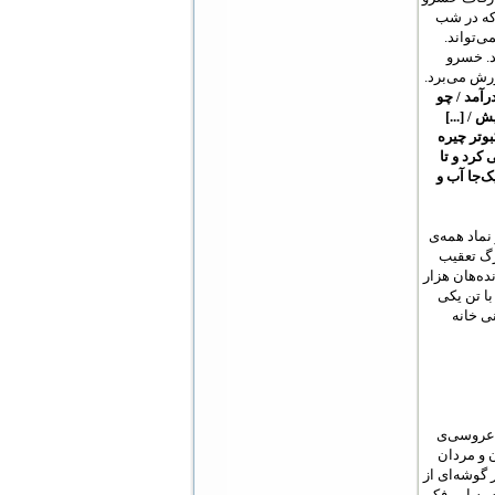
 که در شب
ی‌تواند.
د. خسرو
رش می‌برد.
رآمد / چو
 / [...]
بوتر چیره
 کرد و تا
ک‌جا آب و
نماد همه‌ی
رگ تعقیب
ده‌هان هزار
با تن یکی
نی خانه
 عروسی‌ی
 و مردان
 گوشه‌ای از
به این فکر