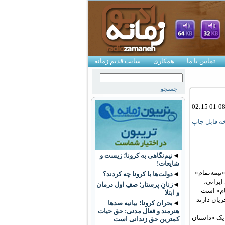
تماس با ما
همکاری
سایت قدیم زمانه
ه قابل چاپ
◄
نیم‌نگاهی به کرونا؛ زیست و
شایعات!
نیمه‌تمام»
◄
دولت‌ها با کرونا چه کردند؟
یرانی،
◄
زنانِ پرستار؛ صفِ اول درمان
مام» است
و ابتلا
ریان دارند
◄
بحران کرونا؛ بیانیه صدها
هنرمند و فعال مدنی: حق حیات
یک «داستان
کمترین حق زندانی است