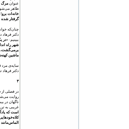
عنوان
مرگ ب
ظاهر می‌شود 
خانه‌ات برو!
گرفتار شده ا
چنان‌که خوان
دکتر فرهاد د
ببینیم: «
در ی
شهر راه اندا
برمی‌گشت، 
ماشین کهنه‌ی
سایه‌ی مرد 
دکتر فرهاد ت
۳
در فصلی از
س
روایت می‌شود
ناگهان در بی
غریبی به تن د
است که یادآو
کلاه‌خودهایی
الماس‌مانند