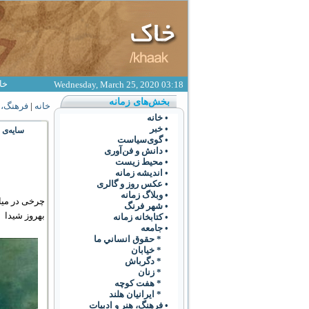
خا
Wednesday, March 25, 2020 03:18
بخش‌های زمانه
خانه
|
فرهنگ،‌ 
• خانه
• خبر
سایه‌ی 
• گوی‌سياست
• دانش و فن‌آوری
• محیط زیست
• انديشه زمانه
• عکس روز و گالری
• وبلاگ زمانه
چرخی در میان
• شهر فرنگ
بهروز شیدا
• کتابخانه زمانه
• جامعه
* حقوق انساني ما
* خيابان
* دگرباش
* زنان
* هفت کوچه
* ايرانيان هلند
• فرهنگ،‌ هنر و ادبيات