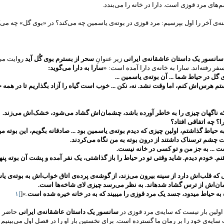
م‌های مرد قوزی است. دارا در خانه را می‌بندد.
‌ی‌ آخر را اول بپرسیم: مرد قوزی در بوته‌ی یاسمین چه می‌کند؟ در «بوی گل» چه می‌
سانسور یک داستان عاشقانه‌ی ایرانی
زیر عنوانِ
سحر از
بسترم بوی گُل آید
روایت می‌
سفر رفته‌اند. سارا به خانه‌ی دارا آمده است: «
سارا به دارا می‌گوید:
 گل در حیاط شما ... آن بوته‌ی یاسمین ...
تم هرس‌اش کنم، اما وقت نشد. نه، نکن ... خوب است گیاه را آزاد بگذاریم تا در همه ج
که ناگهان چیزی را به خاطر آورده باشد، چشمان‌اش گشاد می‌شود، خشک‌اش می‌زند.
 چه اتفاقی افتاد؟
ه حیاط گذاشتم، اولین چیزی که دیدم بوته‌ی یاسمین بود ... صادقانه بگویم، این بوته من
 چشم ترسناک داشتند از درون بوته به من نگاه می‌کردند.
 ... به جز من و تو کسی در خانه نیست.
م. خودم دیدم. شاید وقتی تو در حیاط را باز گذاشتی، یک نفر آمده و پشت آن بوته پن
 که قلب‌اش دارد از سینه بیرون می‌زند، از گوشه‌ی پرده‌ی اتاق خواب‌اش به بوته‌ی یا
ن‌اش از ترس گشاد شده­اند. به نظر می‌‌رسد چیزی لای شاخه‌ها است.
حیاط می­دود، جسد یک مرد قوزی را می­بیند که به در خانه خیره شده است
.»[
[
۱
 اولین بار نیست که سایه‌ی مرد قوزی در
سانسور یک داستان عاشقانه‌ی ایرانی
حاضر م
ایه‌ی خود را بر رمان ما گسترده است. برای نخستین بار او را در فصل اول می‌بینیم ک