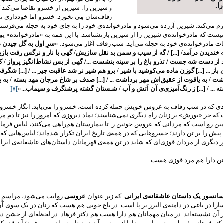
ا.
و شیرین را: شیرین از خسرو تقاضا می‌کند
زفاف‌شان مِی‌ نخورد. خسرو اما خودداری نم
رم می‌کند. شیرین آزرده می‌شود و مادرخوانده‌ی خود را به جای خود به حجله می‌فرست
ت که مادرخوانده‌ی شیرین را از شیرین بازنشناسد. با این همه به «مادرخوانده‌» یو
ت مادرخوانده‌ی خود به حجله می‌آید.
شب زفاف آغاز می‌شود: «
سرِ اول به گل چیدن د
 خندیدن درآمد/ [...] / گه از سیب و سمن بد نقل سازیش/ گهی با نار و نرگس رفت بازیش
 از دست شه جست / تذرو باغ را بر سینه بنشست .../ گهی از بس نشاط‌انگیز پرواز / ک
باز ... [...] گوزن ماده می‌کوشید با شیر / برو هم شیر نر شد عاقبت چیر ... / [...] شگرفی
ت / به یاقوت از عقیق‌اش مهر برداشت ... / [...] صدف بر شاخ مرجان مهد بسته / به ی
 ... / [...] ز رنگ‌آمیزی‌ی آن آتش و آب / شبستان گشته پرشنگرف و سیماب..
.»
[
۷
]
ادی که در شب زفاف به عروس خویش حمله کرده است، خسرو را
می‌یابد
. انگار خسرو 
ه جز «یورش» بر زنان راه دیگری نمی‌شناسند؛ نماد دیروزی که امروز را نیز تا دم م
مین رو است که مردانی که عروس خونین را تا بیمارستان هم‌راهی می‌کنند، لباس فرمان
پیش را بر تن دارند؛ خسروهایی که در همه‌ی تاریخ ایران تکرار شده‌اند؛ لباس‌هایی که 
ور دیگری از مردان قوزی‌‌ای که شاید در تن همه‌ی قهرمانان داستان‌های عاشقانه‌ی ایرا
تن دارا هم مرد قوزی هست.
انسور یک داستان عاشقانه‌ی ایرانی
که زیر عنوان
عروسی
روایت می‌شود، مراسمِ
ا در باغی در دامنه‌ی البرز بر پا است. در باغ جویی هم هست که زنان در یک سوی آن
آن نشسته‌اند. در میان مهمانان هم دارا هست هم دکتر فرهاد. در لحظه‌ای از جشن در
 دکتر فرهاد مشغول صحبت است. دارا از صحبتِ آن دو دچار حسادت می‌شود؛ آن قدر که 