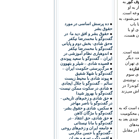
وف کور
به
 به او
وعه است.
می‌شنود،
به
●
ده پرسش اساسی در مورد
ا باب
حقوق بشر
ی او با
●
حقوق بشر و افق دید ما- در
آن هست،
گفت‌وگو با محمدرضا نیکفر
●حق شادی- بخش دوم و پایانی
گفت‌وگو با محمدرضا نیکفر
اشته است.
●
اندوهباری نظام آموزشی در
ست.
دیگر
ایران – گفت‌وگو با سعید پیوندی
 تهران
●
قصیده شادی – شیلر و بتهوون
●
مرگ‌پرستی حکومت ایران –
ازده
گفت‌وگو با شهلا شفیق
‌ی سوم
●
پیوند شادی با محیط زیست
، نوشته‌ی
سالم – گفت‌وگو با جلال ایجادی
کوندرا؛ در
●
شادی در سکوت ممکن نیست-
اش می‌زند
گفت‌وگو با بهروز شیدا
●
حق شادی و زخم‌های تاریخی -
در گفت‌وگو با ناصر مهاجر
ه است که به
●
سکس، شادی و حقوق بشر-
گفت‌وگو با مژگان کاهن
ن محکومیت
●
حق شادی، حق انتقاد - در
 چندی بعد به
گفت‌وگو با مانا نیستانی
ه‌های
●
جامعه ایران و زخم‌های روحی
در مقابل
–گفت‌وگو با حسن مکارمی
●
افسردگی، تورم و بحران