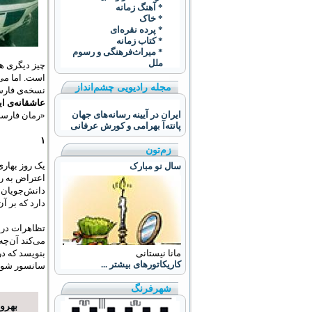
* آهنگ زمانه
* خاک
* پرده نقره‌ای
* کتاب زمانه
* ميراث‌فرهنگی و رسوم
ملل
چیز دیگری ه
است. اما می
مجله رادیویی چشم‌انداز
نسخه‌‌ی فار
عاشقانه‌ی ا
ایران در آیینه رسانه‌های جهان
«رمان فارسی
پانته‌آ بهرامی و کورش عرفانی
۱
زم‌تون
یک روز بهاری
سال نو مبارک
اعتراض به رژ
دانش‌جویان ش
دارد که بر 
تظاهرات در ا
می‌کند آن‌چه
بنویسد که د
مانا نیستانی
کاریکاتورهای بیشتر ...
سانسور شود،
شهرفرنگ
بهروز