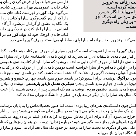
فارسی می‌‌خواند، برای قرض کردن رمان
ب
شب زفاف به عروس
مله کرده است،
کتاب‌خانه‌ی عمومی‌ی تهران می‌رود. کتاب‌دار
می‌یابد. انگار خسرو
می‌گوید
بوف کور
در فهرست کتاب‌های ممن
ه‌ی مردانی است که جز
دارا که از دور گفت‌وگوی سارا و کتاب‌دار را
بر زنان راه دیگری
یک نگاه به عشق او گرفتار می‌شود. آن‌گاه ت
ند...
آشنایی با سارا را باز کند، در نزدیکی‌ی خانه‌
کتاب‌خانه‌ی کوچک خود که
بوف کور
هم در 
‌کند. چند روز بعد سرانجام سارا پای بساط او می‌ایستد و
بوف کور
را می‌خرد.
بوف کور
را به سارا نفروخته است، که زیر بسیاری از حروف این کتاب هم علامت گذ
کنار هم نامه‌ی عاشقانه‌ای را می‌سازند که اولین نامه‌ی عاشقانه‌ی دارا برای سارا ا
قانه‌ی
دارا اما از حروف کتاب‌هایی ساخته می‌شود که سارا باید از
کتاب‌خانه‌ی
عمومی‌ی
ا در «اولین نامه‌اش» از سارا خواسته
است دومین نامه‌ی او را از حروفی که در کتاب
ش
ته‌ی آنتوان دوسنت اگزوپری، علامت گذاشته است، کشف کند. در
نامه‌ی
دوم منبع نامه
ود:
دراکولا
، نوشته‌ی برام استورکر؛ در نامه‌ی سوم منبع نامه‌ی چهارم:
خسرو و شیرین
ی؛ در نامه‌ی چهارم منبع نامه‌ی پنجم:
سبکی‌ی تحمل‌ ناپذیر بارهستی
، نوشته‌ی میلان 
منبع نامه‌ی ششم:
دشمن مردم
، نوشته‌ی هنریک ایبسن. پس از نامه‌ی ششم دارا غیب‌
یک سال بعد سارا را بار دیگر در مقابل درِ اصلی‌ی دانشگاه تهران ملاقات کند.
انش‌جوی دانشکده‌ی هنرهای زیبا بوده است، اما هنوز تحصیلات‌اش را به پایان نرساند
در یک سازمان چپ دست‌گیر می‌شود؛ به دو سال زندان محکوم می‌شود؛ پس از پایا
خراج می‌‌شود. آن‌گاه برای امرار معاش شروع به کرایه دادن فیلم در پیاده‌روها می‌کند.
دادن فیلم‌های غیرمجاز دست‌گیر می‌شود؛ دوباره زندان؛ درست در همان روزهایی که نام
کی پس از دیگری به دست سارا می‌رسد. در حدود یک سال بعد آزاد می‌شود و سارا را 
نشگاه تهران باز می‌یابد.