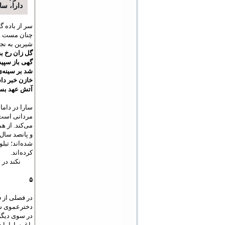
دارا، سار
سر از باده گ
چنان مست نیس
شیرین به نجا
گل زان رخ به
گهی باز سپید
شد بر سینه‌ی 
خازن خبر داش
آتش عهد بسته
سارا در دام
مردانی است ک
می‌کند. از ه
و پانصد سال 
شده‌اند؛ تبل
کرده‌­اند.
نکند در 
۵
در فصلی از
س
دخترعموی سار
در سوی دیگر 
باغ، سارا با