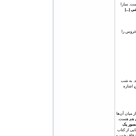
ست. سارا
 [...]
عروس را
د. به شب
ن
اشاره
ز میان آن‌ها
هم هست.
سور یک
ایی از کتاب
ب زفاف خسرو