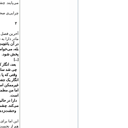
می‌پایند. چش
چرایی‌ی
صحنه
۲
آخرین فصل
مادر دارا به 
در آن باغچه‌ی
بله، می‌خواس
پخش شود.
[...]
بعد، انگار 
چی شد سارا؟
وقتی که پا ب
انگار یک جفت
غیرممکن است
اما من مطمئن
است.
دارا در حالی
می‌کند. چشما
وحشت‌زده به 
این اما برای
هم از نخست س