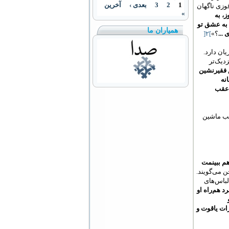
1
2
3
بعدی ›
آخرین
وزی ناگهان
»
ز، به
 به عشق تو
همیاران ما
...
؟»
[
۲
]
ان دارد.
دیک‌تر
ق فقیرنشین
نه
 عقب
قب ماشین
هم ببینمت
ن می‌گویند.
لباس‌های
د هم‌راه او
ات یاقوت و