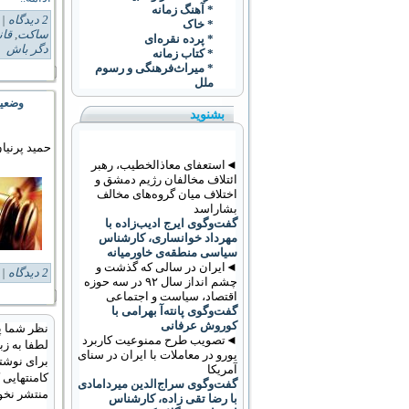
* آهنگ زمانه
2 دیدگاه
Tags:
* خاک
ساکت
,
قان
* پرده نقره‌ای
دگر باش
* کتاب زمانه
* ميراث‌فرهنگی و رسوم
ملل
وضعیت
بشنوید
حمید پرنیا
◄استعفای معاذالخطیب، رهبر
ائتلاف مخالفان رژیم دمشق و
اختلاف میان گروه‌های مخالف
بشاراسد
گفت‌وگوی ایرج ادیب‌زاده با
مهرداد خوانساری، کارشناس
سیاسی منطقه‌ی خاورمیانه
◄ایران در سالی که گذشت و
2 دیدگاه
Tags:
چشم انداز سال ۹۲ در سه حوزه
اقتصاد، سیاست و اجتماعی
گفت‌وگوی پانته‌آ بهرامی با
کوروش عرفانی
نظر شما پ
◄تصویب طرح ممنوعیت کاربرد
لطفا به زب
يورو در معاملات با ايران در سنای
برای نوشتن
آمریکا
کامنتهایی
گفت‌وگوی سراج‌الدین میردامادی
منتشر نخو
با رضا تقی زاده، کارشناس