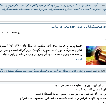
| 
آوات عیار
,
اوگاندا
,
جیمی رودمایر
,
خودکشی نوجوانان دگرباش
,
سارا روشن
,
سا
ون مجازات اسلامی
,
لایحه کشتن همجنسگراها
,
مریم احمدی
,
مساحقه
,
همجنسگرایی ح
 همجنسگرایان در قانون جدید مجازات اسلامی
دوشنبه, 1391-10-04 06:52
ن
حمید پرنیان - قانون مجازات اسلا
نظر و به‌تازگی مورد تائید شورای نگهبان قرار گرفته است و پس از
ریاست‌جمهوری نسخه جدید آن به‌زودی وارد مرحله اجرایی خواهد 
ادامه..
| 
حد
,
حمید پرنیان
,
قانون مجازات اسلامی
,
لواط
,
مساحقه
,
همجنسگراستیزی
,
دگر
س از تایید دبیر وب‌سایت منتشر می‌شود.
ان فارسی کامنت بگذارید.
 به زبان فارسی می توانید از ادیتور زمانه استفاده کنید.
 که حاوی اتهام، توهین و یا حمله شخصی باشد هرز محسوب می شود و
اهد شد.