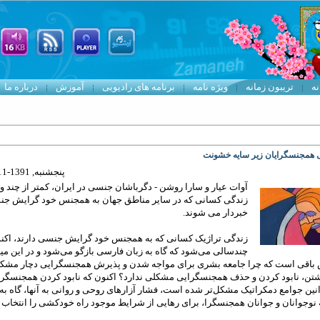
نه
تریبون زمانه
ویژه نامه
برنامه های رادیویی
آموزش
درباره ما
 همجنسگرایان زیر سایه خشونت
پنجشنبه, 1391-11-26 06:36
آوات عیار و سارا روشن - دگرباشان جنسی در ایران، کمتر از چند و
زندگی کسانی که در سایر مناطق جهان به همجنس خود گرایش جنس
خبردار می شوند.
زندگی‌ تراژیک کسانی که به همجنس خود گرایش جنسی دارند، اکن
چندسالی می‌شود که گاه به زبان فارسی بازگو می‌شود و در این می
باقی است که چرا جامعه بشری برای مواجه شدن و پذیرش همجنسگرایی دچار مشک
شتن، نابود کردن و حذف همجنسگرایی مشکلی ندارد؟ اکنون که نابود کردن همجنسگرا
ین جوامع دمکراتیک مشکل‌تر شده است، فشار آزار‌های روحی و روانی به آنها، گاه به
نوجوانان و جوانان همجنسگرا، برای رهایی از شرایط موجود راه خودکشی را انتخاب م