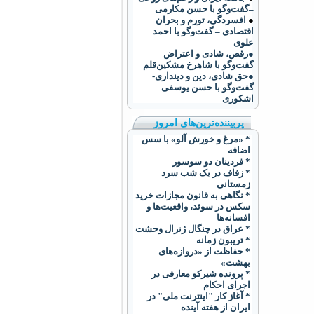
–گفت‌وگو با حسن مکارمی
●
افسردگی، تورم و بحران
اقتصادی – گفت‌وگو با احمد
علوی
●رقص، شادی و اعتراض –
گفت‌و‌گو با شاهرخ مشکین‌قلم
●حق شادی، دین و دینداری-
گفت‌وگو با حسن یوسفی
اشکوری
پربیننده‌ترین‌های امروز
* «مرغ و خورش آلو» با سس
اضافه
* فردینان دو سوسور
* زفاف در یک شب سرد
زمستانی
* نگاهی به قانون مجازات خرید
سکس در سوئد، واقعیت‌ها و
افسانه‌ها
* عراق در چنگال ژنرال وحشت
* تریبون زمانه
* حفاظت از «دروازه‌های
بهشت»
* پرونده شیرکو معارفی در
اجرای احکام
* آغاز کار "اينترنت ملی" در
ايران از هفته آينده