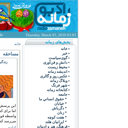
خا
Thursday, March 05, 2020 03:03
بخش‌های زمانه
خانه
• خانه
• خبر
مساحقه
• گوی‌سياست
زندگی
• دانش و فن‌آوری
• محیط زیست
• انديشه زمانه
• عکس روز و گالری
• وبلاگ زمانه
• شهر فرنگ
• کتابخانه زمانه
• جامعه
* حقوق انساني ما
* خيابان
این پرسش 
* دگرباش
اما برای ک
* زنان
واسطه قوان
* هفت کوچه
می‌رسد که 
* ايرانيان هلند
• فرهنگ،‌ هنر و ادبيات
ادامه..