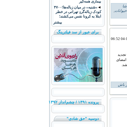
بیماری همه‌گیر
شا
◄
«شنبه» در میان زباله‌ها!۴۷۰۰
یوانات
,
کودک زباله‌گردِ تهرانی در خطر
ابتلا به کرونا نفس می‌کشند؛
بیشتر
برای عبور از سد فیلترینگ
می در سال‌های ۱۳۹۰-۱۳۹۱ مورد تجدید
 امضای
شد.
 باش
پرونده ۱۳۹۱ / چشم‌انداز ۱۳۹۲
دوسیه "حق شادی"