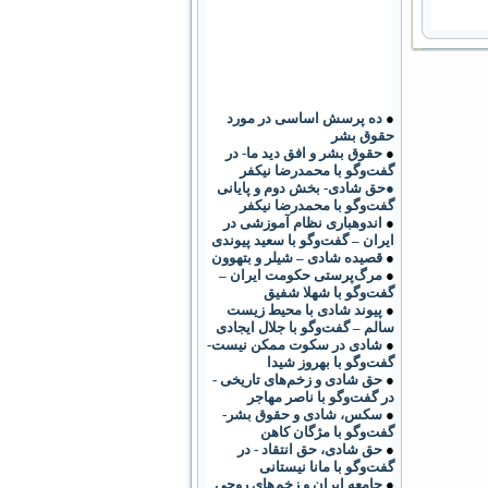
●
ده پرسش اساسی در مورد
حقوق بشر
●
حقوق بشر و افق دید ما- در
گفت‌وگو با محمدرضا نیکفر
●حق شادی- بخش دوم و پایانی
گفت‌وگو با محمدرضا نیکفر
●
اندوهباری نظام آموزشی در
ایران – گفت‌وگو با سعید پیوندی
●
قصیده شادی – شیلر و بتهوون
●
مرگ‌پرستی حکومت ایران –
گفت‌وگو با شهلا شفیق
●
پیوند شادی با محیط زیست
سالم – گفت‌وگو با جلال ایجادی
●
شادی در سکوت ممکن نیست-
گفت‌وگو با بهروز شیدا
●
حق شادی و زخم‌های تاریخی -
در گفت‌وگو با ناصر مهاجر
●
سکس، شادی و حقوق بشر-
گفت‌وگو با مژگان کاهن
●
حق شادی، حق انتقاد - در
گفت‌وگو با مانا نیستانی
●
جامعه ایران و زخم‌های روحی