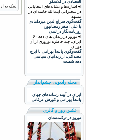
اقتصادی در گلاسکو
لینک به ا
◄اشاره‌ها و نشانه‌های انتخاباتی
در سخنرانی آیت‌الله خامنه‌ای در
مشهد
گفت‌گوی سراج‌الدین میردامادی
با علی اصغر رمضانپور،
روزنامه‌نگار در لندن
◄نوروز در زندان های دهه ۶۰
ایران، چند خاطره نوروزی از آن
دوران
گفت‌وگوی پانته‌آ بهرامی با ایرج
مصداقی، از زندانیان سیاسی
دهه شصت
مجله رادیویی چشم‌انداز
ایران در آیینه رسانه‌های جهان
پانته‌آ بهرامی و کورش عرفانی
عکس روز و گالری
نوروز در ترکمنستان