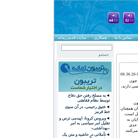
تماس با ما
همکاری
سایت قدیم زمانه
 چون
ی دارند،
◄
به مسلخ رفتن حق دفاع
توسط نظام فقاهتی
ون
◄
عتیق رحیمی، در آن سوی
ان همچنان
خط قرمز
ل است،
◄
ویروس کرونا، اپیدمی ترس و
یان به
تقلیل امر سیاسی به امر
 حدی
«بهداشتی»
ی‌کنند.
◄
تأملاتی در حاشیه و متن یک