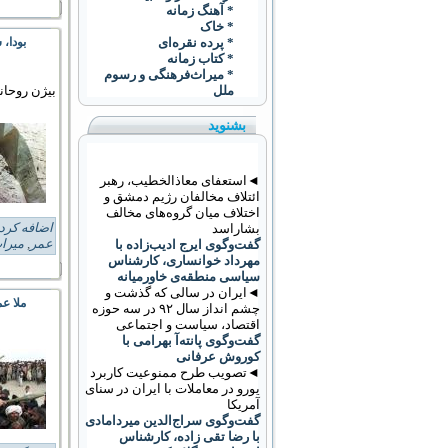
* آهنگ زمانه
* خاک
بودا،
* پرده نقره‌ای
* کتاب زمانه
* ميراث‌فرهنگی و رسوم
ملل
بیژن روحان
بشنوید
◄استعفای معاذالخطیب، رهبر
ائتلاف مخالفان رژیم دمشق و
اختلاف میان گروه‌های مخالف
اضافه کرد
بشاراسد
عمر
,
میرا
گفت‌وگوی ایرج ادیب‌زاده با
مهرداد خوانساری، کارشناس
سیاسی منطقه‌ی خاورمیانه
◄ایران در سالی که گذشت و
ملا ع
چشم انداز سال ۹۲ در سه حوزه
اقتصاد، سیاست و اجتماعی
گفت‌وگوی پانته‌آ بهرامی با
کوروش عرفانی
◄تصویب طرح ممنوعیت کاربرد
يورو در معاملات با ايران در سنای
آمریکا
گفت‌وگوی سراج‌الدین میردامادی
با رضا تقی زاده، کارشناس