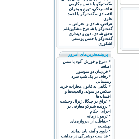
–گفت‌وگو با حسن مکارمی
●
افسردگی، تورم و بحران
اقتصادی – گفت‌وگو با احمد
علوی
●رقص، شادی و اعتراض –
گفت‌و‌گو با شاهرخ مشکین‌قلم
●حق شادی، دین و دینداری-
گفت‌وگو با حسن یوسفی
اشکوری
پربیننده‌ترین‌های امروز
* «مرغ و خورش آلو» با سس
اضافه
* فردینان دو سوسور
* زفاف در یک شب سرد
زمستانی
* نگاهی به قانون مجازات خرید
سکس در سوئد، واقعیت‌ها و
افسانه‌ها
* عراق در چنگال ژنرال وحشت
* پرونده شیرکو معارفی در
اجرای احکام
* تریبون زمانه
* حفاظت از «دروازه‌های
بهشت»
* داوود و آمنه باید بمانند
* قداست دوشیزگی در مذاهب