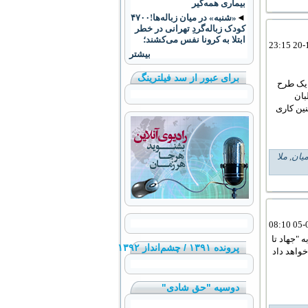
بیماری همه‌گیر
◄
«شنبه» در میان زباله‌ها!۴۷۰۰
کودک زباله‌گردِ تهرانی در خطر
ابتلا به کرونا نفس می‌کشند؛
بیشتر
برای عبور از سد فیلترینگ
 یک طرح
بان
نین کاری
میان
,
ملا
 "جهاد تا
پرونده ۱۳۹۱ / چشم‌انداز ۱۳۹۲
واهد داد
دوسیه "حق شادی"