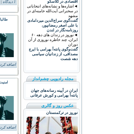
اقتصادی در گلاسکو
1 دیدگاه
Tags:
◄اشاره‌ها و نشانه‌های انتخاباتی
در سخنرانی آیت‌الله خامنه‌ای در
مشهد
طالبا
گفت‌گوی سراج‌الدین میردامادی
با علی اصغر رمضانپور،
روزنامه‌نگار در لندن
◄نوروز در زندان های دهه ۶۰
ایران، چند خاطره نوروزی از آن
دوران
گفت‌وگوی پانته‌آ بهرامی با ایرج
مصداقی، از زندانیان سیاسی
دهه شصت
اضافه کرد
مجله رادیویی چشم‌انداز
امنیت
ایران در آیینه رسانه‌های جهان
پانته‌آ بهرامی و کورش عرفانی
عکس روز و گالری
نوروز در ترکمنستان
اضافه کرد