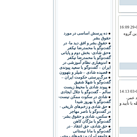
●
ده پرسش اساسی در مورد
ين گروه
حقوق بشر
●
حقوق بشر و افق دید ما- در
گفت‌وگو با محمدرضا نیکفر
●حق شادی- بخش دوم و پایانی
گفت‌وگو با محمدرضا نیکفر
●
اندوهباری نظام آموزشی در
ایران – گفت‌وگو با سعید پیوندی
●
قصیده شادی – شیلر و بتهوون
●
مرگ‌پرستی حکومت ایران –
گفت‌وگو با شهلا شفیق
●
پیوند شادی با محیط زیست
سالم – گفت‌وگو با جلال ایجادی
●
شادی در سکوت ممکن نیست-
د عمر،
گفت‌وگو با بهروز شیدا
با تأیید و
●
حق شادی و زخم‌های تاریخی -
در گفت‌وگو با ناصر مهاجر
●
سکس، شادی و حقوق بشر-
گفت‌وگو با مژگان کاهن
●
حق شادی، حق انتقاد - در
گفت‌وگو با مانا نیستانی
●
جامعه ایران و زخم‌های روحی