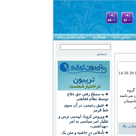
تماس با ما
همکاری
سایت قدیم زمانه
د این گروه
◄
به مسلخ رفتن حق دفاع
 می‌نامید
توسط نظام فقاهتی
غانستان
◄
عتیق رحیمی، در آن سوی
ر
خط قرمز
◄
ویروس کرونا، اپیدمی ترس و
تقلیل امر سیاسی به امر
میان
,
ملا
«بهداشتی»
◄
تأملاتی در حاشیه و متن یک