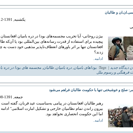
 سی.ان.ان و طالبان
یکشنبه, 1391-12-20 23:15
ی
بیژن روحانی- آیا تخریب مجسمه‌های بودا در دره بامیان افغانستان
پیچیده برای استفاده از قدرت رسانه‌های بین‌المللی بود یا آن‌که طال
افغانستان تنها بر اثر باورهای انعطاف‌ناپذیر مذهبی خود دست به چ
زدند؟
ادامه..
ن دیدگاه جدید
| Tags:
بوداهای بامیان
,
دره بامیان
,
طالبان
,
مجسمه های بودا در دره با
ث فرهنگی و رسوم ملل
مر: صلح و خوشبختی تنها با حکومت طالبان فراهم می‌شود
جمعه, 1391-08-05 08:10
رهبر طالبان افغانستان در پيامی به‌مناسبت عيد قربان، گفته است به
بيرون راندن تمام نظاميان خارجی و تشکيل امارت اسلامی" ادامه خ
اما اين حکومت انحصاری نخواهد بود.
ادامه..