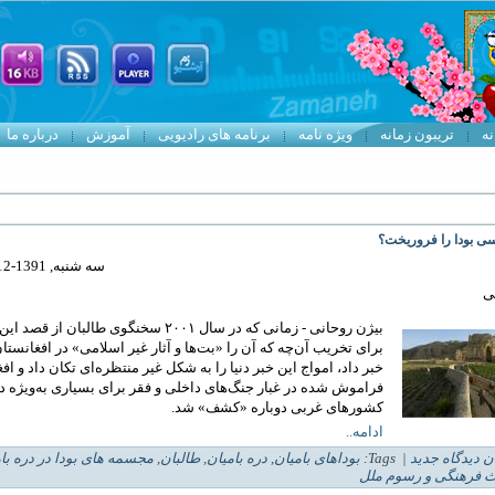
نه
تریبون زمانه
ویژه نامه
برنامه های رادیویی
آموزش
درباره ما
ی بودا را فروریخت؟
سه شنبه, 1391-12-29 14:59
ی
بیژن روحانی - زمانی که در سال ۲۰۰۱ سخنگوی طالبان از قص
برای تخریب آن‌چه که آن را «بت‌ها و آثار غیر اسلامی» در افغانستان
خبر داد، امواج این خبر دنیا را به شکل غیر منتظره‌ای تکان داد و اف
فراموش شده در غبار جنگ‌های داخلی و فقر برای بسیاری به‌ویژه د
کشورهای غربی دوباره «کشف» شد.
ادامه..
ن دیدگاه جدید
| Tags:
بوداهای بامیان
,
دره بامیان
,
طالبان
,
مجسمه های بودا در دره با
ث فرهنگی و رسوم ملل