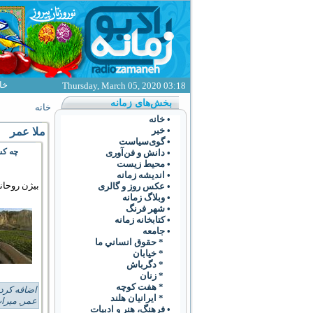
خا
Thursday, March 05, 2020 03:18
بخش‌های زمانه
خانه
• خانه
• خبر
ملا عمر
• گوی‌سياست
چه کس
• دانش و فن‌آوری
• محیط زیست
• انديشه زمانه
بیژن روحان
• عکس روز و گالری
• وبلاگ زمانه
• شهر فرنگ
• کتابخانه زمانه
• جامعه
* حقوق انساني ما
* خيابان
* دگرباش
* زنان
* هفت کوچه
اضافه کرد
* ايرانيان هلند
عمر
,
میرا
• فرهنگ،‌ هنر و ادبيات