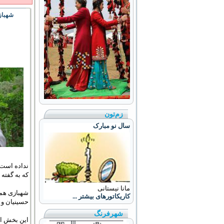
شهباز
زم‌تون
سال نو مبارک
نداده است.
که به گفته
مانا نیستانی
شهبازی همچ
کاریکاتورهای بیشتر ...
حسينيان و 
شهرفرنگ
این بخش از