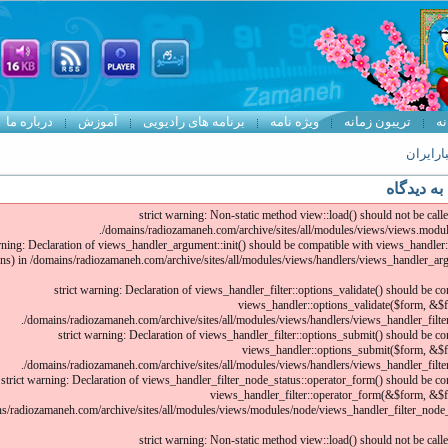
نه
تریبون زمانه
ویژه نامه
برنامه های رادیویی
آموزش
درباره ما
ارایران
به دیدگاه
strict warning: Non-static method view::load() should not be called
/domains/radiozamaneh.com/archive/sites/all/modules/views/views.module
arning: Declaration of views_handler_argument::init() should be compatible with views_handler:
ns) in /domains/radiozamaneh.com/archive/sites/all/modules/views/handlers/views_handler_ar
strict warning: Declaration of views_handler_filter::options_validate() should be c
views_handler::options_validate($form, &$f
/domains/radiozamaneh.com/archive/sites/all/modules/views/handlers/views_handler_filter.
strict warning: Declaration of views_handler_filter::options_submit() should be c
views_handler::options_submit($form, &$f
/domains/radiozamaneh.com/archive/sites/all/modules/views/handlers/views_handler_filter.
strict warning: Declaration of views_handler_filter_node_status::operator_form() should be co
views_handler_filter::operator_form(&$form, &$f
s/radiozamaneh.com/archive/sites/all/modules/views/modules/node/views_handler_filter_node_
strict warning: Non-static method view::load() should not be called