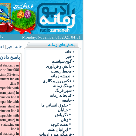
خا
Monday, November 01, 2021 04:51
بخش‌های زمانه
خانه
|
خبر
|
اخب
• خانه
• خبر
پاسخ دادن 
• گوی‌سياست
 statically in
• دانش و فن‌آوری
 on line 906.
• محیط زیست
:init(&$view,
• انديشه زمانه
gument.inc on
• عکس روز و گالری
line 0.
• وبلاگ زمانه
ompatible with
• شهر فرنگ
orm_state) in
• کتابخانه زمانه
inc on line 0.
• جامعه
ompatible with
* حقوق انساني ما
orm_state) in
* خيابان
inc on line 0.
* دگرباش
mpatible with
* زنان
orm_state) in
* هفت کوچه
status.inc on
line 0.
* ايرانيان هلند
 statically in
• فرهنگ،‌ هنر و ادبيات