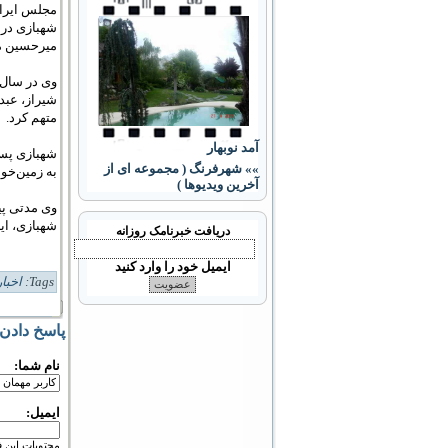
مجلس ایران
ميرحسين مو
شيراز، عبد
متهم کرد.
آمد نوبهار
شهبازی پس 
»» شهرفرنگ ( مجموعه ای از
به زمین‌خواری مته
آخرین ویدیوها )
وی مدتی پي
شهبازی، اي
دریافت خبرنامک روزانه
ایمیل خود را وارد کنید
Tags:
اخبار
پاسخ دادن
نام شما:
ایمیل:
محتویات این 