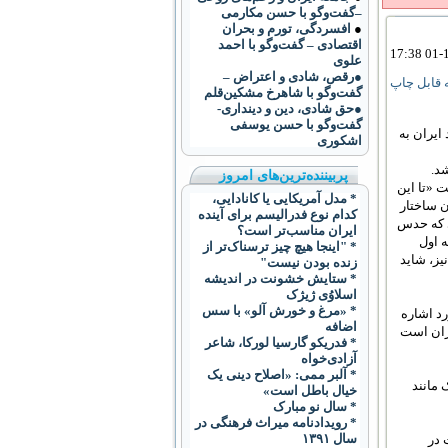
–گفت‌وگو با حسن مکارمی
●
افسردگی، تورم و بحران
اقتصادی – گفت‌وگو با احمد
علوی
●رقص، شادی و اعتراض –
قابل چاپ
گفت‌و‌گو با شاهرخ مشکین‌قلم
●حق شادی، دین و دینداری-
گفت‌وگو با حسن یوسفی
ایران به
اشکوری
د.
پربیننده‌ترین‌های امروز
«تا اين
* مدل آمریکایی یا کانادایی،
 ساختار
کدام نوع فدرالیسم برای آینده
ی که حدس
ایران مناسب‌‌تر است؟
ه اول
* "اینجا هیچ چیز ترسناک‌تر از
 نيز، شايد
زنده بودن نیست"
* ستایش خشونت در اندیشه
اسلاوُی ژیژک
* «مرغ و خورش آلو» با سس
د اشاره
اضافه
یران است
* فدریکو گارسیا لورکا، شاعر
آزادی‌خواه
* آلبر ممی: «اصلاح دینی یک
مانند
خیال باطل است»
* سال نو مبارک
* رویدادنامه میراث فرهنگی در
سال ۱۳۹۱
 در