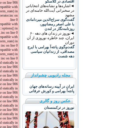
اقتصادی در گلاسکو
 on line 906.
◄اشاره‌ها و نشانه‌های انتخاباتی
ompatible with
در سخنرانی آیت‌الله خامنه‌ای در
orm_state) in
مشهد
erator.inc on
گفت‌گوی سراج‌الدین میردامادی
line 0.
با علی اصغر رمضانپور،
ompatible with
::options() in
روزنامه‌نگار در لندن
nc on line 0.
◄نوروز در زندان های دهه ۶۰
mpatible with
ایران، چند خاطره نوروزی از آن
orm_state) in
دوران
nc on line 0.
گفت‌وگوی پانته‌آ بهرامی با ایرج
mpatible with
مصداقی، از زندانیان سیاسی
orm_state) in
دهه شصت
nc on line 0.
 statically in
 on line 906.
 statically in
مجله رادیویی چشم‌انداز
 on line 906.
 statically in
 on line 906.
ایران در آیینه رسانه‌های جهان
 statically in
پانته‌آ بهرامی و کورش عرفانی
 on line 906.
 statically in
عکس روز و گالری
 on line 906.
 statically in
نوروز در ترکمنستان
 on line 906.
 statically in
 on line 906.
 statically in
 on line 906.