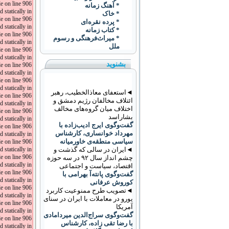
 on line 906.
* آهنگ زمانه
 statically in
* خاک
 on line 906.
* پرده نقره‌ای
 statically in
* کتاب زمانه
 on line 906.
* ميراث‌فرهنگی و رسوم
 statically in
ملل
 on line 906.
 statically in
بشنوید
 on line 906.
 statically in
 on line 906.
 statically in
◄استعفای معاذالخطیب، رهبر
 on line 906.
ائتلاف مخالفان رژیم دمشق و
 statically in
اختلاف میان گروه‌های مخالف
 on line 906.
بشاراسد
 statically in
گفت‌وگوی ایرج ادیب‌زاده با
 on line 906.
مهرداد خوانساری، کارشناس
 statically in
سیاسی منطقه‌ی خاورمیانه
 on line 906.
◄ایران در سالی که گذشت و
 statically in
 on line 906.
چشم انداز سال ۹۲ در سه حوزه
 statically in
اقتصاد، سیاست و اجتماعی
 on line 906.
گفت‌وگوی پانته‌آ بهرامی با
 statically in
کوروش عرفانی
 on line 906.
◄تصویب طرح ممنوعیت کاربرد
 statically in
يورو در معاملات با ايران در سنای
 on line 906.
آمریکا
 statically in
گفت‌وگوی سراج‌الدین میردامادی
 on line 906.
با رضا تقی زاده، کارشناس
 statically in