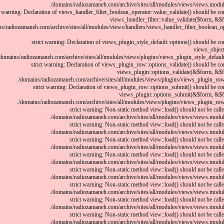
/domains/radiozamaneh.com/archive/sites/all/modules/views/views.module
t warning: Declaration of views_handler_filter_boolean_operator::value_validate() should be c
views_handler_filter::value_validate($form, &$f
s/radiozamaneh.com/archive/sites/all/modules/views/handlers/views_handler_filter_boolean_op
strict warning: Declaration of views_plugin_style_default::options() should be c
views_object
domains/radiozamaneh.com/archive/sites/all/modules/views/plugins/views_plugin_style_default.i
strict warning: Declaration of views_plugin_row::options_validate() should be co
views_plugin::options_validate(&$form, &$f
/domains/radiozamaneh.com/archive/sites/all/modules/views/plugins/views_plugin_row.i
strict warning: Declaration of views_plugin_row::options_submit() should be co
views_plugin::options_submit(&$form, &$f
/domains/radiozamaneh.com/archive/sites/all/modules/views/plugins/views_plugin_row.i
strict warning: Non-static method view::load() should not be called
/domains/radiozamaneh.com/archive/sites/all/modules/views/views.module
strict warning: Non-static method view::load() should not be called
/domains/radiozamaneh.com/archive/sites/all/modules/views/views.module
strict warning: Non-static method view::load() should not be called
/domains/radiozamaneh.com/archive/sites/all/modules/views/views.module
strict warning: Non-static method view::load() should not be called
/domains/radiozamaneh.com/archive/sites/all/modules/views/views.module
strict warning: Non-static method view::load() should not be called
/domains/radiozamaneh.com/archive/sites/all/modules/views/views.module
strict warning: Non-static method view::load() should not be called
/domains/radiozamaneh.com/archive/sites/all/modules/views/views.module
strict warning: Non-static method view::load() should not be called
/domains/radiozamaneh.com/archive/sites/all/modules/views/views.module
strict warning: Non-static method view::load() should not be called
/domains/radiozamaneh.com/archive/sites/all/modules/views/views.module