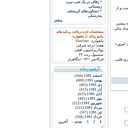
* زفاف در یک شب سرد
زمستانی
ع منتقدان وی پيوست و از
* دستاوردهای کریستف
پندرسکی
بیشتر
عه پيشين
ساد مالی
مشخصات تازه دریافت برنامه های
رادیو زمانه از ماهواره:
ماهواره :Eutelsat
 امروز»
هفت درجه شرقی
پولاریزاسیون افقی
سیمبول ریت ۲۲
فرکانس
۱۰۷۲۱
مگاهرتز
ری قلبی
آرشیو زمانه
اسفند 1391
(344)
بهمن 1391
(400)
دی 1391
(403)
آذر 1391
(415)
آبان 1391
(425)
مهر 1391
(491)
شهریور 1391
(522)
مرداد 1391
(522)
تیر 1391
(567)
خرداد 1391
(568)
1
2
3
بعدی ›
آخرین
»