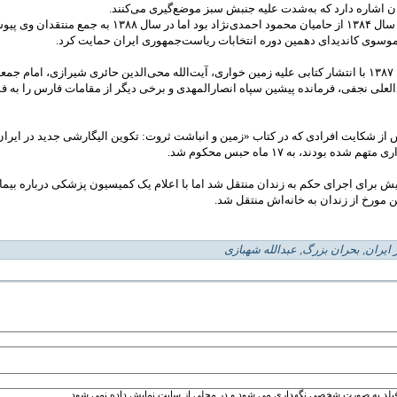
 اشاره دارد که به‌شدت علیه جنبش سبز موضع‌گیری می‌کنند.
شهبازی در سال ۱۳۸۴ از حاميان محمود احمدی‌نژاد بود اما در سال ۱۳۸۸ به جم
سوی کانديدای دهمين دوره انتخابات رياست‌جمهوری ايران حمايت کرد.
وی در سال ۱۳۸۷ با انتشار کتابی عليه زمين خواری، آيت‌الله محی‌الدين حائری شیرازی، امام جم
العلی نجفی، فرمانده پیشین سپاه انصارالمهدی و برخی ديگر از مقامات فارس را به ف
از شکایت افرادی که در کتاب «زمين و انباشت ثروت: تکوين اليگارشی جديد در ايران
م شده بودند، به ١٧ ماه حبس محکوم شد.
ش برای اجرای حکم به زندان منتقل شد اما با اعلام يک کميسيون پزشکی درباره بيما
ن مورخ از زندان به خانه‌اش منتقل شد.
 ایران
,
بحران بزرگ
,
عبدالله شهبازی
فیلد به صورت شخصی نگهداری می شود و در محلی از سایت نمایش داده نمی شود.