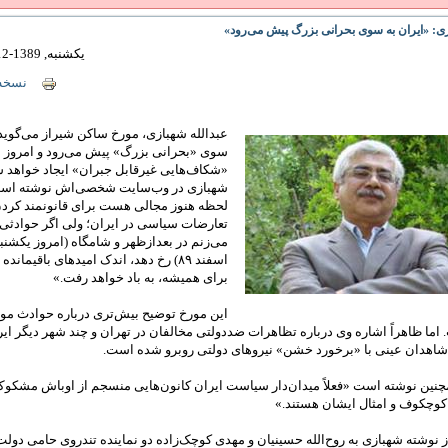
ی: «ایران به سوی بحرانی بزرگ پيش می‌رود»
یکشنبه, 1389-12-01 17:38
نسخه 
عبدالله شهبازی، مورخ ساکن شيراز می‌گويد 
سوی «بحرانی بزرگ» پیش می‌رود و امروز
«شکاف‌هايی غيرقابل جبران» ايجاد خواهد ش
شهبازی در وب‌سايت شخصی‌اش نوشته است 
لحظه هنوز مجالی هست برای قانونمند کردن
تعارضات سياسی در ايران؛ ولی اگر حوادث
می‌زنم در بعدازظهر و شامگاه (امروز یکشنب
اسفند ٨٩) رخ دهد، اندک اميدهای باقيمانده
برای هميشه، به باد خواهد رفت.»
این مورخ توضيح بيش‌تری درباره حوادث مور
 اما ظاهراً اشاره وی درباره تظاهرات ضددولتی مخالفان در تهران و چند شهر دیگر ا
 شاهدان عینی با «برخورد خشن» نیروهای دولتی روبرو شده است.
نین نوشته است «فعلاً ميدان‌دار سياست ايران کانون‌هايی منسجم از اوباش مشکوک 
کوچکوف و امثال ايشان هستند.»
 نوشته شهبازی به روح‌الله حسینیان و مهدی کوچک‌زاده دو نماینده تندروی حامی دولت