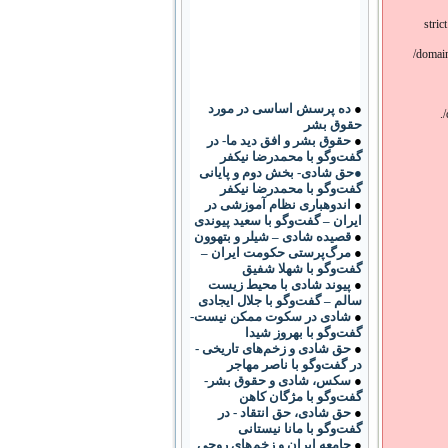
stric
/domain
●
ده پرسش اساسی در مورد
/
حقوق بشر
●
حقوق بشر و افق دید ما- در
گفت‌وگو با محمدرضا نیکفر
●حق شادی- بخش دوم و پایانی
گفت‌وگو با محمدرضا نیکفر
●
اندوهباری نظام آموزشی در
ایران – گفت‌وگو با سعید پیوندی
●
قصیده شادی – شیلر و بتهوون
●
مرگ‌پرستی حکومت ایران –
گفت‌وگو با شهلا شفیق
●
پیوند شادی با محیط زیست
سالم – گفت‌وگو با جلال ایجادی
●
شادی در سکوت ممکن نیست-
گفت‌وگو با بهروز شیدا
●
حق شادی و زخم‌های تاریخی -
در گفت‌وگو با ناصر مهاجر
●
سکس، شادی و حقوق بشر-
گفت‌وگو با مژگان کاهن
●
حق شادی، حق انتقاد - در
گفت‌وگو با مانا نیستانی
●
جامعه ایران و زخم‌های روحی