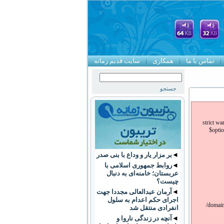
تماس با ما
همکاری
سایت قدیم زمانه
strict w
$optio
◄
بر مزار یار و وداع با بنی صدر
◄
روابط جمهوری اسلامی با
عربستان؛ خامنه‌ای به دنبال
چیست؟
◄
آرمان عبدالعالی مجددا جهت
اجرای حکم اعدام به سلول
/domain
انفرادی منتقل شد
◄
آنچه در زندگی ناروا و