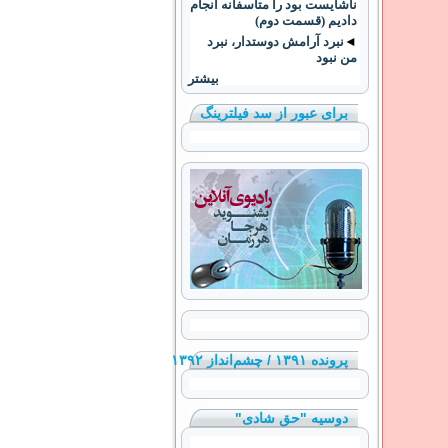
ناشایست بود را متاسفانه انجام
دادیم (قسمت دوم)
◄
نبرد آرامش دوستدار، نبرد
من نبود
بیشتر
برای عبور از سد فیلترینگ
پرونده ۱۳۹۱ / چشم‌انداز ۱۳۹۲
دوسیه "حق شادی"