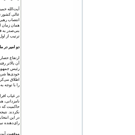
عالی کشور (
انتصاب رهبر 
همان زمان ای
بنی‌صدر به ف
ترتیب از اول اسفند سال ۵۸ را می‌توان آغاز مرحله د
دو امیر در م
آن بالاتر رف
رئیس جمهوری
خودی‌ها شروع
اطلاق می‌کرد
را با توجه ب
نامزدانی، ه
حاکمیت که نم
در این انتخا
رای‌دهنده نبو