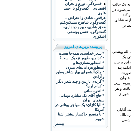
●
افسردگی، تورم و بحران
یکدیگر به یک حالت
اقتصادی – گفت‌وگو با احمد
مورد از اصطلاح «شاخ به شاخ» Standstill استفاده می‌شود. در
علوی
 کند.
●رقص، شادی و اعتراض –
زنه تقابلی
گفت‌و‌گو با شاهرخ مشکین‌قلم
ط بر
●حق شادی، دین و دینداری-
گفت‌وگو با حسن یوسفی
اشکوری
پربیننده‌ترین‌های امروز
من ۱۳۵۸ بازی قدرت را از آیت‌الله بهشتی
* شعر خداست، همه‌جا هست
تی یک
* کدامین ظهور نزدیک است؟
 این ترتیب
* اسطوره‌سازی‌ها و
اخل شورای انقلاب ادامه پیدا
اسطوره‌زدایی‌های مدرن
* ملک‌الشعرای بهار شاعر وطن
 صورت
و آزادی
 عنوان
* گربه‌ی نازنین و چند شعر دیگر
مرسوم است
* کدام اوج؟
یافت و هر
* اندوه سانی
ی شورای
* حاج آقای یک میلیارد تومانی
سینمای ایران
* الیا کازان: یک مهاجر یونانی در
می‌دادند. آقایان
آمریکا
* با منصور خاکسار بیشتر آشنا
ت‌الله
شویم
هاشمی
بیشتر