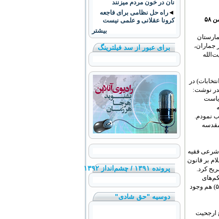
نان در خون مردم میزنند
◄
راه حل نظامی برای فاجعه
کرونا عقلانی و علمی نیست
بیشتر
بهمن ۵۸ برای معالجه به بیمارستان
 جماران،
برای عبور از سد فیلترینگ
‌الله
روز ۱۵ بهمن ۱۳۵۸ (ده روز بعد از انتخابات) در
در نوشت:
ریاست
ب نمودم.
مقدسه
 شرعی فقیه
م بر قانون
پرونده ۱۳۹۱ / چشم‌انداز ۱۳۹۲
یح کرد.
است که در حکم‌های
تشکیل شورای انقلاب (۲۲ دی ۵۷) و حکم تشکیل دولت موقت به نخست‌وزیری بازرگان (۱۶ بهمن ۵۷) هم وجود
دوسیه "حق شادی"
 ارجحیت