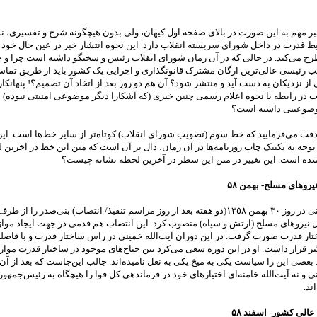
بر مهم به این صورت در بالای صفحه اول کیهان، ولی بدون هیچگونه شرح و تفسیری، نش
ط قدرت در داخل شورای سربسته انقلاب دارد. این نحوه انتشار خبر در عین حال خود 
طرح می‌کند. در حالی که در آن زمان شورای انقلاب رئیس و سخنگو داشته است چرا و چ
رئیسی عالی‌ترین ارگان مشترک قانونگذاری و اجرایی یک کشور باید از طریق تماس 
از نزدیکان به دست آید و منتشر شود؟ آن هم دو روز بعد از اتخاذ آن تصمیم؟! پنهانکا
 در رابطه با نحوه اعلام رسمی چنین خبری (که آشکارا دیگر موضوعی امنیتی نبوده) 
وضوعیتی داشته است؟
دقت می‌فرمایید که خط سوم (تصویب شورای انقلاب) کوتاه‌تر از سایر خط‌ها است. ای
وجه به تکنیک چاپ روزنامه‌ها در آن زمان، دال بر آن است که متن این خط در آخرین ل
 است. این تغییر در متن این سطر در آخرین لحظه نشانه چیست؟
یروهای مسلح- بهمن ۵۸
آیت‌الله خمینی در روز ٣٠ بهمن ١٣٥٨(دو هفته بعد از روز مراسم تنفیذ/ انتصاب) بنی‌صدر را از
 نیروهای مسلح (ارتش و سپاه) منصوب کرد. این انتصاب هم قدمی در جهت ایجاد موازن
ار قدرت صورت گرفت. در این دوران آیت‌الله خمینی در راس ساختار قدرت و با فاصله 
یر قرار داشت. او در این دوره سعی می‌کرد بین جناح‌های موجود در ساختار قدرت موازن
. بعضی این را سیاست یکی به میخ یکی به نعل نامیده‌اند. جالب این‌جاست که بعد از آن ت
نی و نه آیت‌الله خامنه‌ای اختیارهای خود در فرماندهی کل قوا را هیچگاه به رئیس‌جمه
ند.
الی کشور- اسفند ۵۸