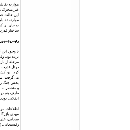
این حالت عم
موازنه تقابل
به جای آن که
ساختار قدرت 
رئیس‌جمهور بد
برده بود، و
مرحله از باز
کرد. این کش
می‌گرفت. سخ
بخش جنگ روا
و منحصر به ا
طرف هم در پ
انقلابی بودن
مهدی بازرگا
سحابی، علی 
رفسنجانی. (من