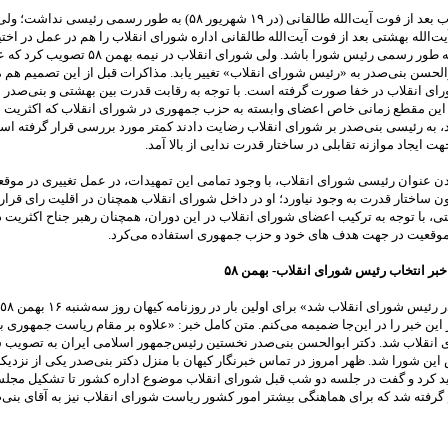
شورای انقلاب بعد از فوت آیت‌الله طالقانی (در ۱۹ شهریور ۵۸) به طور رسمی رئیسی ندا
ت‌الله بهشتی بعد از فوت آیت‌الله طالقانی اداره شورای انقلاب را هم در عمل در اخت
بدون آن‌که به طور رسمی رئیس شورا باشد. ولی شورای انقلاب در نیمه بهمن 
لحسن بنی‌صدر به «رئیس شورای انقلاب» تغییر یابد. مذاکرات قبل از این تصمیم هم م
ای انقلاب در خفا صورت گرفته است. با توجه به رقابت قدرت بین بهشتی و بنی‌صدر 
ر این مقطع زمانی خاص اعضای وابسته به حزب جمهوری در شورای انقلاب که اکثریت ش
د، به رئیسی بنی‌صدر بر شورای انقلاب رضایت دادند کمتر مورد بررسی قرار گرفته اس
ت ایجاد موازنه تقابلی در ساختار قدرت ندایی از بالا آمد.
ن عنوان رئیسی شورای انقلاب، با وجود تمامی این تمهیدات، در عمل تغییری در موقع
ن ساختار قدرت به وجود نیاورد؛ او در داخل شورای انقلاب همچنان در اقلیت رای قرا
تی، با توجه به ترکیب اعضای شورای انقلاب در این دوران، همچنان رهبر جناح اکثریت د
ن موقعیت در جهت هدف های خود و حزب جمهوری استفاده می‌کرد.
خبر انتخاب رئیس شورای انقلاب- بهمن ۵۸
ین خبر را در این‌جا ضمیمه می‌کنم. متن کامل خبر: «علاوه بر مقام ریاست جمهوری ب
انقلاب شد. دکتر ابوالحسن بنی‌صدر نخستین رئیس‌جمهور اسلامی ایران به تصویب 
این شورا شد. ظهر امروز در تماس خبرنگار کیهان با منزل دکتر بنی‌صدر یکی از نزدیک
ید کرد و گفت در جلسه دو شب قبل شورای انقلاب موضوع اداره کشور تا تشکیل مج
رفته شد که برای هماهنگی بیشتر امور کشور ریاست شورای انقلاب نیز به آقای بنی‌ص