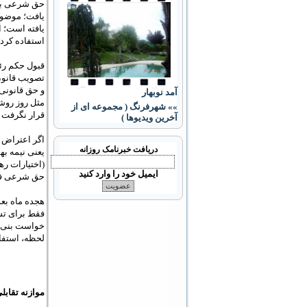
یافت؛ موضوعی
یافته است؛ ا
استفاده کرده
و حق قانونی 
آمد نوبهار
مثل روز روش
»» شهرفرنگ ( مجموعه ای از
قرار نگرفت و
آخرین ویدیوها )
اگر اعتراض 
دریافت خبرنامک روزانه
(اختیارات ره
ایمیل خود را وارد کنید
حق شرعی فقی
فقط برای تشر
خواست بنی‌صد
لحظه، استفاد
موازنه تقابل