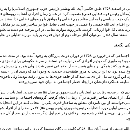
آیت‌الله خمینی در اسفند ۱۳۵۸ طبق حکمی آیت‌الله بهشتی (رئیس حزب جمهوری اسلامی) را ب
معادل رئیس قوه قضایی فعلی) منصوب کرد. در همان زمان افرادی آشنا به رویه‌های ق
یک حزب سیاسی را به این مقام مهم قضایی را موافق با رویه‌های قضایی ندانستند. بر
ن اقدام آیت‌الله خمینی را عملی در جهت ایجاد تعادل قوا در ساختار قدرت، در مقابل 
رماندهی کل قوا ارزیابی کردند. تاثیر رویه موازنه تقابلی در این مرحله هم دیده می‌شود
وم از دوئل قدرت بر پایه موازنه تقابلی در نظر گرفت.
لکی نگنجند
ارتفاع حصار اجتماعی که در فروردین ۱۳۵۸در دوران دولت بازرگان به وجود آمده بود، در مدت 
ته بود؛ به طوری که دیدیم افرادی که در نهایت توانستند از سرند حکومتی برای نامزدی د
 عبور کنند همگی بر مبنای همین حصار اجتماعی تعیین شدند. ولی همزمان ریزش د
 شده بود. به این ترتیب به مرور طبقه‌بندی جدیدی به وجود آمد که رندی آن را «نیمه
. این گروه شامل افرادی می‌شد که از حلقه خودی‌ها به بیرون رفته بودند؛ ولی ناخودی‌
ه سابقه عملکردهای‌شان در ایجاد حصار اجتماعی به میان خود نمی‌پذیرفتند.
در غیاب افرادی که از صحنه رقابت در انتخابات رئیس‌جمهوری سال ۵۸ سرند شدند، انتخابا
مگی از اعضای ساختار قدرت در آن زمان، انجام گرفت. گروه‌های اجتماعی و سیاسی م
ی‌خواستند از بین نامزدان متعلق به ساختار قدرت یکی را انتخاب کنند در این انتخاب
نکردند. نتیجه رسمی اولین دوره انتخابات رئیس‌جمهوری (پنجم بهمن ۵۸) ۷۶
بات برای بنی‌صدر اعلام شده بود. برخلاف رفراندم اول دیگر صحبت از در صد از کل جم
د.
موقعیت آیت‌الله خمینی از نیمه آبان سال ۵۸ که کابینه بازرگان سقوط کرد، در راس ساختار