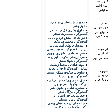
حق شرعی بر حق قانونی در عملکردهای کلان حکومتی به صورت اجرایی De facto و حقوقی De Jure رسمیت
بعد ادامه
خاباتی
●
ده پرسش اساسی در مورد
 بعد از
حقوق بشر
همن ٥٧، که آن هم بر مبنای حق شرعی
●
حقوق بشر و افق دید ما- در
ن موقع هم
گفت‌وگو با محمدرضا نیکفر
وجه کافی
●حق شادی- بخش دوم و پایانی
گفت‌وگو با محمدرضا نیکفر
●
اندوهباری نظام آموزشی در
ن موقع،
ایران – گفت‌وگو با سعید پیوندی
●
قصیده شادی – شیلر و بتهوون
 سادگی می شد اسنناد کرد که در اصل ١١٠ قانون اساسی
●
مرگ‌پرستی حکومت ایران –
اسی در مورد
گفت‌وگو با شهلا شفیق
●
پیوند شادی با محیط زیست
سالم – گفت‌وگو با جلال ایجادی
یس‌جمهوری،
●
شادی در سکوت ممکن نیست-
نی وقتی
گفت‌وگو با بهروز شیدا
د تا آخرین
●
حق شادی و زخم‌های تاریخی -
در گفت‌وگو با ناصر مهاجر
●
سکس، شادی و حقوق بشر-
گفت‌وگو با مژگان کاهن
●
حق شادی، حق انتقاد - در
گفت‌وگو با مانا نیستانی
●
جامعه ایران و زخم‌های روحی
–گفت‌وگو با حسن مکارمی