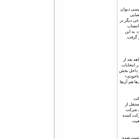
ه رئیسی دیوان
ضایی
خی دیگر در
انتصاب
. به این
ده ماهه بعد از
ر انتخابات
ر داخل بخش
 ناخودی»
ها هم آن‌ها
ت با شرکت
ستقل از
ات شرکت
 در صد رای از افراد شرکت کننده
عیت
 قدرت تثبیت شده