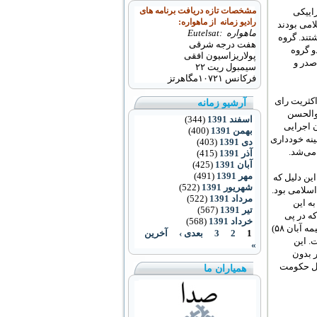
اییکی
مشخصات تازه دریافت برنامه های
رادیو زمانه از ماهواره:
امی بودند
ماهواره :Eutelsat
تند. گروه
هفت درجه شرقی
و گروه
پولاریزاسیون افقی
صدر و
سیمبول ریت ۲۲
فرکانس
۱۰۷۲۱
مگاهرتز
اکثریت رای
آرشیو زمانه
بوالحسن
اسفند 1391
(344)
امکان اجرایی
بهمن 1391
(400)
ینه خودداری
دی 1391
(403)
ی‌‌شد.
آذر 1391
(415)
آبان 1391
(425)
مهر 1391
(491)
ین دلیل که
شهریور 1391
(522)
اسلامی بود.
مرداد 1391
(522)
ه این
تیر 1391
(567)
ه در پی
خرداد 1391
(568)
تشکیل مجلس وضعیت جناحش در ساختار قدرت بهبود پیدا کند. شورای انقلاب که در مرحله قبلی (نیمه آبان ۵۸)
1
2
3
بعدی ›
آخرین
. این
»
ور بدون
کیل حکومت
همیاران ما