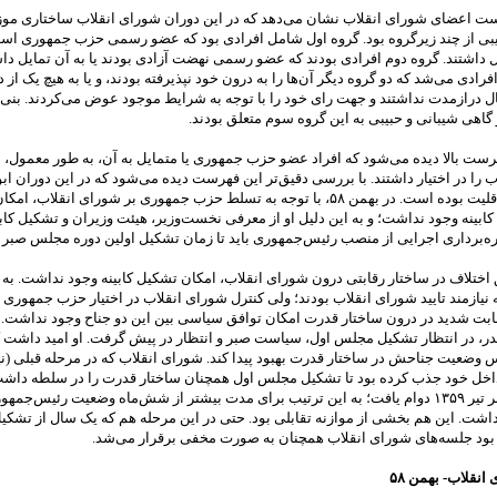
 اعضای شورای انقلاب نشان می‌دهد که در این دوران شورای انقلاب ساختاری موز
بی از چند زیرگروه بود. گروه اول شامل افرادی بود که عضو رسمی حزب جمهوری اسل
یل داشتند. گروه دوم افرادی بودند که عضو رسمی نهضت آزادی بودند یا به آن تمایل داش
ادی می‌شد که دو گروه دیگر آن‌ها را به درون خود نپذیرفته بودند، و یا به هیچ یک از د
 درازمدت نداشتند و جهت رای خود را با توجه به شرایط موجود عوض می‌کردند. بنی‌
گاهی شیبانی و حبیبی به این گروه سوم متعلق بودند.
ست بالا دیده می‌شود که افراد عضو حزب جمهوری یا متمایل به آن، به طور معمول، 
 را در اختیار داشتند. با بررسی دقیق‌تر این فهرست دیده می‌شود که در این دوران ا
بنی‌صدر در اقلیت بوده است. در بهمن ۵۸، با توجه به تسلط حزب جمهوری بر شورای انقلاب، 
ابینه وجود نداشت؛ و به این دلیل او از معرفی نخست‌وزیر، هیئت وزیران و تشکیل کاب
ره‌برداری اجرایی از منصب رئیس‌جمهوری باید تا زمان تشکیل اولین دوره مجلس صبر م
اختلاف در ساختار رقابتی درون شورای انقلاب، امکان تشکیل کابینه وجود نداشت. به ا
 نیازمند تایید شورای انقلاب بودند؛ ولی کنترل شورای انقلاب در اختیار حزب جمهوری 
قابت شدید در درون ساختار قدرت امکان توافق سیاسی بین این دو جناح وجود نداشت. ب
در، در انتظار تشکیل مجلس اول، سیاست صبر و انتظار در پیش گرفت. او امید داشت ک
داخل خود جذب کرده بود تا تشکیل مجلس اول همچنان ساختار قدرت را در سلطه داشت
وضعیت تا آخر تیر ۱۳۵۹ دوام یافت؛ به این ترتیب برای مدت بیشتر از شش‌ماه وضعیت رئیس‌جمه
 داشت. این هم بخشی از موازنه تقابلی بود. حتی در این مرحله هم که یک سال از تش
بود جلسه‌های شورای انقلاب همچنان به صورت مخفی برقرار می‌شد.
نقلاب- بهمن ۵۸