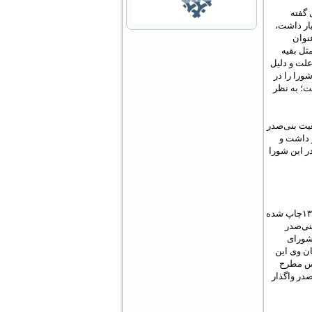
شت؛ ولی گفته
یار داشت،
۵۸ تصویب کرد که عنوان
ثل بقیه
علت و دلیل
ورا را در
ت؛ به نظر
یت بنی‌صدر
ر داشت و
ر این شورا
خبر «بنی‌صدر رئیس شورای انقلاب شد» برای اولین بار در روزنامه کیهان روز سه‌شنبه ١۶ بهمن ١٣٥٨چاپ شده
نی‌صدر
شورای
ان وی این
لس مطرح
در واگذار