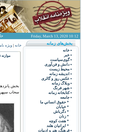
خا
Friday, March 13, 2020 10:12
بخش‌های زمانه
خانه
|
ویژه نام
• خانه
• خبر
موازنه ت
• گوی‌سياست
• دانش و فن‌آوری
• محیط زیست
• انديشه زمانه
• عکس روز و گالری
• وبلاگ زمانه
بخش پانزدهم
• شهر فرنگ
سحاب سپهر
• کتابخانه زمانه
• جامعه
* حقوق انساني ما
* خيابان
* دگرباش
* زنان
* هفت کوچه
* ايرانيان هلند
• فرهنگ،‌ هنر و ادبيات