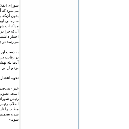
می‌شود که آی
سازمانی ابوا
مذاکرات شور
آن‌که چرا د
اختیار داشتن
می‌رسد در جه
به دست آورد
در رقابت درو
آیت‌الله بهش
بود و از ای
نحوه انتشار 
است. تصویر ا
رئیس شورای 
انقلاب رئیس 
مطلب را تای
شد و تصمیم گ
شود.»