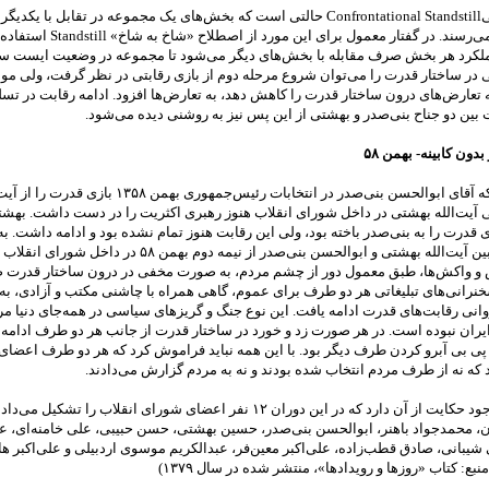
موازنه تقابلیConfrontational Standstill حالتی است که بخش‌های یک مجموعه در تقابل با 
غیر متحرک می‌رسند. در گفتار معمول برای این 
لکرد هر بخش صرف مقابله با بخش‌های دیگر می‌شود تا مجموعه در وضعیت ایست سر
ی در ساختار قدرت را می‌توان شروع مرحله دوم از بازی رقابتی در نظر گرفت، ولی موا
 تعارض‌های درون ساختار قدرت را کاهش دهد، به تعارض‌ها افزود. ادامه رقابت در تسل
بین دو جناح بنی‌صدر و بهشتی از این پس نیز به روشنی دیده می‌شود.
ون کابینه- بهمن ۵۸
با وجود این که آقای ابوالحسن بنی‌صدر در انتخابات رئیس‌جمهوری به
لی آیت‌الله بهشتی در داخل شورای انقلاب هنوز رهبری اکثریت را در دست داشت. بهش
ی قدرت را به بنی‌صدر باخته بود، ولی این رقابت هنوز تمام نشده بود و ادامه داشت. به
دوئل قدرت بین آیت‌الله بهشتی و ابوالحسن بنی‌صدر از نیمه دوم بهمن ۵۸ در د
 و واکش‌ها، طبق معمول دور از چشم مردم، به صورت مخفی در درون ساختار قدرت
نرانی‌های تبلیغاتی هر دو طرف برای عموم، گاهی همراه با چاشنی مکتب و آزادی، به
نی رقابت‌های قدرت ادامه یافت. این نوع جنگ و گریزهای سیاسی در همه‌جای دنیا 
یران نبوده است. در هر صورت زد و خورد در ساختار قدرت از جانب هر دو طرف ادامه 
ی بی آبرو کردن طرف دیگر بود. با این همه نباید فراموش کرد که هر دو طرف اعضا
د که نه از طرف مردم انتخاب شده بودند و نه به مردم گزارش می‌دادند.
اطلاعات موجود حکایت از آن دارد که در این دوران ۱۲ نفر اعضای شورای انقلاب را تشکیل 
ن، محمدجواد باهنر، ابوالحسن بنی‌صدر، حسین بهشتی، حسن حبیبی، علی خامنه‌ای، عز
شیبانی، صادق قطب‌زاده، علی‌اکبر معین‌فر، عبدالکریم موسوی اردبیلی و علی‌اکبر 
بع: کتاب «روز‌ها و رویداد‌ها»، منتشر شده در سال ۱۳۷۹)