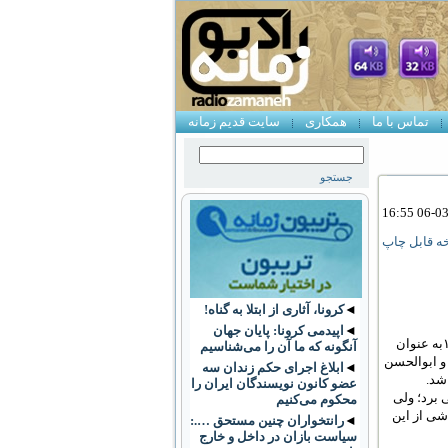
تماس با ما
همکاری
سایت قدیم زمانه
ه قابل چاپ
◄
کرونا، آثاری از ابتلا به گناه!
◄
اپیدمی کرونا: پایان جهان
اولین انتخابات رئیس‌جمهوری در ۵ بهمن ۱۳۵۸به عنوان
آنگونه که ما آن را می‌شناسیم
 و ابوالحسن
◄
ابلاغ اجرای حکم زندان سه
شد.
عضو کانون نویسندگان ایران را
 برد؛ ولی
محکوم می‌کنیم
اشی از این
◄
رانتخواران چنین مستحق ….:
سیاست بازان در داخل و خارج