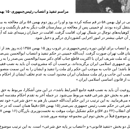
مراسم تنفیذ و انتصاب رئیس‌جمهوری- ۱۵ بهمن ۵۸
آیت‌الله خمینی در اول بهمن ۵۸ در قم سکته کرده بود و او را در روز دوم 
تقل کرده بودند. او خمینی پس از معالجه در بیمارستان قلب دیگر به قم بازنگشت و در
کوهیایه‌های توچال در شمال تهران، اقامت گرفت. اقامت در جماران زمینه‌ای شد که آیت
 آن خیلی بیشتر در امور اجرایی کشورداری درگیر و دخیل شود.
مراسم تنفیذ و انتصاب برای اولین دوره رئیس‌جمهوری در غروب 
ان قلب تهران صورت گرفت. آیت‌الله خمینی در حکم تنفیذ و انتصاب ابوالحسن بنی‌ص
 که ملت شریف ایران با اکثریت قاطع جناب آقای دکتر سیدابوالحسن بنی‌صدر را به 
 جمهوری اسلامی ایران برگزیده‌اند، برحسب آن که مشروعیت آن باید به نصب فقیه
ط باشد؛ این جانب به موجب این حکم رای ملت را تنفیذ و ایشان را به این سمت منصو
 نصب این جانب و رای ملت مسلمان ایران محدود است به عدم تخلف ایشان از احکام 
ت از قانون اساسی اسلامی ایران.»
عیت آن باید به نصب فقیه جامع الشرایط باشد»، در این متن آشکارا، مربوط به حق
م به بخش حق شرعی فقیه مربوط می‌شود. در جمله آخر به تقدم احکام مقدسه اسلا
ی‌فرمایید. به این ترتیب در این حکم آیت‌الله خمینی باز هم به «حق شرعی» خود تصر
موضوع حق شرعی در حکم نصب رئیس جمهوری بنی‌صدر (۱۵ بهمن ۵۸) دقیقا‌‌‌ً همان 
و موضوع قبلاً در بخش دوم این مجموعه نوشته مرور شدند.
 دو بخش «تتفیذ قانونی» و «انتصاب بر پایه حق شرعی» است. به این ترتیب موضوع