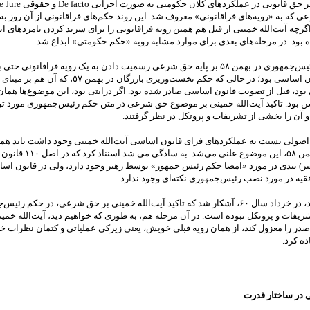
 که به «رویه‌های فراقانونی» معروف شد. این روند حکم‌های فراقانونی از آن روز به 
گرچه آیت‌الله خمینی از قبل هم همین رویه فراقانونی را برای سرند کردن نامزدهای انت
 بود. در مرحله‌های بعدی برای موارد مشابه رویه «حکم حکومتی» ابداع شد.
قبول حکم رئیس‌جمهوری در بهمن ۵۸ بر پایه حق شرعی رسمیت دادن به یک رویه فراقانونی حتی
تصویب قانون اساسی بود؛ در حالی که حکم نخست‌وزیری بازرگان در ب
بود، قبل از تصویب قانون اساسی صادر شده بود. اگر درایتی بود، این موضوع‌ها هما
ن بود. تاکید آیت‌الله خمینی بر موضوع حق شرعی در متن حکم رئیس‌جمهوری مورد ت
 آن را بخشی از تشریفات و پروتکل در نظر گرفتند.
اصولی نسبت به عملکردهای فرای قانون اساسی آیت‌الله خمنیی وجود داشت باید هما
یعنی نیمه بهمن ۵۸، این موضوع علنی می‌شد. به
بر) بندی در مورد «امضا حکم رئیس جمهور» توسط رهبر وجود دارد، ولی در قانون اس
ه در مورد نصب رئیس‌جمهوری نکته‌ای وجود ندارد.
هجده ماه بعد، در خرداد سال ۶۰، آشکار شد که تاکید آیت‌الله خمینی بر حق شرعی، در حکم رئ
یفات و پروتکل نبوده است. در آن مرحله هم، به طوری که خواهیم دید، آیت‌الله خمی
ر را معزول کند، از همان رویه قبلی خویش، یعنی زیرکی عملیاتی و کتمان نظرات خو
ه کرد.
ی در ساختار قدرت