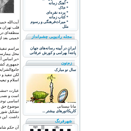
* آهنگ زمانه
* خاک
* پرده نقره‌ای
* کتاب زمانه
* ميراث‌فرهنگی و رسوم
ملل
قلب تهران من
منطقه‌ای در 
مجله رادیویی چشم‌انداز
خمینی بعد از
ایران در آیینه رسانه‌های جهان
پانته‌آ بهرامی و کورش عرفانی
محل بیمارست
«بر اساس آن
زم‌تون
جمهوری کشور
جامع‌الشرای
سال نو مبارک
لکن تنفیذ و
اسلام و تبعی
عبارت «مشرو
است و نصب ه
اساسی توجه م
مانا نیستانی
کاریکاتورهای بیشتر ...
داشت. این د
شهرفرنگ
آن حکم شامل