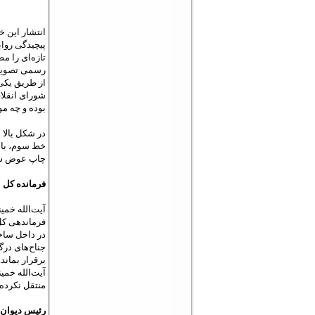
انتشار این خ
پیچیدگی رواب
تازه‌ای را م
رسمی تصویب 
از طریق یکی 
شورای انقلاب
بوده و چه م
در شکل بالا 
خط سوم، با ت
چاپ عوض شده
فرمانده کل ن
فرماندهی کل
در داخل ساخت
جناح‌های درگ
برقرار بماند
آیت‌الله خمی
منتقل نکرده‌ا
رئیس دیوان ع