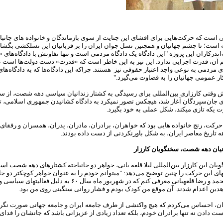
لی است که حرکت
هایی برای افشای این جنایت از سوی بازماندگان و خانواده‏ های جان‏با
ست؛ تا چشم جهانیان و هم‏چنین نسل جوان ایران را بر قربانیان این نسل‏کشی بگشاید
ندرکاران این پروژه "این دادگاه یک دادگاه مردمی است و تنها تفاوتش با دادگاه‌های
آن، قدرت اجرایی ندارد. این نیز به این خاطر است که «قدرت» دست دولت‌ها است نه 
ای مردمی به نوعی واجد اعتبار حقوقی نیز هستند. چراکه این دادگاه‌ها که به دادگاه‌ها
ار عمومی جهانیان را به قضاوت می‌گیرد."
 وقتی کارزاری بین‌المللی برای رسیدگی به کشتار زندانیان سیاسی دهه‏ شصت، از
ای جان‌سپردگان آغاز شد، هیچکس تصور نمی‏کرد به دادگاه کشانیدن جمهوری اسلامی، تا
 یکه‏ تازی می‏کند، شکل عملی به خود بگیرد.
 حرکت، رنج خانواده‏ هایی بود که خواهران، برادران، مادران، پدران، همسران و رفقای 
هه تاریخ معاصر ایران، به شکل باورنکردنی از دست داده بودند.
نیان دهه شصت،
سخنگویان کارزار
یان این کارزار بین‌المللی لیلا قلعه‏ بانی، خواهر دو جان‏باخته کشتارهای دهه شصت اس
ه‏های این حرکت را چنین توضیح می
دهد: "می‏توانم خودم را به عنوان خواهر کوچک‏تر دو ج
راه آزادی، محمد و رضا قلعه‏بانی معرفی کنم که در شهریور ماه سال ۶۰ به دلی
دین اعدام شدند. آن موقع من کودک بودم و فشار روانی سنگینی روی من بود.
ن، احساس می‌کردم که هیچ واکنشی از طرف جامعه‏ ایران و جامعه‏ جهانی صورت نگر
ست دادن نه تنها برادران خودم، بلکه تعداد زیادی از عزیزانی باشد که جان‏شان را فدای