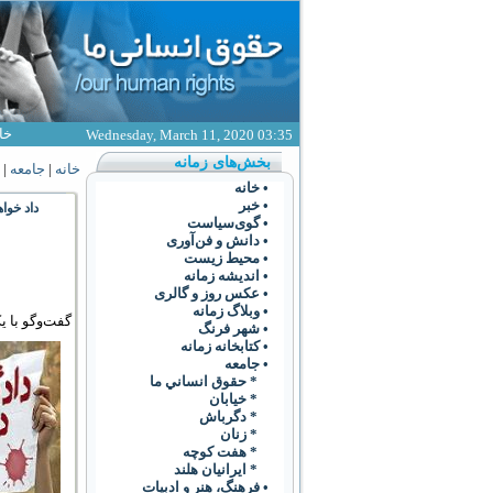
خا
Wednesday, March 11, 2020 03:35
بخش‌های زمانه
خانه
|
جامعه
|
• خانه
• خبر
داد خواه
• گوی‌سياست
• دانش و فن‌آوری
• محیط زیست
• انديشه زمانه
• عکس روز و گالری
• وبلاگ زمانه
گفت‌وگو با ی
• شهر فرنگ
• کتابخانه زمانه
• جامعه
* حقوق انساني ما
* خيابان
* دگرباش
* زنان
* هفت کوچه
* ايرانيان هلند
• فرهنگ،‌ هنر و ادبيات