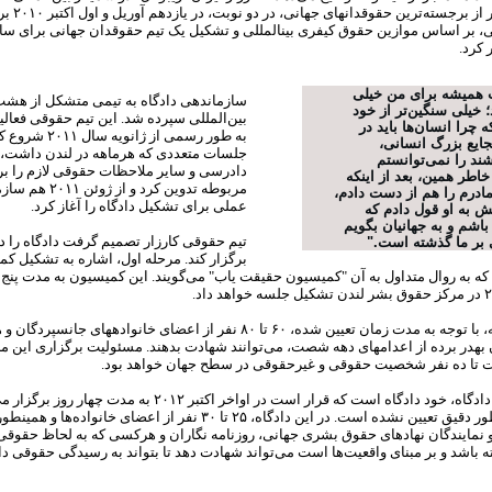
حضور ۱۵ نفر از برجست
ی، بر اساس موازین حقوق کیفری بین‏المللی و تشکیل یک تیم حقوقدان جهانی برای سا
 کرد.
همیشه برای من خیلی
سازماندهی دادگاه به تیمی متشکل از هش
؛ خیلی سنگین‌تر از خود
بین‌المللی سپرده شد. این تیم حقوقی فعالیت
که چرا انسان‌ها باید در
به طور رسمی از ژانویه‏
فجایع بزرگ انسانی،
جلسات متعددی که هرماهه در لندن داشت، 
اشند را نمی‌توانستم
دادرسی و سایر ملاحظات حقوقی لازم را برا
خاطر همین، بعد از این‏که
مربوطه تدوین کرد و از ژو
 مادرم را هم از دست دادم،
عملی برای تشکیل دادگاه را آغاز کرد.
ش به او قول دادم که
 باشم و به جهانیان بگویم
تیم حقوقی کارزار تصمیم گرفت دادگاه را د
 بر ما گذشته است."
برگزار کند. مرحله‏ اول، اشاره به تشکیل ک
در این مرحله، با توجه به مدت زمان تعیین شده، ۶۰ تا ۸۰ نفر از اعضای خانواده‏های جان‏سپ
‏ به‏در برده از اعدام‏های دهه شصت، می‌‏توانند شهادت بدهند. مسئولیت برگزاری این مر
فت تا ده نفر شخصیت حقوقی و غیر‌حقوقی در سطح جهان خواهد بود.
مرحله‏ بعدی دادگاه، خود دادگاه است که قرار است در اواخر اکتبر ۲۰۱۲ به 
آن هنوز به طور دقیق تعیین نشده است. در این دادگاه، ۲۵ تا ۳۰ نفر از اعضای خانواده‏‌ها و
و نمایندگان نهادهای حقوق بشری جهانی، روزنامه‏ نگاران و هرکسی که به لحاظ حقو
باشد و بر مبنای واقعیت‌ها است می‌تواند شهادت دهد تا بتواند به رسیدگی حقوقی د