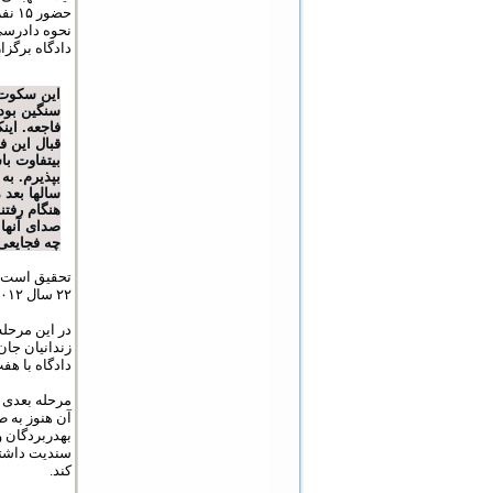
نحوه‏ دادرس
دادگاه برگزار
این سکوت 
سنگین‏ بود
فاجعه. این‏
قبال این‏ 
بی‏تفاوت ب
بپذیرم. به 
سال‏ها بعد
هنگام رفتن
صدای آن‏ها
چه فجایعی
۲۲ سال ۲۰۱۲ در مرکز حقوق بشر لندن تشکیل جلسه خواهد داد.
زندانیان جان
دادگاه با ه
بهد‏ربردگان 
سندیت داشته 
کند.