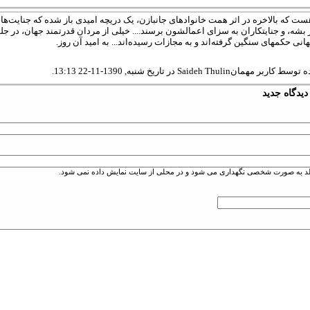
ت که بالاخره در اثر همت خانوادهای جانبازن، یک دریچه امیدی باز شده که جنایت‌ها
ر بشه، و جنایتکاران به سزای اعمالشون برسند.... خیلی‌ از مردان قدرتمند جهان، در جل
انی‌ حکمهای سنگین گرفته‌اند و به مجازات رسیده‌اند... به امید آن روز.
مانSaideh Thulin در تاریخ شنبه, 1390-11-22 13:13.
یدگاه جدید
یلد به صورت شخصی نگهداری می شود و در محلی از سایت نمایش داده نمی شود.