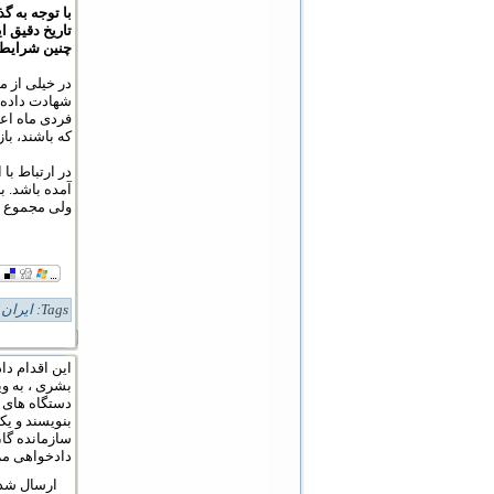
تاریخ دقیق این
چنین شرایطی، 
در خیلی از م
شهادت داده ب
فردی ماه اعد
که باشند، با
در ارتباط با 
آمده باشد. ب
ولی مجموع اط
Tags:
ایران 
این اقدام دا
بشری ، به وی
دستگاه های ق
بنویسند و یک
سازمانده گان
دادخواهی مر
ارسال شده توس