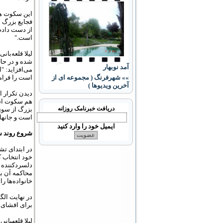
این سکوت همی
فجایع بزرگ ان
از دست دادم،
است."
شده و در حا
آمد نوبهار
می‌افزاید: "ا
است را فرامو
»» شهرفرنگ ( مجموعه ای از
آخرین ویدیوها )
دیدن تکرار ای
هم سکوت است 
دریافت خبرنامک روزانه
بزرگ از سوی 
است و جان‏ها
ایمیل خود را وارد کنید
شروع روند س
خود انتخاب ک
دلسردکننده ب
محاکمه‏ آن ب
خانواده‏‌ها 
در ‌‌نهایت ا
برای افشای 
لیلا قلعه‏بان