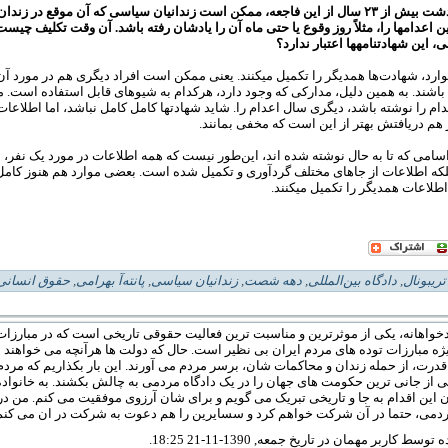
با توجه به گذشت بیش از ۲۳ سال از این فاجعه، ممکن است زندانیان سیاسی‏ که آن موقع در زندا
 اعدام‏ها را، مثلاً رو
ز وقوع
یا حتی ماه
آن
را یاد‏شان رفته باشد. آن وقت تکلیف چیست؟
این شهادت‏نامه‏ها اعتبار ندارد؟
وارد، شهادت‌ها همدیگر را تکمیل می‏کنند. یعنی ممکن است افراد دیگری هم در مورد آن
اشند. به همین دلیل، مدارکی که وجود دارد، هرکدام به شیوه‏ای قابل استفاده است
ام را نوشته باشد، دیگری سال اعدام را. شاید شهادت‏ها کامل کامل نباشد، اما اطلاعا
ز هم دریافتش بهتر از این است که مخفی بمانند.
اسامی‏‌ که تا به حال نوشته شده ‏اند، این‌طور نیست که همه‏ اطلاعات در مورد یک نفر، ا
لکه اطلاعات از جاهای مختلف گردآوری و تکمیل شده است. بعضی موارد هم هنوز کامل 
لاعات همدیگر را تکمیل می‏کنند.
تریبونال
,
دادگاه بین‌المللی
,
دهه شصت
,
زندانیان سیاسی
,
پانته‌آ بهرامی
,
حقوق انسانی 
دخواهانه، یکی از موثرترین و مناسبت ترین فعالیت حقوقی تاریخی است که در مبارزات 
ژه مبارزات توده های مردم ایران بی نظیر است. حال که دولت ها هرآنچه می خواهند 
درت، از حمله زندان و محاکمات شان، برسر مردم می آورند. این بار بکذاریم که مردم 
ی از جانی ترین حکومت های جهان را در یک دادگاه مردمی به چالش بکشند. به خانواده 
 این اقدام به جا و تاریخی تبریک می گویم و برای شان آرزوی موفقیت می کنم. من در
دمی، حتما در آن شرکت خواهم کرد و سسایرین را هم دعوت به شرکت در ان می کنم
ط کاربر مهمان در تاریخ جمعه, 1390-11-21 18:25.