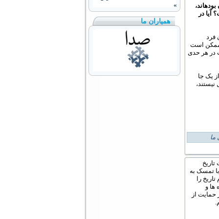
»
ن بوده‏اند،
 آیا در
همیاران ما
 فرد
. ممکن است
ت در هر حدی
ز یک جا
نیستند،
ما
تاریخ
با تمسک به
تاریخ را
ها و
 حمایت از
.