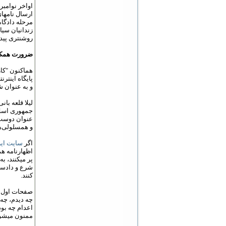
مرحله‏‏ دادگ
زندانیان سی
روشن‏تری پید
ضرورت
همکا
هم‏اکنون "کا
پایگاه اینترن
و به عنوان ش
لیلا قلعه‏ بان
جمهوری اسلام
عنوان دوست ی
و همسلولی‌های
اگر
سایت ایر
اظهارنامه هم
پر می‏کنند، 
شرع و دادستان
کنند.
صفحات اول و
چه دیدم، چه 
اعدام چه بود
ممنون می‏شوی