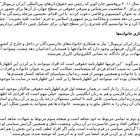
اواخر نوامبر سال ۲۰۱۱ پروفسور جان کوپر که رئیس تیم حقوق‌دان‌های بین‌المللی"ایران تریبونال
ارسال نامه‏ای برای ۳۰ شخصیت سر‌شناس و مترقی حقوقی در سطح جهان، از آن‏‌ها برای حضور د
اه، به عنوان کمیسیونر و قاضی دعوت کردند. با این اقدام، نخستین مرحله‏ رسیدگی به ک
اسی در دهه‏ شصت و محاکمه‏ رژیم جمهوری اسلامی به جرم "جنایت علیه بشریت"، چشم
ا کرد و ما توانستیم گام بلند‌تری را در سطح جهان، برای تشکیل چنین دادگاهی برداریم.
ری خانواده
ها
رزار ایران تریبونال" نیاز به همکاری خانواده‌های جان‌سپردگان در داخل و خارج از کشور
تی کارزار، فرم‏هایی وجود دارد که خانواده‏ها یا هم‏بندیان اعدامیان دهه شصت می‏توانند آن
هادت برای دادگاه، به نشانی الکترونیکی‏ کارزار بفرستند.
ی می
گوید: "این فرم‏ها اظهارنامه‏ حقوقی است که افراد می‏توانند با پر کردن این اظهارنام
ی، به سبب اعدام فردی که می‏شناسند، شکایت کنند. من به عنوان خانواده و افراد دی
ا خانواده و هم‏چنین مهم‏تر از همه، زندانیان سیاسی‏ای که شاهد کشتار همبندی‌ها
شان بوده ‏اند، می‏توانند این اظهارنامه
ها را پر کنند. این اظهارنامه در سایت ما موجو
ان تریبونال
را باز کنند، در همان صفحه‏ اول فرم اظهارنامه‏ حقوقی شاکیان موجود اس
 به زبان فارسی و هم به زبان انگلیسی باز می‏شود. خیلی مهم است که افرادی که اظهارن
به‌ویژه زندانیان سیاسی، تلاش کنند تا اسامی مسئولان درجه یک رژیم در آن زمان و اسا
 آن زمان را به خاطر بیاورند و بنویسند. خانواده‏ ها هم می‏توانند به همین شکل، این ف
 دوم به تمامی مربوط به خود شاهد است و صفحه‏ سوم مربوط به شهادت شاهد است
اتفاقی افتاد و سن جان‏سپرده در آن زمان، وضعیت تأهل و هم‏چنین گرایش سیاسی او د
؟ گرایش سیاسی در فرم نیامده است، ولی اگر افراد لطف کنند و این بخش را هم اضافه
م. بعد از پر کردن فرم، امضا می‏ کنند و به آدرسی که نوشته شده، می
فرستند."