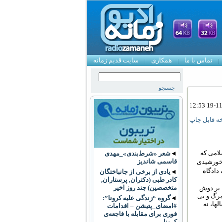
تماس با ما
همکاری
سایت قدیم زمانه
ه قابل چاپ
سلامی که
◄
شعر «شرط‌بندی»_مهدی
قاسمی شاندیز
خورشیدی
ادگاه‌
◄
یادی از برخی از جانباختگان
کادر طبی (دکتران, پرستاران,
متخصصین) چند روز اخیر
 بر دوش
مرگ و بی‏
◄
گروه “زندگی علیه کرونا”:
‏ها، نه
#امضای_پتیشن – اقدامات
فوری برای مقابله با فاجعه‌ی
کرونا