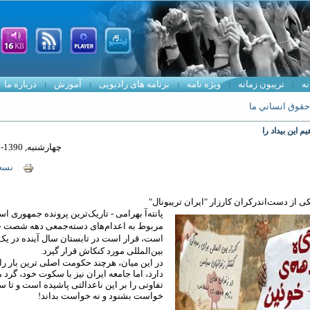
نه
تریبون زمانه
ویژه نامه
برنامه های رادیویی
آموزش
درباره ما
حقوق انساني ما
یم این بیداد را
چهارشنبه, 1390-11-19 12:53
نسخ
کی از دست‌اندرکران کارزار "ایران تریبونال"
پانته‌آ بهرامی - تاریک‌ترین پرونده جمهوری ا
مربوط به اعدام‌های دسته‌جمعی دهه شصت 
است، قرار است در تابستان سال آینده در یک د
بین‌المللی مورد کنکاش قرار گیرد.
در این میان، هرچند حکومت اصلی‏ ترین بار را
دارد، اما جامعه ایران نیز با سکوت خود، گرد 
تفاوتی را بر این ناعدالتی پاشیده است و تا سال
خواست بشنود و نه خواست بداند!