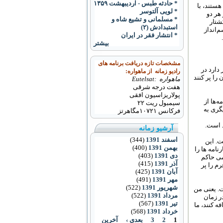
* حادثه طبس - اردیبهشت ۱۳۵۹
" هستند، با
* لویی آلتوسر
ر هر دو
* مسلمانی و تشیع شاه و
شتار
استبدادش (۲)
‌انداز
* انتشار فقر در ایران
بیشتر
مشخصات تازه دریافت برنامه های
 دارد در
رادیو زمانه از ماهواره:
 را پر کنند
ماهواره :Eutelsat
هفت درجه شرقی
پولاریزاسیون افقی
ه‌ها از
سیمبول ریت ۲۲
گری به
فرکانس
۱۰۷۲۱
مگاهرتز
د است.
آرشیو زمانه
اسفند 1391
(344)
ت. این
بهمن 1391
(400)
امه‏ ها را
دی 1391
(403)
می حاکم
آذر 1391
(415)
رم را پر
آبان 1391
(425)
مهر 1391
(491)
شهریور 1391
(522)
. یعنی من
مرداد 1391
(522)
ر زمان
تیر 1391
(567)
 کنند، ما
خرداد 1391
(568)
1
2
3
بعدی ›
آخرین