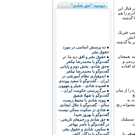
دوسیه "حق شادی"
 قبال این‏
ادرم را هم
ا گذشته
ی شیمی- فیزیک
هایش
بر ما گذشته
●
ده پرسش اساسی در مورد
حقوق بشر
د. هم‏چنان
●
حقوق بشر و افق دید ما- در
ردمی و
گفت‌وگو با محمدرضا نیکفر
 افتاده
●حق شادی- بخش دوم و پایانی
گفت‌وگو با محمدرضا نیکفر
●
اندوهباری نظام آموزشی در
ایران – گفت‌وگو با سعید پیوندی
●
قصیده شادی – شیلر و بتهوون
 که متشکل از خانواده‌های جان‏باختگان دهه‏ شصت بود، آنان یک تیم ۱۲ نفره را از میان
●
مرگ‌پرستی حکومت ایران –
ج
گفت‌وگو با شهلا شفیق
د به
●
پیوند شادی با محیط زیست
شتوانه‏ رنج
سالم – گفت‌وگو با جلال ایجادی
●
شادی در سکوت ممکن نیست-
گفت‌وگو با بهروز شیدا
ی سمبلیک
●
حق شادی و زخم‌های تاریخی -
.
در گفت‌وگو با ناصر مهاجر
●
سکس، شادی و حقوق بشر-
حقوقی با
گفت‌وگو با مژگان کاهن