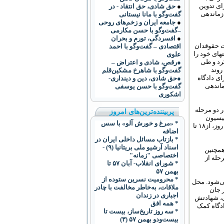
ه‏‌ترین حقوقدان‏های جهانی، در دو نوبت، در یازدهم آوریل و اول اکتبر ۲۰۱۰ برای تدوین
●
حق شادی، حق انتقاد - در
زماندهی
گفت‌وگو با مانا نیستانی
●
جامعه ایران و زخم‌های روحی
–گفت‌وگو با حسن مکارمی
●
افسردگی، تورم و بحران
ت حقوقدان
اقتصادی – گفت‌وگو با احمد
‏های خود را
علوی
 سال ۲۰۱۱ شروع کرد و طی
●رقص، شادی و اعتراض –
روند
گفت‌و‌گو با شاهرخ مشکین‌قلم
ی دادگاه
●حق شادی، دین و دینداری-
ئن ۲۰۱۱ هم سازماندهی
گفت‌وگو با حسن یوسفی
اشکوری
ر دو مرحله
پربیننده‌ترین‌های امروز
میسیون
* «مرغ و خورش آلو» با سس
تحقیق است که به روال متداول به آن "کمیسیون حقیقت‏ یاب" می‌‏گویند. این کمیسیون به مدت پنج روز، از۱۸ تا
اضافه
* بازتاب مسائل داخلی ایران در
اسناد آرشیو ملی بریتانیا (۹) -
ردگان و هم‏چنین
اختصاصی "زمانه"
حله از
* شورای انقلاب- آبان ۵۷ تا
بهمن ۵۷
* محروميت نسرين ستوده از
مدت چهار روز برگزار می‌‏شود. محل
ملاقات، به‌خاطر مخالفت با چادر
 همین‏طور جان
اجباری در زندان
قی، شهادتش
* همه افق
ادگاه کمک
* سه روز تاریخ‌ساز، بیست تا
بیست‌ودو بهمن ۵۷ (۳)