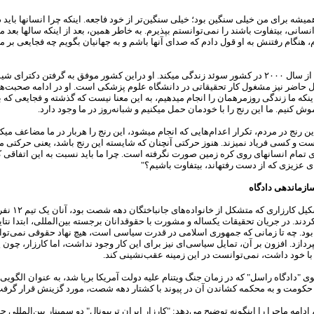
شه برای من خیلی سنگین‏ بود؛ خیلی سنگین‌تر از خود فاجعه. این‏که چرا انسان‏ها باید در
سانی، بی‏تفاوت باشند را نمی‌توانستم بپذیرم. به خاطر همین، بعد از این‏که سال‏ها بعد م
 هنگام رفتنش به او قول دادم که صدای آن‏ها باشم و به جهانیان بگویم چه فجایعی بر م
لیلا قلعه‌بانی از سال ۲۰۰۰ در کشور سوئد زندگی می‏کند. او دراین کشور موفق به گرفتن دکترا
ل حاضر نیز مشغول کار تحقیقاتی در دانشگاه علوم پزشکی است. او در ادامه صحبت‌
ین‏که ما زندگی روزمره‏مان را انجام می‏دهیم، به این معنا نیست که گذشته و فجایعی که 
ش کنیم. ما این رنج را با خودمان حمل می‏کنیم و شبانه‌روز در ما وجود دارد.
ن رنج در مردم، تکرار اعدام‌هایی که انجام می‏شود، این رنج را هربار در ما مضاعف می‏کن
و کسی فریاد نمی‏زند. هنوز حرکتی آن‏چنان که شایسته این رنج باشد، یعنی حرکتی م
تمام انسان‏های روی کره‏ زمین صورت نگرفته است. چرا ما باید نسبت به این اتفاقی که
ی عزیزی که از دست رفته‏اند، بی‏تفاوت باشیم؟"
ازماندهی دادگاه
در ابتدای تشکیل کارزاری
ردند. در جریان تحقیقات یک‏ساله و مشورت با حقوقدانان برجسته‏ بین‌المللی، ابتدا نتای
ود. چه تا زمانی که جمهوری اسلامی در قدرت سیاسی است، هیچ نهاد حقوقی نمی‌‏توان
پردازد. افزون بر آن، تمایل سیاسی‌ای نیز برای این کار وجود نداشت، اما کارزار، چون پ
را با خود داشت، نمی‌‏توانست در این زمینه عقب‌نشینی کند.
لگوی "دادگاه راسل" که در زمان جنگ ویتنام علیه دولت آمریکا برپا شد، به عنوان الگوی
حکومت و به محکمه کشاندن آن در پیوند با کشتار دهه‏ شصت، مورد گزینش قرار گرفت
ی، ادامه‏ ماجرا را این‏گونه توضیح می‌‏دهد: "کارزار ایران تریبونال" دو سمینار بین‌المللی 