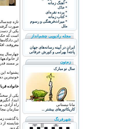
* آهنگ زمانه
* خاک
* پرده نقره‌ای
* کتاب زمانه
* ميراث‌فرهنگی و رسوم
تازه چندسا
ملل
صورت گرفته ا
یکی از دست‌ا
است که حکم 
مجله رادیویی چشم‌انداز
این دادگاه‌ه
معروفند، افک
ایران در آیینه رسانه‌های جهان
پانته‌آ بهرامی و کورش عرفانی
چهارسال پیش
از خانواده‏ه
زم‌تون
بر مسند قدرت
سال نو مبارک
پشتوانه‏ این
خونین‏ترین د
خانواده
‌
قربا
یکی از سخنگو
ابتدا، انگیز
مانا نیستانی
سازمان مجاه
کاریکاتورهای بیشتر ...
با گذشت زما
شهرفرنگ
شایسته‏ از د
کردند.