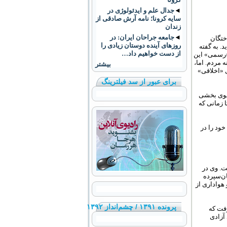
◄
جدال علم و ایدئولوژی در
سایه کرونا؛ نامه‌ آرش صادقی از
زندان
◄
جامعه جراحان ایران: در
ختگان
روزهای آینده دوستان زیادی را
. به گفته
از دست خواهیم داد…
 «رسمی» این
مردم. اما،
بیشتر
ی «اخلاقی»
برای عبور از سد فیلترینگ
 سوی بخشی
 زمانی که
خود را در
ت. وی در
ان‌سپرده
ل فعالیت‏های سیاسی و هواداری از
پرونده ۱۳۹۱ / چشم‌انداز ۱۳۹۲
فت که
 آزادی