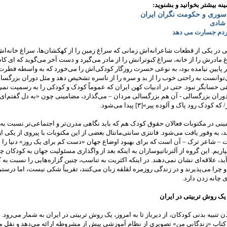
نه بیشتر بخوانید و بشنوید:
سوری و حکومت نگران ایران
 شادی
ردم جسارت می دهد
 در یکی از قطعات شاعرانه‌اش زمانی که سراغ زمین را از کهکشان‌ها، سراغ خانه‌اش 
 مادرش را از خانه، سراغ کبوترانش را از مادر می‌گیرد و دست آخر می‌گوید که ای‌ کا
 پایین نیامده بود، به نوعی حسرت روزگار کودکی‌اش را می‌خورد که به واسطه‌ فطرت
‌توانست به راحتی خوب را از بد و سره را از ناسره تشخیص دهد و مثل دوران بزرگسال
تی حسابگر نبود. حتی در ادبیات کهن ایران که عموماً کودک و کودکی را به رسمیت نمی
دوران بزرگسالی - آن هم بزرگسالی مردان – می‌گذارد، مضامینی چون «به دل گفتم‌ای
کودک رود پاک و آلوده پیر»[۳] پیدا می‌شود.
نی در مکتوبات فعالان حقوق کودک هم که باید نگاهی مدرن‌تر و اجتماعی‌تر نسبت به
، به وفور یافت می‌شود. فانتزی سانتی‌مانتال بعضی از این مکتوبات با پیروی از یکی از
– شاعر ترک – آن است که برای بهبود اوضاع جهان «دست کم برای یک روز» دنیا را
ریم. این گروه از آلترناتیوسازان به اینکه بعد از واگذاری مسئولیت جهان به کودکان چه
د، علاقه‌ای نشان نمی‌دهند. در اینکه اکثریت به تناسب، چنین گزاره‌هایی را نسبت به 
چرا می‌پذیرند و در زندگی روزمره لقلقه‌ زبان‌ می‌کنند، تقریباً شکی نیست، اما درست
ی چانه زدن دارد.
 یک روش‌ تربیتی در ایران
تنبیه بدنی کودکان، از دیرباز تا به امروز، یک روش‌ تربیتی در ایران به شمار می‌رود. 
تاب «زندگانی من» تصویری از نظام آموزشی پیش از مشروطه ارائه می‌دهد و نقل می