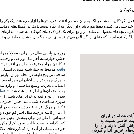
ی کودکان
قعی، کودکان با مشت و لگد به جان هم می‌افتند، ضغیف‌تر‌ها را آزار می‌دهند، یکدیگر ر
 خبرچینی می‌کنند و ده‌ها مورد شرم‌آور دیگر که از نگاه نوستالژیک بزرگسال‌های رمانتی
لی بچه‌ها» مغفول می‌ماند. در واقع برای یک کودک دنیای کودکان به‌‌ همان اندازه‌ای
لگیرکننده است که دنیای بزرگسالان می‌تواند برای یک بزرگسال خشن، خطرناک و دلگ
روزهای پایانی سال در ایران معمولاً همرا
جشن چهارشنبه‌ آخر سال و رعب و وحشتی 
ترکاندن مواد محترقه به راه می‌افتد. در تاز
واقعه
مربوط به چهارشنبه سوری امسال ان
ساختمانی پنج طبقه در محله‌ تهران- پار
با مرگ چهار نفراز ساکنان آن همراه بود. 
انسانی، تخریب وسیع ساختمان و وارد ش
به ساختمان‌های اطراف باعث شده تا
تصا
شده از این واقعه به خرابی‌های ناشی از 
شهری شباهت داشته باشد. چنین اخباری ب
تأکید بر مرگ افراد، قطع دست و پا و در 
آن‌ها از کاسه در چند سال اخیر کم نبوده و
آیات عظام در ایران
تبلیغاتی داخلی نیز برای پوشش چنین خبر
ت خاصی نسبت به
کم نگذاشته است. با این وجود تکرار مکرر
ختن آتش دارند و آن را
حوادثی نشان از آن دارد که گروه‌های علاقه
نه‌های عرض اندام گبریان
بمب ترکاندن در چهارشنبه‌ آخر سال نه تن