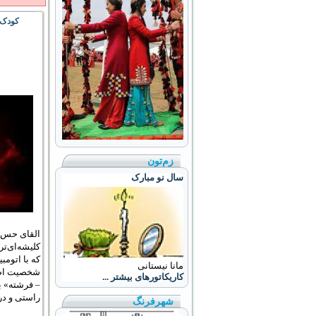
کودک،
زم‌تون
سال نو مبارک
القای حس پ
کلیشه‌ای‌ت
که با اتوم
مانا نیستانی
شخصیت اصلی
کاریکاتورهای بیشتر ...
– فرشته» ب
راستی و در
شهرفرنگ