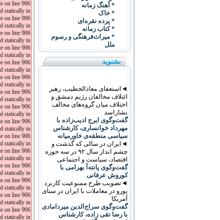
 on line 906.
* آهنگ زمانه
 statically in
* خاک
 on line 906.
* پرده نقره‌ای
 statically in
* کتاب زمانه
 on line 906.
* ميراث‌فرهنگی و رسوم
 statically in
ملل
 on line 906.
 statically in
بشنوید
 on line 906.
 statically in
 on line 906.
 statically in
◄استعفای معاذالخطیب، رهبر
 on line 906.
ائتلاف مخالفان رژیم دمشق و
 statically in
اختلاف میان گروه‌های مخالف
 on line 906.
بشاراسد
 statically in
گفت‌وگوی ایرج ادیب‌زاده با
 on line 906.
مهرداد خوانساری، کارشناس
 statically in
سیاسی منطقه‌ی خاورمیانه
 on line 906.
◄ایران در سالی که گذشت و
 statically in
 on line 906.
چشم انداز سال ۹۲ در سه حوزه
 statically in
اقتصاد، سیاست و اجتماعی
 on line 906.
گفت‌وگوی پانته‌آ بهرامی با
 statically in
کوروش عرفانی
 on line 906.
◄تصویب طرح ممنوعیت کاربرد
 statically in
يورو در معاملات با ايران در سنای
 on line 906.
آمریکا
 statically in
گفت‌وگوی سراج‌الدین میردامادی
 on line 906.
با رضا تقی زاده، کارشناس
 statically in