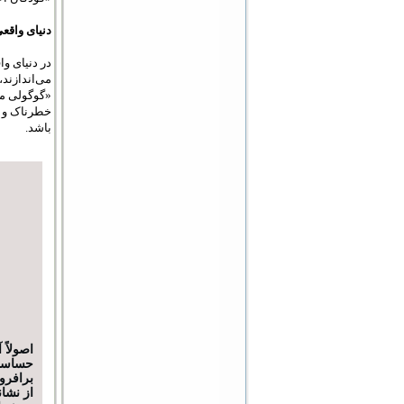
دنیای واقع
در دنیای وا
می‌اندازند،
«گوگولی مگو
خطرناک و د
باشد.
اصولاً 
حساسی
برافرو
از نشا