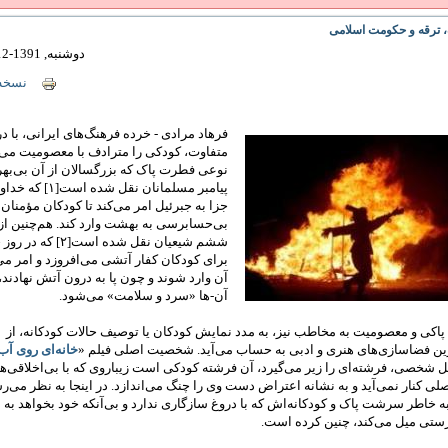
 ترقه‌ و حکومت اسلامی
دوشنبه, 1391-12-14 15:36
نسخه 
فرهاد مرادی - خرده فرهنگ‌های ایرانی، با د
متفاوت، کودکی را مترادف با معصومیت می‌گ
نوعی فطرت پاک که بزرگسالان از آن بی‌بهره‌
پیامبر مسلمانان نقل شده 
جزا به جبرئیل امر می‌کند تا کودکان مؤمنان 
بی‌حسابرسی به بهشت وارد کند. هم‌چنین از 
ششم شیعیان نقل شده است[۲
برای کودکان کفار آتشی می‌افروزد و امر می‌ک
آن وارد شوند و چون پا به درون آتش نهادند،
آن-ها «سرد و سلامت» می‌شود.
اکی و معصومیت به مخاطب نیز، به مدد نمایش کودکان یا توصیف حالات کودکانه، از
رین فضاسازی‌های هنری و ادبی به حساب می‌آید. شخصیت اصلی فیلم «
خانه‌ای روی آب
بیل شخصی، فرشته‌ای را زیر می‌گیرد، آن فرشته کودکی است زیباروی که با بی‌اخلاقی‌ه
 کنار نمی‌آید و به نشانه‌ اعتراض دست وی را چنگ می‌اندازد. در اینجا به نظر می‌
ه خاطر سرشت پاک و کودکانه‌اش که با دروغ سازگاری ندارد و بی‌آنکه خود بخواهد ب
ستی میل می‌کند، چنین کرده است.