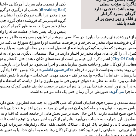
اگردان مؤدب سیلی
یکی از قسمت‌های سریال آمریکایی «اخبار
بوده باشد، تعجبی ندارد
(
Breaking Bad
)
بخشی از درگیری دو گروه
گردان متمرد گرفتار
مواد مخدر در ایالت نیومکزیکو را نشان می
 فلک و زیر زمین پر از
گروه قدیمی‌تر که فروشنده‌های گروه جدید
ده باشند.
دماغ خود می‌داند، به منظور گمراه کردن
پلیس و رقبا پسر بچه‌ای هشت ساله را وادا
 از فروشنده‌های رقیب را بیاورد. در سکانسی سرشار از تعلیق، پسربچه‌ به ظاهر معصو
گرد فروشنده‌ مواد مخدر می‌چرخد و در فرصت مناسب او را سوراخ سوراخ می‌کند. در ا
ص می‌شود که ضارب، کودکی بازمانده از تحصیل است و در محله‌ای شبیه به باغ و
نترل آن را کارتل‌های مواد مخدر در اختیار دارند. در مثال سینمایی دیگری می‌توان به ف
(
City Of God
)
اشاره کرد. این فیلم پر است از صحنه‌های تکان-دهنده‌ قتل، کشتار و تج
ایی از کودکان فقیر و حاشیه‌نشین سازماندهی و اجرا می‌شود. در اینجا برای تاریخی‌تر
ن روند بحث، به‌جاست تا ترور نافرجام «
دکترحسین فاطمی
» در ۲۵ بهمن ۰
داپرستان «فداییان اسلام» تپانچه در کف «محمد مهدی عبدخدایی» نهادند تا نفس کشید
طمی ببرد. نکته‌ مد نظر نه دعوای خونین فی مابین ملیون و اهل دیانت، که استفاده از
ه در این ترور است. عبدخدایی در آن دوران حتی بر حسب تعاریف فقهی کودک محسو
ت ماجرا
می­ گوید
: صورتش در آن زمان حتی یک دانه مو هم نداشت.
یمه متمدن و ستیزه‌جوی فداییان اسلام که علی الاصول به جماعت فطریون تعلق دارند
 ضرورت، توان و حوصله‌ کش‌دادن توجیهاتی در مرتبط بودن اقدام عبدخدایی با 
تا خود صبح قیامت دارند، با این حال بحث بر سر بخش‌هایی از جامعه است که اقدام به
مصادیق بارز شرارت به حساب می‌آورد. بنابراین از گروه اخیر می‌توان توقع داشت تا نه 
صومیت ذاتی و فطرت پاک کودکان شکاک باشند، بلکه امکان رفتارهای شریرانه‌ کودکا
م تربیتی – حمایتی را نیز تأیید کنند. دنیای کودکان‌‌ رها شده به امان خدا، یا به تعبیر ش
ماق»، به هیچ عنوان دلربا نیست.