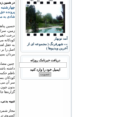
در همین زمی
چهارشنبه 
پرونده حق
شادی به م
حسین پناهی
زمین، سراغ
درخت انجیر
آمد نوبهار
کودکانه می
»» شهرفرنگ ( مجموعه ای از
به عقل لعن
آخرین ویدیوها )
اصل را بر 
مردان بمیر/ که 
دریافت خبرنامک روزانه
چنین مضامی
داشته باشند
ایمیل خود را وارد کنید
ناظم حکمت 
کودکان بسپا
سر آن می‌آی
بدون چون و 
گزاره‌ها جا
تنبیه بدنی،
مجاز شمردن 
کسروی در ک