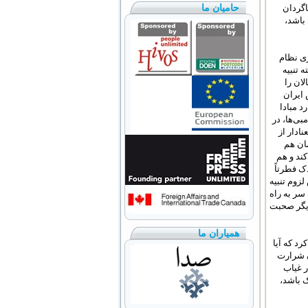
حامیان ما
اگردان
باشد،
ی نظام
 تنبیه
ان را
ایران
 مبادا
ی‌ها، در
ادار از
ان هم
کند و هم
دک فطرتاً
زوم تنبیه
 سر به راه
یگر صحبت
همیاران ما
رد که آیا
ن شرارت
ر غیاب
ک باشد،