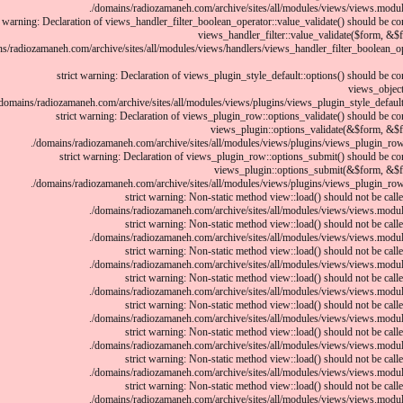
/domains/radiozamaneh.com/archive/sites/all/modules/views/views.module
t warning: Declaration of views_handler_filter_boolean_operator::value_validate() should be c
views_handler_filter::value_validate($form, &$f
s/radiozamaneh.com/archive/sites/all/modules/views/handlers/views_handler_filter_boolean_op
strict warning: Declaration of views_plugin_style_default::options() should be c
views_object
domains/radiozamaneh.com/archive/sites/all/modules/views/plugins/views_plugin_style_default.i
strict warning: Declaration of views_plugin_row::options_validate() should be co
views_plugin::options_validate(&$form, &$f
/domains/radiozamaneh.com/archive/sites/all/modules/views/plugins/views_plugin_row.i
strict warning: Declaration of views_plugin_row::options_submit() should be co
views_plugin::options_submit(&$form, &$f
/domains/radiozamaneh.com/archive/sites/all/modules/views/plugins/views_plugin_row.i
strict warning: Non-static method view::load() should not be called
/domains/radiozamaneh.com/archive/sites/all/modules/views/views.module
strict warning: Non-static method view::load() should not be called
/domains/radiozamaneh.com/archive/sites/all/modules/views/views.module
strict warning: Non-static method view::load() should not be called
/domains/radiozamaneh.com/archive/sites/all/modules/views/views.module
strict warning: Non-static method view::load() should not be called
/domains/radiozamaneh.com/archive/sites/all/modules/views/views.module
strict warning: Non-static method view::load() should not be called
/domains/radiozamaneh.com/archive/sites/all/modules/views/views.module
strict warning: Non-static method view::load() should not be called
/domains/radiozamaneh.com/archive/sites/all/modules/views/views.module
strict warning: Non-static method view::load() should not be called
/domains/radiozamaneh.com/archive/sites/all/modules/views/views.module
strict warning: Non-static method view::load() should not be called
/domains/radiozamaneh.com/archive/sites/all/modules/views/views.module