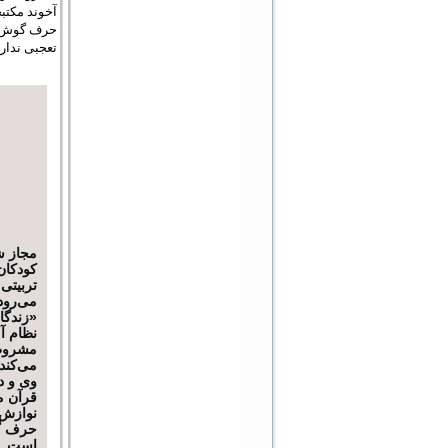
آخوند مکتب
حرف گوش کن
تعجبی ندار
مجاز ش
کودکان،
تربیتی 
می‌رود
«زندگا
نظام آ
مشروطه
می‌کند 
وی و د
قرآن م
نوازش»
حرف گ
است. و