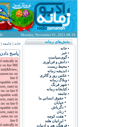
خا
Monday, November 01, 2021 08:18
بخش‌های زمانه
خانه
|
جامعه
|
• خانه
• خبر
پاسخ دادن 
• گوی‌سياست
 statically in
• دانش و فن‌آوری
 on line 906.
• محیط زیست
:init(&$view,
• انديشه زمانه
gument.inc on
• عکس روز و گالری
line 0.
• وبلاگ زمانه
ompatible with
• شهر فرنگ
orm_state) in
• کتابخانه زمانه
inc on line 0.
• جامعه
ompatible with
* حقوق انساني ما
orm_state) in
* خيابان
inc on line 0.
* دگرباش
mpatible with
* زنان
orm_state) in
* هفت کوچه
status.inc on
line 0.
* ايرانيان هلند
 statically in
• فرهنگ،‌ هنر و ادبيات