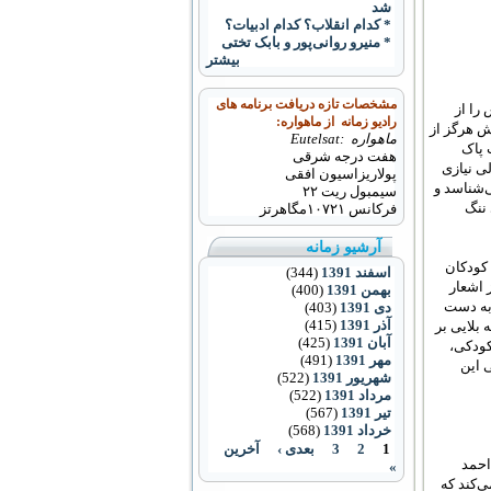
شد
* کدام انقلاب؟ کدام ادبیات؟
* منیرو روانى‌پور و بابک تختى
بیشتر
مشخصات تازه دریافت برنامه های
را از
رادیو زمانه از ماهواره:
ش هرگز از
ماهواره :Eutelsat
 پاک
هفت درجه شرقی
ی نیازی
پولاریزاسیون افقی
‌شناسد و
سیمبول ریت ۲۲
 ننگ
فرکانس
۱۰۷۲۱
مگاهرتز
آرشیو زمانه
 کودکان
اسفند 1391
(344)
 اشعار
بهمن 1391
(400)
 به دست
دی 1391
(403)
آذر 1391
(415)
 بلایی بر
آبان 1391
(425)
کودکی،
مهر 1391
(491)
ی این
شهریور 1391
(522)
مرداد 1391
(522)
تیر 1391
(567)
خرداد 1391
(568)
1
2
3
بعدی ›
آخرین
احمد
»
‌کند که