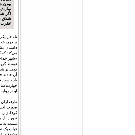
بودن ش
نوازش 
اگر شا
شلاق و
عقرب ش
تا دخل یکی
بر دوچرخه 
داستان مشخ
می‌کند که ک
«شهر خدا»
توسط گروه‌ه
بومی‌تر شد
آن حادثه خ
یاد حسین فا
چهارده سال
او در روای
طرفداران ن
صورت احساس
کودکان را 
ترور را از 
نسبت به مع
غیاب یک نظا
«کودکان اع