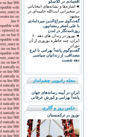
اقتصادی در گلاسکو
 on line 906.
◄اشاره‌ها و نشانه‌های انتخاباتی
ompatible with
در سخنرانی آیت‌الله خامنه‌ای در
orm_state) in
مشهد
erator.inc on
گفت‌گوی سراج‌الدین میردامادی
line 0.
با علی اصغر رمضانپور،
ompatible with
::options() in
روزنامه‌نگار در لندن
nc on line 0.
◄نوروز در زندان های دهه ۶۰
mpatible with
ایران، چند خاطره نوروزی از آن
orm_state) in
دوران
nc on line 0.
گفت‌وگوی پانته‌آ بهرامی با ایرج
mpatible with
مصداقی، از زندانیان سیاسی
orm_state) in
دهه شصت
nc on line 0.
 statically in
 on line 906.
 statically in
مجله رادیویی چشم‌انداز
 on line 906.
 statically in
 on line 906.
ایران در آیینه رسانه‌های جهان
 statically in
پانته‌آ بهرامی و کورش عرفانی
 on line 906.
 statically in
عکس روز و گالری
 on line 906.
 statically in
نوروز در ترکمنستان
 on line 906.
 statically in
 on line 906.
 statically in
 on line 906.