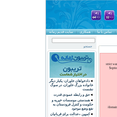
تماس با ما
همکاری
سایت قدیم زمانه
strict w
$optio
◄
دادخواهان خاوران: یکبار دیگر
خانواده بزرگ خاوران، در سوگ
نشست
◄
حق و رابطه عمودی قدرت
◄
همدستی موسسات خیریه و
حکومت و کنترل فرودستان به
/domain
نفع وضع موجود
◄
کمپین «عدالت برای قربانیان