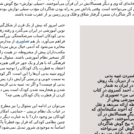
خانه‌ای که وی و دیگر همسالانش در آن قرآن می‌آموختند، «سیلی نوازش» بیخ گوش ش
 می‌نواخته است. وقتی پاداش سر به راه بودن شاگردان مؤدب سیلی نوازش بوده 
د اگر شاگردان متمرد گرفتار شلاق و فلک و زیر زمین پر از عقرب شده باشند.
حتی امروز که بیش از یک قرن از شکل‌گیر
نوین آموزشی در ایران می‌گذرد و رفته رفته
بدنی کودکان اسباب سرشکستگی بزرگسال
فراهم می‌آورد، باز هم
تصاویری
از مدارس 
مخابره می‌شود که آدمی خیال برش می‌دارد
مکتب‌داران پیش از مشروطه، در هیبت زامب
کار تسخیر نظام آموزشی باشند. سئوال معن
فرهنگی که با هزار و یک جور حرافی هم‌زم
اعتقاد به فطرت پاک کودکان را توجیه می‌
لزوم تنبیه بدنی آن‌ها را این است: اگر کو
مردن تنبیه بدنی
به سمت خوبی و درستی گرایش دارد پس ل
 از دیرباز، یک روش‌
بدنی او چیست؟ و اگر نه، تنبیه بدنی لازمه‌
در ایران به شمار
شدن و هنجارمند شدن کودک است پس د
. احمد کسروی در کتاب
نی من» تصویری از
کردن از فطرت پاک کودکان یعنی چه؟
موزشی پیش از
 ارائه می‌دهد و نقل
می‌توان در ادامه این سئوال را نیز مطرح ک
که آخوند مکتبخانه‌ای که
در غیاب یک نظام تربیتی – حمایتی، امکا
یگر همسالانش در آن
کودکان نیز وجود دارد؟ یا به عبارت دیگر د
ی‌آموختند، «سیلی
چنین نظامی کودکی که قرار بود فطرتاً پا
 بیخ گوش شاگردان
اساساً به موجودی شرور تبدیل نمی‌شود؟
وش کن می‌نواخته
قتی پاداش سر به راه