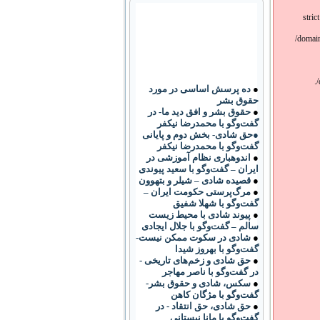
stric
/domain
/
●
ده پرسش اساسی در مورد
حقوق بشر
●
حقوق بشر و افق دید ما- در
گفت‌وگو با محمدرضا نیکفر
●حق شادی- بخش دوم و پایانی
گفت‌وگو با محمدرضا نیکفر
●
اندوهباری نظام آموزشی در
ایران – گفت‌وگو با سعید پیوندی
●
قصیده شادی – شیلر و بتهوون
●
مرگ‌پرستی حکومت ایران –
گفت‌وگو با شهلا شفیق
●
پیوند شادی با محیط زیست
سالم – گفت‌وگو با جلال ایجادی
●
شادی در سکوت ممکن نیست-
گفت‌وگو با بهروز شیدا
●
حق شادی و زخم‌های تاریخی -
در گفت‌وگو با ناصر مهاجر
●
سکس، شادی و حقوق بشر-
گفت‌وگو با مژگان کاهن
●
حق شادی، حق انتقاد - در
گفت‌وگو با مانا نیستانی