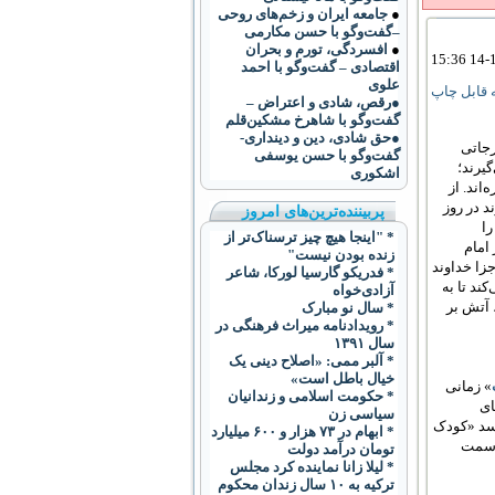
●
جامعه ایران و زخم‌های روحی
–گفت‌وگو با حسن مکارمی
●
افسردگی، تورم و بحران
اقتصادی – گفت‌وگو با احمد
علوی
قابل چاپ
●رقص، شادی و اعتراض –
گفت‌و‌گو با شاهرخ مشکین‌قلم
●حق شادی، دین و دینداری-
رجاتی
گفت‌وگو با حسن یوسفی
یرند؛
اشکوری
اند. از
است[۱] که خداوند در روز
پربیننده‌ترین‌های امروز
را
* "اینجا هیچ چیز ترسناک‌تر از
امام
زنده بودن نیست"
] که در روز جزا خداوند
* فدریکو گارسیا لورکا، شاعر
ند تا به
آزادی‌خواه
 آتش بر
* سال نو مبارک
* رویدادنامه میراث فرهنگی در
سال ۱۳۹۱
* آلبر ممی: «اصلاح دینی یک
خیال باطل است»
» زمانی
* حکومت اسلامی و زندانیان
ای
سیاسی زن
رسد «کودک
* ابهام در ۷۳ هزار و ۶۰۰ ميليارد
ه سمت
تومان درآمد دولت
* ليلا زانا نماينده کرد مجلس
ترکيه به ۱۰ سال زندان محکوم