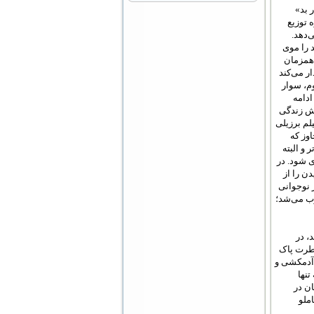
 بد»
 توزیع
‌دهد.
 را موی
 همزمان
ر می‌کند
م، سوار
دامه‌
حش زندگی
یلم برزیلی
اوز که
 و البته
۱۳۳ یادآوری شود. در
ن را از
 نوجوانی
ب می‌شد؛
، در
فطرت پاک
 آدمکشی و
تنها
ن در
املو