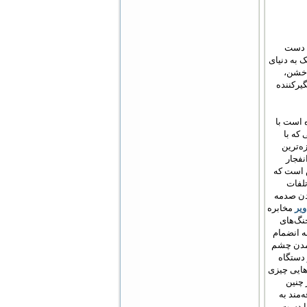
ا دست
ک به دنیای
 خشن،
یرکننده
ه است با
که با
ه‌ترین
فجار
س است که
تلفات
دن صدمه
ویر
مخابره
جنگ‌های
ه انضمام
آمدن چشم
 دستگاه
هایی چیزی
 چنین
‌مند به
ها دست