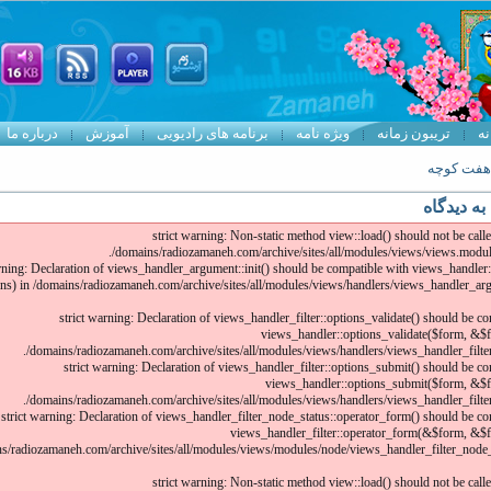
نه
تریبون زمانه
ویژه نامه
برنامه های رادیویی
آموزش
درباره ما
هفت کوچه
به دیدگاه
strict warning: Non-static method view::load() should not be called
/domains/radiozamaneh.com/archive/sites/all/modules/views/views.module
arning: Declaration of views_handler_argument::init() should be compatible with views_handler:
ns) in /domains/radiozamaneh.com/archive/sites/all/modules/views/handlers/views_handler_ar
strict warning: Declaration of views_handler_filter::options_validate() should be c
views_handler::options_validate($form, &$f
/domains/radiozamaneh.com/archive/sites/all/modules/views/handlers/views_handler_filter.
strict warning: Declaration of views_handler_filter::options_submit() should be c
views_handler::options_submit($form, &$f
/domains/radiozamaneh.com/archive/sites/all/modules/views/handlers/views_handler_filter.
strict warning: Declaration of views_handler_filter_node_status::operator_form() should be co
views_handler_filter::operator_form(&$form, &$f
s/radiozamaneh.com/archive/sites/all/modules/views/modules/node/views_handler_filter_node_
strict warning: Non-static method view::load() should not be called