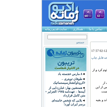
تماس با ما
همکاری
سایت قدیم زمانه
ه قابل چاپ
وم کرد و از
◄
۸ مارس خجسته باد
◄
طوفان تویتری –
شده است از
#کروناوکشتارسیستماتیک
س از اين
◄
همنشین بهار: غبارزدایی از
است.
آینه‌ها – عهدنامه ۱۹۷۵ الجزایر +
متن کامل قرارداد
‌اند و بقيه
◄
بلایی که شخص خامنه‌ای
برسر ایران آورد!