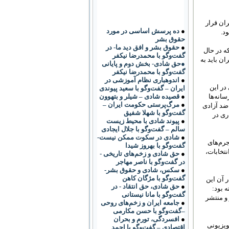
ان قرار
●
ده پرسش اساسی در مورد
حقوق بشر
●
حقوق بشر و افق دید ما- در
ه در حال
گفت‌وگو با محمدرضا نیکفر
ران بايد به
●حق شادی- بخش دوم و پایانی
گفت‌وگو با محمدرضا نیکفر
●
اندوهباری نظام آموزشی در
در اين
ایران – گفت‌وگو با سعید پیوندی
انه‌ها
●
قصیده شادی – شیلر و بتهوون
●
مرگ‌پرستی حکومت ایران –
 ضد آزادی
گفت‌وگو با شهلا شفیق
ری در
●
پیوند شادی با محیط زیست
سالم – گفت‌وگو با جلال ایجادی
●
شادی در سکوت ممکن نیست-
جرم‌های
گفت‌وگو با بهروز شیدا
تخابات،
●
حق شادی و زخم‌های تاریخی -
در گفت‌وگو با ناصر مهاجر
●
سکس، شادی و حقوق بشر-
گفت‌وگو با مژگان کاهن
 آن اين
●
حق شادی، حق انتقاد - در
 بود:
گفت‌وگو با مانا نیستانی
و منتشر
●
جامعه ایران و زخم‌های روحی
–گفت‌وگو با حسن مکارمی
●
افسردگی، تورم و بحران
ويزيونی
اقتصادی – گفت‌وگو با احمد