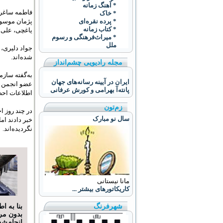
* آهنگ زمانه
فاطمه ساغرچ
* خاک
پژمان موسوی
* پرده نقره‌ای
* کتاب زمانه
ياغچی، علی د
* ميراث‌فرهنگی و رسوم
ملل
جواد دليری، 
شده‌اند.
مجله رادیویی چشم‌انداز
ایران در آیینه رسانه‌های جهان
عضو انجمن اد
پانته‌آ بهرامی و کورش عرفانی
اطلاعات احض
زم‌تون
در چند روز ا
سال نو مبارک
خبر دادند ام
نگردیده‌اند.
مانا نیستانی
کاریکاتورهای بیشتر ...
بنا به ا
شهرفرنگ
بدون مرز
انجام‌شد