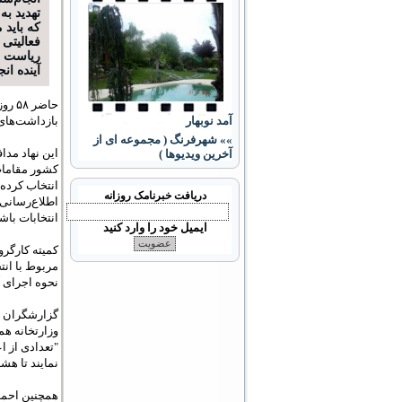
تهديد به
که بايد 
فعاليتی 
رياست ج
آينده انج
حاضر
بازداشت‌های 
آمد نوبهار
»» شهرفرنگ ( مجموعه ای از
اين نهاد مدا
آخرین ویدیوها )
کشور مقامات 
انتخاب کرده‌
دریافت خبرنامک روزانه
اطلاع‌رسانی 
انتخابات باشن
ایمیل خود را وارد کنید
کميته‌ کارگر
مربوط با انت
نحوه اجرای آ
گزارشگران ب
وزارتخانه هم
"تعدادی از ا
نمايند تا هش
همچنين احمد