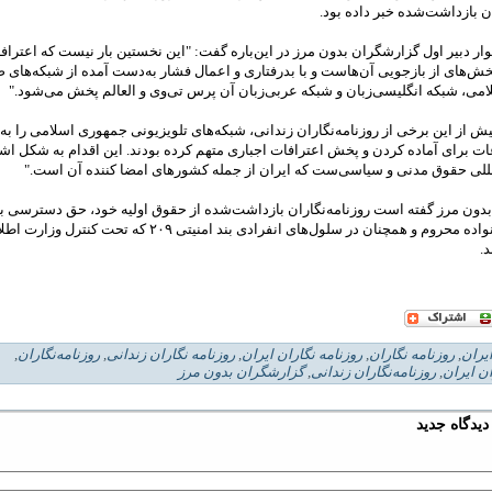
ان بازداشت‌شده خبر داده بود.
ر دبير اول گزارشگران بدون مرز در اين‌باره گفت: "اين نخستين بار نيست که اعترافا
ش‌های از بازجويی آن‌هاست و با بدرفتاری و اعمال فشار به‌دست آمده از شبکه‌های
می، شبکه انگليسی‌زبان و شبکه عربی‌زبان آن پرس تی‌وی و العالم پخش می‌شود."
يش از اين برخی از روزنامه‌نگاران زندانی، شبکه‌های تلويزيونی جمهوری اسلامی را به
ت برای آماده‌ کردن و پخش اعترافات اجباری متهم کرده بودند. اين اقدام به شکل ا
لمللی حقوق مدنی و سياسی‌ست که ايران از جمله کشورهای امضا کننده‌ آن است."
دون مرز گفته است روزنامه‌نگاران بازداشت‌شده از حقوق اوليه خود، حق دسترسی به 
ملاقات با خانواده محروم و همچنان در سلول‌های انفرادی بند امنيتی ٢٠٩ 
.
ایران
,
روزنامه نگاران
,
روزنامه نگاران ايران
,
روزنامه نگاران زندانی
,
روزنامه‌نگاران
,
ان ايران
,
روزنامه‌نگاران زندانی
,
گزارشگران بدون مرز
یدگاه جدید