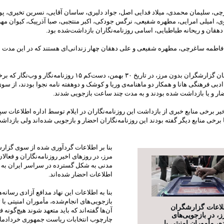
ی، سليمان محمدی، ميلاد فدايی اصل، جواد دليری، ساسان آقايی، نسرين تخيری، پور
، اميلی امرايی، مطهره شفيعی، نرگس جودکی، اکبر منتجبی، صبا آذرپيک، کيوان مه
هقان و ريحانه طباطبايی، اسامی روزنامه‌نگاران بازداشت‌شده بود.
فاطمه ساغرچی، مطهره شفيعی و علی دهقان چهار زندانی‌ای هستند که در اين مدت از
به‌گفته سازمان گزارشگران بدون مرز، در تاريخ ٣٠ بهمن، دست‌کم ۱۵ روزنامه‌نگار
بی فرهنگی هانا و همکار دو ماهنامه‌ی وريا و کوشک و دوهفته نامه نجوا بودند، از سو
ار و يا بازداشت شده بودند و به مدت چند ساعت بازجويی شدند.
خير برخی منابع خبری از بازداشت اين روزنامه‌نگاران در ايلام توسط اداره اطلاعات سپ
ا برخی منابع ديگر گفته‌ بودند این روزنامه‌نگاران احضار و بازجویی شده‌اند ولی بازداش
بنا بر اطلاعات گردآوری شده از سوی گزار
مرز، در روزهای اخير روزنامه‌نگاران و فعال
مدنی به شکل گسترده در سراسر ايران به 
اطلاعات احضار شده‌اند.
بنا به اطلاعات اين نهاد مدافع آزادی رسانه‌ها
بازجويی‌های انجام‌شده، مأموران امنيتی با ت
طلاعات گزارشگران
آن‌ها گفته‌اند که بايد متعهد شوند هيچ‌گونه ف
، در بازجويی‌های
چارچوب انتخابات رياست جمهوری خرداد‌ماه
ه، مأموران امنيتی با