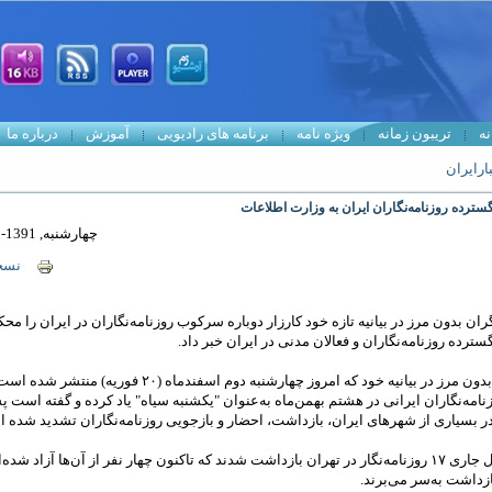
نه
تریبون زمانه
ویژه نامه
برنامه های رادیویی
آموزش
درباره ما
ارایران
سترده روزنامه‌نگاران ايران به وزارت اطلاعات
چهارشنبه, 1391-12-02 17:57
نسخ
ان بدون مرز در بيانيه تازه خود کارزار دوباره سرکوب روزنامه‌نگاران در ايران را محک
سترده روزنامه‌نگاران و فعالان مدنی در ايران خبر داد.
گزارشگران بدون مرز در بيانيه خود که امروز چهارشنبه دوم اسفندماه (۲۰ فوريه) منتشر 
امه‌نگاران ايرانی در هشتم بهمن‌ماه به‌عنوان "يکشنبه سياه" ياد کرده و گفته است پ
ر بسياری از شهرهای ايران، بازداشت، احضار و بازجويی روزنامه‌نگاران تشديد شده 
بهمن‌ماه سال جاری ۱۷ روزنامه‌نگار در تهران بازداشت شدند که تاکنون چهار نفر از آن‌ها آزاد شده
زداشت به‌سر می‌برند.