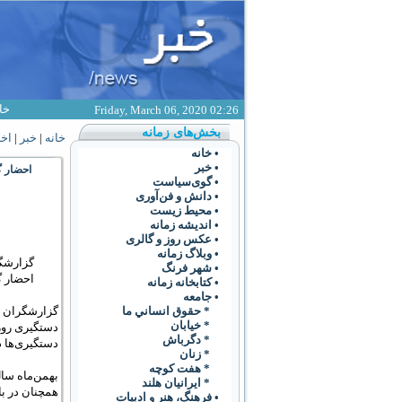
خا
Friday, March 06, 2020 02:26
بخش‌های زمانه
خانه
|
خبر
|
اخب
• خانه
• خبر
احضار گ
• گوی‌سياست
• دانش و فن‌آوری
• محیط زیست
• انديشه زمانه
• عکس روز و گالری
• وبلاگ زمانه
گزارشگر
• شهر فرنگ
احضار گ
• کتابخانه زمانه
• جامعه
* حقوق انساني ما
* خيابان
دستگيری روزن
* دگرباش
دستگيری‌ها د
* زنان
* هفت کوچه
* ايرانيان هلند
همچنان در با
• فرهنگ،‌ هنر و ادبيات