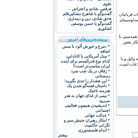
علوی
●رقص، شادی و اعتراض –
گفت‌و‌گو با شاهرخ مشکین‌قلم
ت قربانيان
●حق شادی، دین و دینداری-
 صداوسيمای
گفت‌وگو با حسن یوسفی
اشکوری
 همدستی با
پربیننده‌ترین‌های امروز
شکار نقض
* «مرغ و خورش آلو» با سس
اضافه
* مدل آمریکایی یا کانادایی،
وکيل و يا
کدام نوع فدرالیسم برای آینده
که تحت کنترل وزارت اطلاعات است،
ایران مناسب‌‌تر است؟
* زفاف در یک شب سرد
زمستانی
* این هشدار را جدی بگیرید!
* داستان قصه‌‌گو شدن یک
هنرمند تاجیک
* نیمی از غذای جهان به هدر
می‌رود
* اندیشیدن همچون فعالیتی
اجتماعی
* عدالت جهانی
* ابتکار رهبران جنبش سبز و
نگرانی حاکمیت
* اندام فلسفه‌ورزی
بیشتر