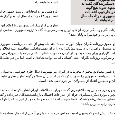
انجام نخواهند داد.
 دستگيرشدگان گفته‌اند
متعهد شوند هيچ‌گونه
يازدهمين دوره انتخابات رياست جمهوری اير
در چارچوب انتخابات
مهوری خرداد‌ماه سال
است روز ۲۴ خردادماه سال آينده برگزار شود.
ام نخواهند داد
سازمان گزارشگران بدون مرز با اعلام اين‌ک
 ۵۸ روزنامه‌نگار و وب‌نگار در زندان‌های ايران به‌سر می‌برند، گفت: "رژيم جمهوری اسلامی اي
پی در پی و خودسرانه پايان دهد."
فع حقوق روزنامه‌نگاران جهان، آورده است: "چند ماه پيش از انتخابات رياست جمهوری 
مسئول، راهبرد «بازداشت پيش‌گيرانه» را برای دهشت‌افکنی نظام‌مند عليه فعالان رس
اند. کارزاری برای به سکوت وادار کردن همه‌ی ‌صداهای انتقادی بر تضيقات روزافزون‌،
و سرکوب روزنامه‌نگاران، يعنی کسانی که می‌توانند شاهدان اصلی اما مزاحم تقلب‌کا
د."
وه تعيين مصاديق محتوای مجرمانه در ايران نيز بهمن‌ماه سال جاری فهرستی به‌عنوان 
خابات رياست جمهوری را تصويب کرد که بر اساس آن عملا هرگونه اظهار نظری عليه ان
ن و همچنين انتقاد از مسئولان امر جرم تلقی شده است.
دون مرز همچنين به اطلاعيه روز گذشته وزارت اطلاعات ايران اشاره کرده است که در
چون موارد ديگر دستگيری افراد، از اعترافات احتمالی بازداشت‌شدگان خبر داده و گفته
عضای شناسايی‌شده شبکه تقاضا نمودند اطلاعات و تجربيات خود از اين شبکه را بازگو 
داری برای سايرين باشد."
 بخشايش عضو کميسيون امنيت مجلس در مصاحبه با روز آنلاين از احتمال مصاحبه تل