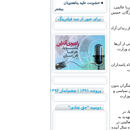
◄
خشونت علیه پناهجویان
يا عالمی،
بیشتر
رگان، حسين
برای عبور از سد فیلترینگ
 زندان آزاد
 و وب‌نگار که برخی از آن‌ها
ی وزارت
اه پاسداران
ت
شگران بدون
پرونده ۱۳۹۱ / چشم‌انداز ۱۳۹۲
ان سياسی و
وزارت
دوسیه "حق شادی"
، در
هديد به
عاليتی در
 سال آينده